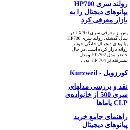
رولند سری HP700
یپانوهای دیجتال را به
بازار معرفی کرد
پس از معرفی سری LX700 در
سال گذشته، رولند سری HP700
پیانوهای دیجیتال خانگی خود را
روانه بازار کرده است. در حال
حاضر مدل HP-702 ومدل
پیشرفته تر HP-704 به…
کورزویل - Kurzweil
نقد و بررسی مدلهای
سری 500 از خانواده‌ی
CLP یاماها
راهنمای جامع خرید
پیانوهای دیجیتال