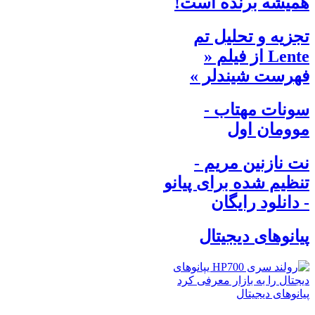
همیشه برنده است!
تجزیه و تحلیل تم
Lente از فیلم «
فهرست شیندلر »‌
سونات مهتاب -
موومان اول
نت نازنین مریم -
تنظیم شده برای پیانو
- دانلود رایگان
پیانوهای دیجیتال
پیانوهای دیجیتال