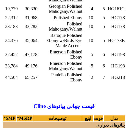
Georgian Polished
19,770
30,330
4
5
HG161G
Mahogany/Walnut
22,312
31,968
Polished Ebony
10
5
HG178
Polished
23,188
33,282
10
5
HG178
Mahogany/Walnut
Baroque Polished
24,376
35,064
Ebony w/Birds-Eye
10
5
HG178B
Maple Accents
Emerson Polished
32,452
47,178
5
6
HG198
Ebony
Emerson Polished
33,784
49,176
5
6
HG198
Mahogany/Walnut
Paulello Polished
44,504
65,257
2
7
HG218
Ebony
قیمت جهانی پیانوهای Cline
SMP*
MSRP*
مدل
فوت
اینچ
توضیحات
پیانوهای دیواری