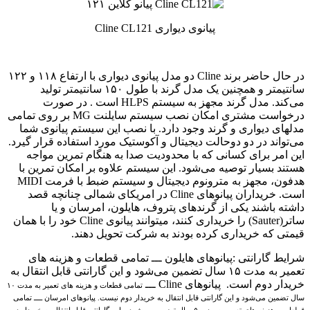
پیانوی دیواری Cline CL121
در حال حاضر برند Cline دو مدل پیانوی دیواری با ارتفاع ۱۱۸ و ۱۲۲
سانتیمتر و همچنین یک مدل گرند با طول ۱۵۰ سانتیمتر تولید
می‌کند. مدل گرند مجهز به سیستم HLPS است . در صورت
درخواست مشتری امکان نصب سیستم سایلنت MG بر روی تمامی
مدلهای دیواری و گرند وجود دارد. با نصب این سیستم پیانوی شما
می‌تواند در دو دوحالت دیجیتال و آکوستیک مورد استفاده قرار گیرد.
این امر برای کسانی که با محدودیت صدا به هنگام تمرین مواجه
هستند بسیار توصیه می‌شود. این سیستم علاوه بر امکان تمرین با
هدفون، مجهز به مترونوم دیجیتال و سیستم ضبط با فرمت MIDI
است. خریداران پیانوهای Cline در امریکای شمالی چنانچه قصد
داشته باشند یکی از گرندهای پتروف، هایلون، امرسان و یا
ساتر(Sauter)‌ را خریداری کنند، میتوانند پیانوی Cline خود را با همان
قیمتی که خریداری کرده بودند به شرکت تحویل دهند.
شرایط گارانتی :‌پیانوهای هایلون ـــ تمامی قطعات و هزینه های
تعمیر به مدت ۱۵ سال تضمین می‌شود و این گارانتی قابل انتقال به
خریدار دوم است. پیانوهای Cline ـــ‌
تمامی قطعات و هزینه های تعمیر به مدت ۱۰
سال تضمین می‌شود و این گارانتی قابل انتقال به خریدار دوم نیست. پیانوهای امرسان ــــ
تمامی