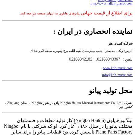
http://www.hailun-pianos.com
برای اطلاع از قیمت جهانی
پیانوهای هایلون به انتهای صفحه مراجعه کنید.
نماینده انحصاری در ایران :
شرکت کیمیای هنر
آدرس: ونک، ملاصدرا، جنب بیمارستان بقیه الله، برج ونوس، طبقه 2، واحد 4
تلفن : 02188043397, 02188042182
www.khb-music.com
info@khb-music.com
محل تولید پیانو
شرکت Ningbo Hailun Musical Instruments Co. Ltd واقع در شهر Ningbo ،‌ استان Zhejiang ،
کشور چین.
نینگ‌بو هایلون (Ningbo Hailun) کار تولید قطعات و قسمتهای
مختلف پیانو را در سال ۱۹۸۶ آغاز کرد. او که شرکتی با نام Ningbo
Piano Parts Factory تأسیس کرده بود قطعات پیانو را برای سایر