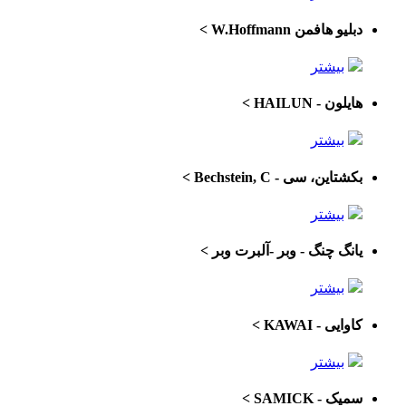
دبلیو هافمن W.Hoffmann
>
بیشتر
هایلون - HAILUN
>
بیشتر
بکشتاین، سی - Bechstein, C
>
بیشتر
یانگ چنگ - وبر -آلبرت وبر
>
بیشتر
کاوایی - KAWAI
>
بیشتر
سمیک - SAMICK
>