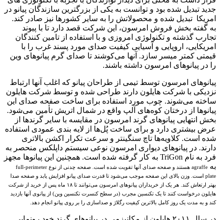
جدید تبدیل شده بود و توانست به یکی از بزرگترین سازندگان پیانو در
امریکا تبدیل شده و محصولاتش را به سایر کشورها نیز صادر کند.
به گفته بخش فروش امرسون، این شرکت قصد دارد تا با پیوند
تجارب گذشته و تکنولوژی امروزی و با استفاده از تامین کنندگان
امریکایی، اروپایی و آسیایی کیفیت صدای مورد پسند غرب را با
قیمتی کمتر میسر سازد. آنها می‌کوشند تا صدای گرم پیانوهای وین
را در پیانوهای امرسون داشته باشند.
پیانوهای امرسون توسط تیمی از طراحان پیانو که اغلب آنها ارتباط
نزدیکی با شرکت هایلون دارند طراحی شده و توسط شرکت هایلون
ساخته می‌شوند. چوب مورد استفاده برای ساخت صفحه صدای این
پیانوها از درختان کوه‌های آلپ واقع در شمال اتریش تأمین می‌شود.
بخش انتهایی پیانوهای گرند امرسون در مقایسه با سایر گرندها از
عرض بیشتری دارد و برای ساخت پُل‌ها از لایه بندی عمودی استفاده
شده است. کلاویه‌ها تاچ سنگینتر و سرعت تکرار اکشن بالاتری
دارند. در پیانوهای دیواری امرسون نوعی سیستم داپلکس منحصر به
فرد به نام TriGon به کار گرفته شده است. همچنین این پیانوها مجهز
به
agraffe هستند و صفحه صدای آنها تقویت شده است. صفحه چدنی از نوع full-perimeter
plate است. وزن بالای این صفحه موجب می‌شود تا قدرت صدای پیانو افزایش یابد و صفحه صدا
بهتر ارتعاش کند. هر یک از خریداران پیانوهای امرسون می‌توانند تا ۱۸ ماه پس از خرید از شرکت
هایلون درخواست کنند تا
یک تکنسین مجرب (در سطح
کنسرت
تکنسین وین) از پیانوی آنها
بازدید
کند و به مدت یک روز کامل بالاترین کیفیت رگلاژ و صداسازی را بر روی پیانو انجام دهد.
در سال ۲۰۱۱ هایلون از مکانیزمی در پیانوهای گرند خود رونمایی