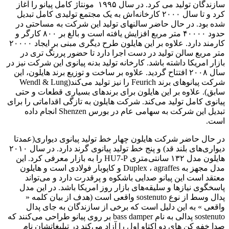
سازندگان تولید می کرد. در سال ۱۹۹۵ مونتاژ کامل پیانو را آغاز
کرد و تا سال ۲۰۰۰ کارخانه‌اش به یک مجتمع تولیدی کامل تبدیل
شده بود. در حال حاضر سالنهای تولید این شرکت به مساحتی در
حدود ۴۰۰۰۰ متر مربع افزایش یافته است و بالغ بر ۸۰۰ کارگر و
کارمند دارد. علاوه بر این هایلون طرح دیگری مبنی بر ایجاد ۲۰۰۰۰
متر مربع سالن تولید در دست اجرا دارد تا حضور پررنگ‌ تری در
بازار امریکا داشته باشد. کارخانه تولید بدنه پیانوی این شرکت نیز در
سال ۲۰۰۸ افتتاح گردید. علاوه بر ساخت و توزیع برند هایلون، این
شرکت پیانوهای برند Feurich را نیز تولید می‌کند(Wendl & Lung
سابق). علاوه بر این هایلون برای برندهای بسیاری قطعات و حتی
پیانوی کامل تولید می‌کند. شرکت هایلون به تازگی اقداماتی را برای
تبدیل این شرکت به سهامی عام در بورس Shenzen انجام داده
است.
در حال حاضر شرکت هایلون چهار خط تولید پیانوی دیواری(‌عمدتا
دیواری‌های بلند قد) و پنج خط تولید پیانوی گرند دارد. در سال ۲۰۱۰
هایلون مدل ۱۳۲ سانتی‌متری HU7-P را به بازار معرفی کرد. این
مدل مجهز به Duplex ، agraffes و کاپوبار فولادی است و هایلون
معتقد است این پیانو صدایی باشکوه و پرقدرت دارد و می‌تواند
پاسخگوی نیازها و سلیقه‌های بازار روز امریکا باشد. در این مدل
پدال وسط از نوع sostenuto واقعی است ‌(هدف از بیان کلمه «
واقعی » به این دلیل است که برخی از سازندگان به جای پدال
sostenuto پدالی به نام bass damper بر روی پیانو طراحی می‌کنند که
صدا خفه کن های دو اکتاو اول را آزاد می‌کند در تبلیغاتشان نام