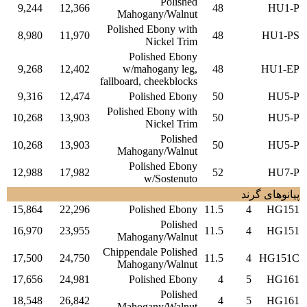
Polished
9,244
12,366
48
HU1-P
Mahogany/Walnut
Polished Ebony with
8,980
11,970
48
HU1-PS
Nickel Trim
Polished Ebony
9,268
12,402
w/mahogany leg,
48
HU1-EP
fallboard, cheekblocks
9,316
12,474
Polished Ebony
50
HU5-P
Polished Ebony with
10,268
13,903
50
HU5-P
Nickel Trim
Polished
10,268
13,903
50
HU5-P
Mahogany/Walnut
Polished Ebony
12,988
17,982
52
HU7-P
w/Sostenuto
پیانوهای گرند
15,864
22,296
Polished Ebony
11.5
4
HG151
Polished
16,970
23,955
11.5
4
HG151
Mahogany/Walnut
Chippendale Polished
17,500
24,750
11.5
4
HG151C
Mahogany/Walnut
17,656
24,981
Polished Ebony
4
5
HG161
Polished
18,548
26,842
4
5
HG161
Mahogany/Walnut