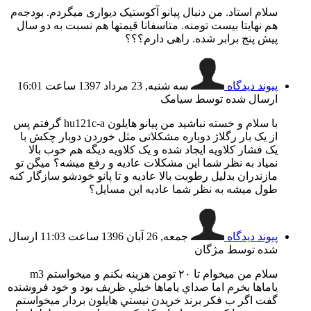
سلام استاد. من دنبال پیانو آکوستیک دیواری میگردم. بودجه‌م
هم نهایتا بیست تومنه. متاسفانا قیمتها هم نسبت به دو سال
پیش پنج برابر شده. راهی دارم؟؟؟
پیوند دیدگاه
سه شنبه, 23 مرداد 1397 ساعت 16:01
ارسال شده توسط سیامک
با سلام و خسته نباشید من پیانو هایلون hu121c-a گرفتم پس
از یک بار رگلاژ دوباره مشکلاتی مثل خوردن دوبار چکش با
یک فشار کلاویه ایجاد شده و یک کلاویه دیگه هم خوب بالا
نمیاد به نظر شما این مشکلات عادیه و رفع میشه؟ میگن تو
مازندران بدلیل رطوبت بالا عادیه و تا پانو خودشو سازگار کنه
طول میشه به نظر شما عادیه این مسایل؟
پیوند دیدگاه
جمعه, 26 آبان 1396 ساعت 11:03
ارسال
شده توسط مژگان
سلام من ميخوام تا ٢٠ تومن هزينه بكنم و ميخواستم m3
ياماها بخرم اما صداي ياماها خيلي ظريف بود و خود فروشنده
گفت اگر ب فكر برند خريدن نيستي هايلون بردار ميخواستم