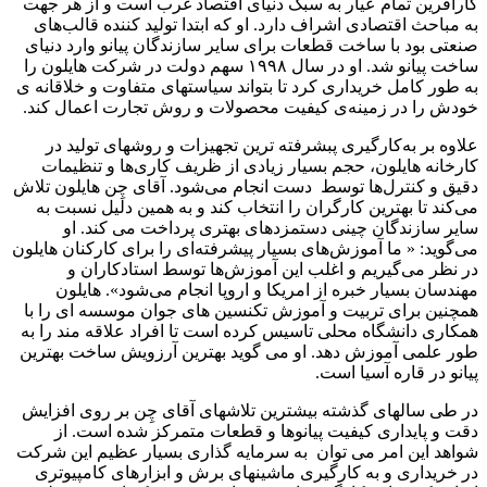
کارآفرین تمام عیار به سبک دنیای اقتصاد غرب است و از هر جهت
به مباحث اقتصادی اشراف دارد. او که ابتدا تولید کننده قالب‌های
صنعتی بود با ساخت قطعات برای سایر سازندگان پیانو وارد دنیای
ساخت پیانو شد. او در سال ۱۹۹۸ سهم دولت در شرکت هایلون را
به طور کامل خریداری کرد تا بتواند سیاستهای متفاوت و خلاقانه ی
خودش را در زمینه‌ی کیفیت محصولات و روش تجارت اعمال کند.
علاوه بر به‌کارگیری پبشرفته ترین تجهیزات و روشهای تولید در
کارخانه هایلون، حجم بسیار زیادی از ظریف کاری‌ها و تنظیمات
دقیق و کنترل‌ها توسط دست انجام می‌شود. آقای چِن هایلون تلاش‌
می‌کند تا بهترین کارگران را انتخاب کند و به همین دلیل نسبت به
سایر سازندگان چینی دستمزدهای بهتری پرداخت می کند. او
می‌گوید: «‌ ما آموزش‌های بسیار پیشرفته‌ای را برای کارکنان هایلون
در نظر می‌گیریم و اغلب این آموزش‌ها توسط استادکاران و
مهندسان بسیار خبره از امریکا و اروپا انجام می‌شود». هایلون
همچنین برای تربیت و آموزش تکنسین های جوان موسسه ای را با
همکاری دانشگاه محلی تاسیس کرده است تا افراد علاقه مند را به
طور علمی آموزش دهد. او می گوید بهترین آرزویش ساخت بهترین
پیانو در قاره آسیا است.
در طی سالهای گذشته بیشترین تلاشهای آقای چِن بر روی افزایش
دقت و پایداری کیفیت پیانوها و قطعات متمرکز شده است. از
شواهد این امر می توان به سرمایه گذاری بسیار عظیم این شرکت
در خریداری و به کارگیری ماشینهای برش و ابزارهای کامپیوتری