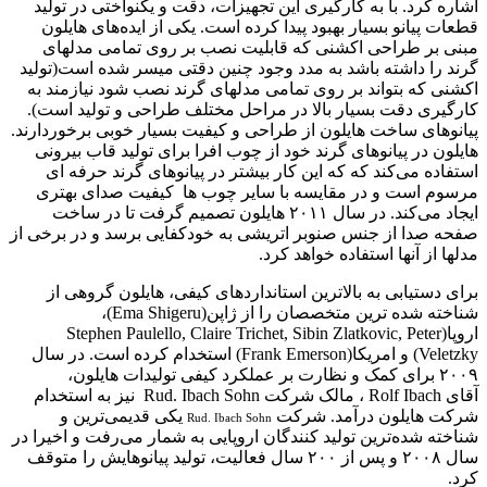
اشاره کرد. با به کارگیری این تجهیزات، دقت و یکنواختی در تولید
قطعات پیانو بسیار بهبود پیدا کرده است. یکی از ایده‌های هایلون
مبنی بر طراحی اکشنی که قابلیت نصب بر روی تمامی مدلهای
گرند را داشته باشد به مدد وجود چنین دقتی میسر شده است‌(‌تولید
اکشنی که بتواند بر روی تمامی مدلهای گرند نصب شود نیازمند به
کارگیری دقت بسیار بالا در مراحل مختلف طراحی و تولید است).
پیانوهای ساخت هایلون از طراحی و کیفیت بسیار خوبی برخوردارند.
هایلون در پیانوهای گرند خود از چوب افرا برای تولید قاب بیرونی
استفاده می‌کند که که این کار بیشتر در پیانوهای گرند حرفه ای
مرسوم است و در مقایسه با سایر چوب ها کیفیت صدای بهتری
ایجاد می‌کند. در سال ۲۰۱۱ هایلون تصمیم گرفت تا در ساخت
صفحه صدا از جنس صنوبر اتریشی به خودکفایی برسد و در برخی از
مدلها از آنها استفاده خواهد کرد.
برای دستیابی به بالاترین استانداردهای کیفی، هایلون گروهی از
شناخته شده ترین متخصصان را از ژاپن(Ema Shigeru)،
اروپا(Stephen Paulello, Claire Trichet, Sibin Zlatkovic, Peter
Veletzky) و امریکا(Frank Emerson) استخدام کرده است. در سال
۲۰۰۹ برای کمک و نظارت بر عملکرد کیفی تولیدات هایلون،
آقای Rolf Ibach ، مالک شرکت Rud. Ibach Sohn نیز به استخدام
شرکت هایلون درآمد. شرکت
یکی قدیمی‌ترین و
Rud. Ibach Sohn
شناخته شده‌ترین تولید کنندگان اروپایی به شمار می‌رفت و اخیرا در
سال ۲۰۰۸ و پس از ۲۰۰ سال فعالیت، تولید پیانوهایش را متوقف
کرد.