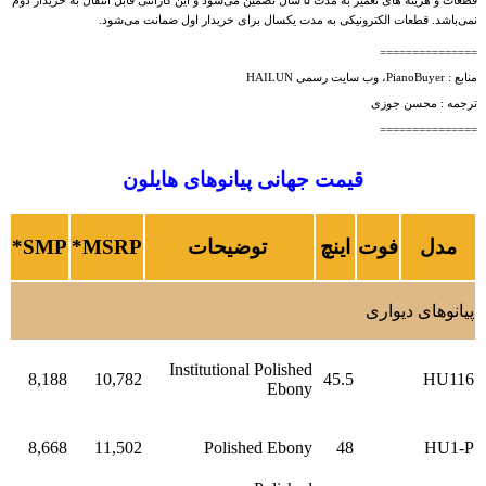
قطعات و هزینه های تعمیر به مدت ۵ سال تضمین می‌شود و این گارانتی قابل انتقال به خریدار دوم
نمی‌باشد. قطعات الکترونیکی به مدت یکسال برای خریدار اول ضمانت می‌شود.
===============
منابع : PianoBuyer، وب سایت رسمی HAILUN
ترجمه :‌ محسن جوزی
===============
قیمت جهانی پیانوهای هایلون
مدل
فوت
اینچ
توضیحات
MSRP*
SMP*
پیانوهای دیواری
Institutional Polished
8,188
10,782
45.5
HU116
Ebony
8,668
11,502
Polished Ebony
48
HU1-P