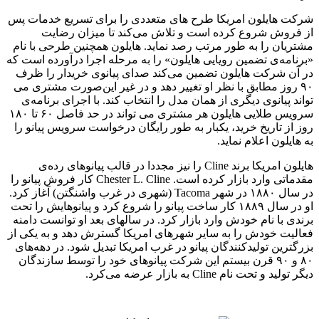
شرکت هایلون امریکا طرح های متعددی را برای تسریع خدمات پس
از فروش شروع کرده است و تلاش می‌کند تا میزان رضایت
مشتریان را به طور مرتب رصد نماید. هایلون همچنین طرحی با نام
«برنامه‌ی تضمین رویایی هایلون» را به مرحله اجرا درآورده است که
در آن شرکت هایلون تضمین می‌کند صدای پیانوی خریدار را ظرف
۹۰ روز مطابق با نظر او تغییر دهد و در غیر این‌صورت مشتری می
تواند پیانوی دیگری از همان مدل را انتخاب کند. با اجرای برنامه‌ی
سرویس طلایی هایلون هر مشتری می تواند در حد فاصل ۶۰ تا ۱۸۰
روز از تاریخ خرید، یکبار به طور رایگان درخواست سرویس پیانو را
به هایلون اعلام نماید.
هایلون امریکا برند Cline را نیز مجددا در قالب پیانوهای رده‌ی
مقدماتی وارد بازار کرده است. Chester L. Cline کار فروش پیانو را
در سال ۱۸۸۰ در شهر Tacoma (‌شهری در غرب واشنگتن) آغاز کرد.
او در سال ۱۸۸۹ کار ساخت پیانو را شروع کرد و پیانوهایش را تحت
برندی با نام خودش وارد بازار کرد. در سالهای بعد او توانست دامنه
فعالیت خودش را به سایر شهرهای امریکا گسترش دهد و به یکی از
بزرگترین تولیدکنندگان پیانو در غرب امریکا تبدیل شود. در دهه‌های
۸۰ و ۹۰ قرن بیستم این شرکت پیانوهای خود را توسط سازندگان
دیگر تولید و تحت نام Cline به بازار عرضه می‌کرد.