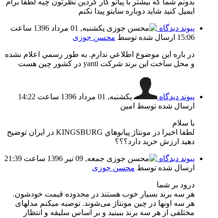
بدونم شما كه بيشتر با پيانو كار كردين نظرتون چيه لطفا برام
ايميل كنيد شايد دوباره سايتو پيدا نكنم
پیوند دیدگاه
یکشنبه, 01 مرداد 1396 ساعت
15:06
ارسال شده توسط
محسن جوزی
در باره اين موضوع اطلاعي ندارم. به طور رسمي اعلام نشده
و محل ساخت اين برند شركت yanti در كشور چين هست
پیوند دیدگاه
یکشنبه, 01 مرداد 1396 ساعت 14:22
ارسال شده توسط امين
با سلام
لطفا اخيرا در مونتاژ پيانوهاي KINGSBURG در ايران توضيح
دهيد ارزش خريد دارد؟؟؟
پیوند دیدگاه
جمعه, 09 تیر 1396 ساعت 21:39
ارسال شده توسط
محسن جوزی
درود بر شما
هر سه برند بسیار خوب هستند در محدوده قیمت خودشون.
هر سه اونها در چین مونتاژ می‌شوند. توصیه میکنم مدلهای
مختلفی از هر سه برند ببینید و بر اساس سلیقه و انتظار