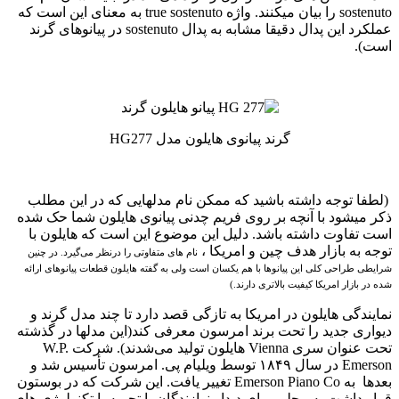
sostenuto را بیان میکنند. واژه true sostenuto به معنای این است که
عملکرد این پدال دقیقا مشابه به پدال sostenuto در پیانوهای گرند
است).
گرند پیانوی هایلون مدل HG277
(‌لطفا توجه داشته باشید که ممکن نام مدلهایی که در این مطلب
ذکر میشود با آنچه بر روی فریم چدنی پیانوی هایلون شما حک شده
است تفاوت داشته باشد. دلیل این موضوع این است که هایلون با
توجه به بازار هدف چین و امریکا ،
نام های متفاوتی را درنظر می‌گیرد. در چنین
شرایطی طراحی کلی این پیانوها با هم یکسان است ولی به گفته هایلون قطعات پیانوهای ارائه
شده در بازار امریکا کیفیت بالاتری دارند.)
نمایندگی هایلون در امریکا به تازگی قصد دارد تا چند مدل گرند و
دیواری جدید را تحت برند امرسون معرفی کند(‌این مدلها در گذشته
تحت عنوان سری Vienna هایلون تولید می‌شدند). شرکت W.P.
Emerson در سال ۱۸۴۹ توسط ویلیام پی. امرسون تأسیس شد و
بعدها به Emerson Piano Co تغییر یافت. این شرکت که در بوستون
قرار داشت به محلی برای دیدار نوازندگان با تجربه با تکنولوژی ‌های