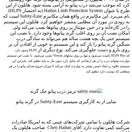
کرد که موجب می‌شد درب پیانو به آرامی بسته شود. هایلون از این
طرح با عنوان Hailun Limb Protection System (به اختصار HLPS)
نام می‌برد. این مکانیزم در واقع همان مکانیزم Safety-Ease است که
به زودی در مورد آن مطلبی منتشر خواهیم کرد. هایلون این سیستم
را در کارخانه و در حین مونتاژ بر روی پیانوها نصب می‌کند ولی
امکان نصب آن بر روی اغلب گرند پیانوها وجود دارد. با نصب این
سیستم حتی یک بچه هشت ساله هم می‌تواند به سادگی درب
سنگین گرند پیانو را باز کند و این سیستم به خوبی از افتادن آن بر
روی بازو و دست جلوگیری می‌کند. نوع دیگری از
HLPS وجود دارد
که
HLPS Plus نامیده می‌شود و تنها بر روی مدلهای Vienna نصب می‌شود. با نصب این سیستم
نوازنده میتواند درب را در هر ارتفاعی که تمایل دارد بدون نیاز به پایه تنظیم کند. بنابراین این
سیستم علاوه بر ایجاد ایمنی بیشتر به نوازنده کمک می‌کند تا میزان خروج صدای پیانو را در هر
سطحی که دوست دارد تنظیم کند.
نمایی از به کارگیری سیستم Safety-Ease در گرند پیانو
شرکت هایلون با تمامی شرکت‌های چینی که به امریکا صادرات
می‌کنند کمی تفاوت دارد. آقای Chen Hailun صاحب هایلون یک