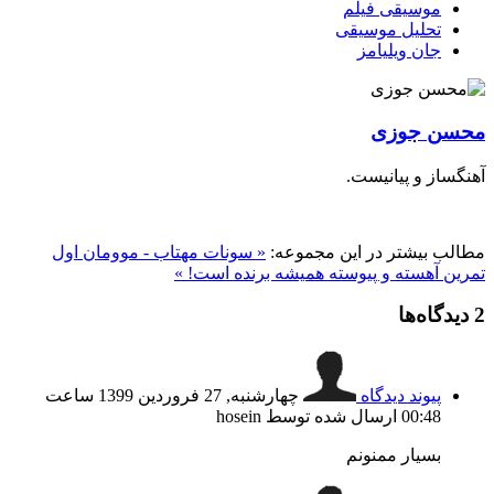
موسیقی فیلم
تحلیل موسیقی
جان ویلیامز
ن جوزی
از و پیانیست.
 بیشتر در این مجموعه:
« سونات مهتاب - موومان اول
 آهسته و پیوسته همیشه برنده است! »
گاه‌ها
پیوند دیدگاه
چهارشنبه, 27 فروردين 1399 ساعت
00:48
ارسال شده توسط hosein
بسیار ممنونم