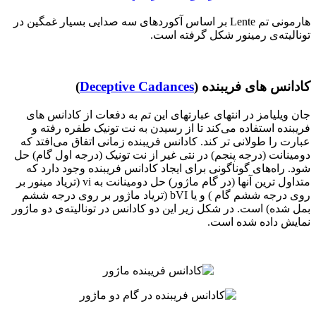
هارمونی تم Lente بر اساس آکوردهای سه صدایی بسیار غمگین در
یته‌ی رمینور شکل گرفته است.
نس های فریبنده (
Deceptive Cadances
)‌
یلیامز در انتهای عبارتهای این تم به دفعات از کادانس های
ده استفاده می‌کند تا از رسیدن به نت تونیک طفره رفته و
 را طولانی تر کند. کادانس فریبنده زمانی اتفاق می‌افتد که
انت (‌درجه پنجم) در نتی غیر از نت تونیک ‌(‌درجه اول گام)‌ حل
را‌ه‌های گوناگونی برای ایجاد کادانس فریبنده وجود دارد که
متداول ترین آنها (در گام ماژور) حل دومینانت به vi (تریاد مینور بر
روی درجه ششم گام ) و یا bVI (تریاد ماژور بر روی درجه ششم
ده) است. در شکل زیر این دو کادانس در تونالیته‌ی دو ماژور
 داده شده است.