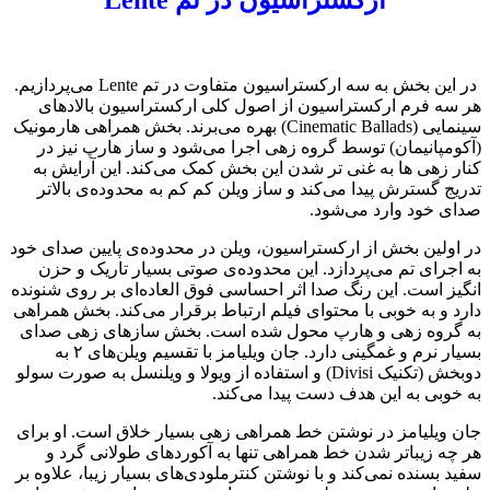
ارکستراسیون در تم Lente
در این بخش به سه ارکستراسیون متفاوت در تم Lente می‌پردازیم.
 فرم ارکستراسیون از اصول کلی ارکستراسیون بالادهای
سینمایی (Cinematic Ballads) بهره می‌برند. بخش همراهی هارمونیک
مپانیمان)‌ توسط گروه زهی اجرا می‌شود و ساز هارپ نیز در
زهی ها به غنی تر شدن این بخش کمک می‌کند. این آرایش به
 گسترش پیدا می‌کند و ساز ویلن کم کم به محدوده‌ی بالاتر
خود وارد می‌شود.
لین بخش از ارکستراسیون، ویلن در محدوده‌ی پایین صدای خود
رای تم می‌پردازد. این محدوده‌ی صوتی بسیار تاریک و حزن
 است. این رنگ صدا اثر احساسی فوق العاده‌‌ای بر روی شنونده
و به خوبی با محتوای فیلم ارتباط برقرار می‌کند. بخش همراهی
روه زهی و هارپ محول شده است. بخش سازهای زهی صدای
بسیار نرم و غمگینی دارد. جان ویلیامز با تقسیم ویلن‌های ۲ به
دوبخش (‌تکنیک Divisi)‌ و استفاده از ویولا و ویلنسل به صورت سولو
بی به این هدف دست پیدا می‌کند.
یلیامز در نوشتن خط همراهی زهی بسیار خلاق است. او برای
 زیباتر شدن خط همراهی تنها به آکوردهای طولانی گرد و
بسنده نمی‌کند و با نوشتن کنترملودی‌های بسیار زیبا،‌ علاوه بر