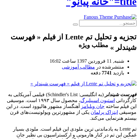
 پیانو"
تجزیه و تحلیل تم Lente از فیلم « فهرست
مطلب ویژه
لر »‌
شنبه, 11 فروردين 1397 ساعت 16:02
منتشرشده در
مطالب آموزشی
بازدید
7741
دفعه
ت شیندلر
(به انگلیسی:
Schindler's List
) فیلمی آمریکایی به
دانی
استیون اسپیلبرگ
، محصول سال ۱۹۹۳ است. موسیقی
یلم ساخته
جان ویلیامز
آهنگساز مشهور هالیوود است. در این
قی
ایتزاک پرلمان
یکی از مشهورترین ویولونیست‌های قرن
 هنرنمایی می‌کند.
تم Lente به یادماندنی ترین ملودی این فیلم است. ملودی بسیار
 این تم در کنار هارمونی و ارکستراسیون بی نظیر جان