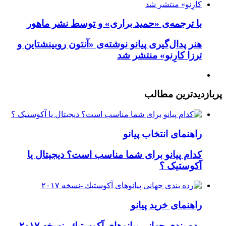
با ترجمه‌ی «حمید براری» و توسط نشر ماهور
هنر پدال‌گیری پیانو نوشته‌ی «آنتون روبینشتاین و
ترزا کارِنو» منتشر شد
پربازدیدترین
مطالب
راهنمای انتخاب پیانو
کدام پيانو برای شما مناسب است؟ دیجیتال یا
آکوستیک ؟
راهنمای خرید پیانو
رده بندی جهانی پيانوهای آكوستيك -نسخه ۲۰۱۷