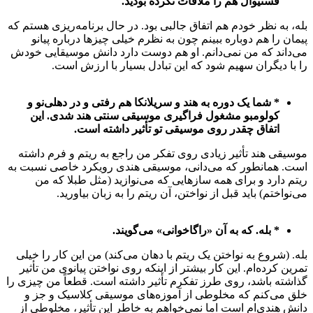
فستیوال هم را ملاقات نکرده بودید.
بله، به نظر خودم هم اتفاق جالبی بود. در حال برنامه‌ریزی هستم که
پیمان را هم دوباره ببینم چون به نظرم خیلی چیزها درباره پیانو
می‌داند که من نمی‌دانم. او هم دوست دارد دانش موسیقایی خودش
را با دیگران سهیم شود که این تبادل بسیار با ارزش است.
* شما یک دوره به هند و سریلانکا هم رفتی و در دهلی‌نو و
کولومبو مشغول فراگیری موسیقی سنتی هند شدی. این
اتفاق چقدر روی موسیقی تو تأثیر داشته است.
موسیقی هند تأثیر زیادی روی تفکر من راجع به ریتم و فرم داشته
است. همانطور که می‌دانی، موسیقی هندی رویکرد خاصی نسبت به
ریتم دارد و برای همه سازهایی که می‌نوازید (مثل طبلا که من
می‌نواختم) باید قبل از نواختن، آن ریتم را به زبان بیاورید.
* بله. که به آن «راگاخوانی» می‌گویند.
بله. (شروع به نواختن یک ریتم با دهان می‌کند) من این کار را خیلی
تمرین کرده‌ام. این کار بیشتر از اینکه روی نواختن پیانوی من تأثیر
گذاشته باشد، روی طرز تفکرم تأثیر داشته است. قطعاً من چیزی را
خلق می‌کنم که مخلوطی از آموزه‌های موسیقی کلاسیک و جز و
دانش هندی‌ام است اما نمی‌خواهم به خاطر این تأثیر، مخلوطی از