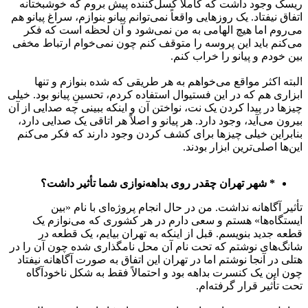
ریسک وجود داشت که کاملاً کسل‌کننده پیش بروم که خوشبختانه
اتفاق نیفتاد. یک روزهایی واقعاً نمی‌توانم پیانو بنوازم، سراغ پیانو هم
می‌روم اما هیچ الهامی به من نمی‌شود و آن لحظه است که فکر
می‌کنم باید این پروسه را متوقف کنم چون نمی‌خوام ارتباط مخفی
بین خودم و پیانو را خراب کنم.
البته اکثر مواقع می‌خواهم به هر طریقی که شده بنوازم و تنها
ابزاری هم که در این فستیوال استفاده کردم، تحسینِ پیانو بود. خیلی
چیزها در پیدا کردن یک نت، نواختن آن و اینکه ببینی چه صدایی از آن
بیرون می‌آید، وجود دارد. هر پیانو و اصلاً هر اتاقی یک صدایی دارد،
بنابراین خیلی چیزها برای کشف کردن وجود دارند که فکر می‌کنم
این‌ها اصلی‌ترین ابزار بودند.
* شهر تهران چقدر روی بداهه‌نوازی شما تأثیر داشت؟
تأثیر آگاهانه نداشت. من در حال انجام پروژه‌ای با نام «بین
ایستگاه‌ها» هستم و سعی دارم در هر کشوری که می‌نوازم یک
قطعه جدید بنویسم. قبل از اینکه به تهران بیایم، یک قطعه در
شانگ‌های نوشتم که تحت نام آن محل نامگذاری شده چون آن را در
هتلی در آنجا نوشتم اما در تهران این اتفاق به صورت آگاهانه نیفتاد
چون این یک کنسرت بداهه بود و احتمالاً فقط به شکل ناخودآگاه
تحت تأثیر قرار گرفته‌ام.