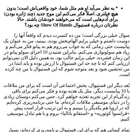
* به نظر می‌آید او هم مثل شما، خود واقعی‌اش است؛ بدون
هیچ فیلتری. اصلاً فکر می‌کنم این موج جدید (چند ژانره بودن)
برای آدم‌هایی است که می‌خواهند خودشان باشند. حالا
نظرتان درباره فستیوال
Show Of Hands
چه بود؟
سوال خیلی بزرگی است؛ من ده کنسرت دیدم که واقعاً آنها را
دوست داشتم و خیلی برایم الهام‌بخش بودند. ببینید، من به عنوان یک
پیانیست حتی زمانی که به خواب می‌روم هم به پیانو فکر می‌کنم و
زیاد هم سولونوازی می‌کنم، بنابراین شنیدن 10 اجرای سولو پیانو در
این زمان فشرده، خیلی برایم جالب بود. به همین دلیل الان نمی‌توانم
ارزیابی کنم که تا چه حد این فستیوال با ارزش بوده و باید ابتدا در
من ته‌نشین شود و بعد متوجه شوم که این فستیوال با من چه کرده
است.
بُعد دیگر این فستیوال، بخش اجتماعی آن است که برای من ملاقات
با 10 پیانیست دیگر، مثل یک هدیه بوده و فکر می‌کنم برای باقی
زندگی‌ام از این تجربه تغذیه خواهم کرد. حس می‌کنم دوستان زیادی
را در دنیای موسیقی ملاقات کرده‌ام، ما حتی برنامه‌ریزی کرده‌ایم
که در اروپا هم یکدیگر را ببینیم و به این ترتیب قرار است پیش
«فرانسوا کوتوریه» و «استفانو باتالیا» بروم و با هم تبادل موسیقی
کنیم.
تمام کسانی هم که برای این فستیوال برنامه‌ریزی کرده‌اند، بسیار