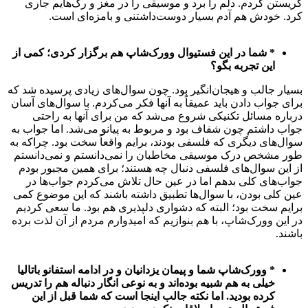
گریستن کردم. دلم را برد و موسیقی را در مغز و رگ‌هایم جاری
کرد. خودش هم آدم بسیار دوست‌داشتنی و بامزه‌ای است.
* شما در این فستیوال وورک‌شاپ هم برگزار کردی؛ کمی از
این تجربه بگو؟
بسیار جالب و هیجان‌انگیر بود. چون سوال‌های زیادی پرسیده شد که
برای جواب دادن باید عمیقاً به آنها فکر می‌کردم. با سوال‌های آسان
درباره مسائل تکنیکی شروع می‌شد که من برای آنها به راحتی
جواب داشتم چون شفاف بود و مربوط به پیانو می‌شد. اما جواب به
سوال‌های دیگری که فلسفی بودند، برایم واقعاً سخت بود. چراکه به
طور مشخص درک موسیقی مخاطبان را نمی‌دانستم و نمی‌دانستم
از این سوال‌های فلسفی دنبال چه هستند؛ برای همین مجبور بودم
جواب‌های کلی بدهم اما در عین حال تلاش می‌کردم جواب‌ها در
عین کلی بودن، با سوال‌ها تطبیق داشته باشند که این موضوع کمی
برایم سخت بود؛ البته که دشواری دلپذیری هم بود. ما سعی کردیم
در این وورک‌شاپ، با هم بنوازیم که امیدوارم مردم از آن لذت برده
باشند.
* وورک‌شاپ شما و پیمان یزدانیان و در ادامه استفانو باتالیا
خیلی به هم شبیه بوده‌اند و به نوعی انگار دنباله هم را تدریس
کرده بودید. اما نکته جالب اینجا است که شما قبل از این