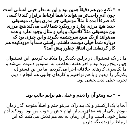
* نکته من هم دقیقاً همین بود و این به نظر خیلی انسانی است
چون آدم راحت‌تر می‌تواند با شما ارتباط برقرار کند تا کسی
که صرفاً آمده تا مثلاً موسیقی جز مدرن بنوازد. موسیقی
جدید هیچ مرزی ندارد و رویکرد شما ثابت می‌کند هیچ مرزی
بین موسیقی مثلاً کلاسیک و پاپ و متال وجود ندارد و همه
می‌توانند از یک منبع سرچشمه بگیرند و این چیزی بود که
درباره شما خیلی دوست داشتم. راستی شما با «وودکید» هم
کار کرده‌اید. این اتفاق چطور پیش آمد؟
ما در یک فستیوال در برلین یکدیگر را ملاقات کردیم. این فستیوال
چهار، پنج روزه بود و آخر هفته مخاطب به استودیو دعوت می‌شد و
ما یک‌سری کارهای خلاقانه اجرا می‌کردیم. ما در این فستوال،
یکدیگر را دیدیم و با هم نواختیم و کارهای جالبی هم انجام دادیم.
تجربه خیلی لذت‌بخشی بود.
* بله ویدئو آن را دیدم و خیلی هم برایم جالب بود.
آنجا با یک ارکستر و یک بند راک می‌نواختم و اصلاً متوجه گذر زمان
نبودم. یکی از هفته‌های بسیار الهام‌بخش و خوب من بود. وودکید آدم
بسیار خوبی است و از آن زمان به بعد هم تلاش می‌کنیم که این
ارتباط را زنده نگه داریم.