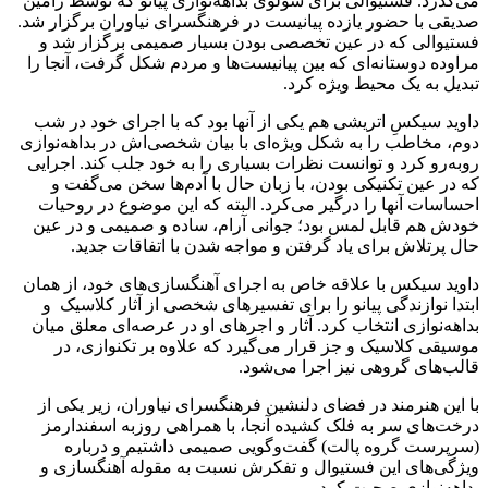
می‌گذرد. فستیوالی برای سولوی بداهه‌نوازی پیانو که توسط رامین
صدیقی با حضور یازده پیانیست در فرهنگسرای نیاوران برگزار شد.
فستیوالی که در عین تخصصی بودن بسیار صمیمی برگزار شد و
مراوده دوستانه‌ای که بین پیانیست‌ها و مردم شکل گرفت، آنجا را
تبدیل به یک محیط ویژه کرد.
داوید سیکسِ اتریشی هم یکی از آنها بود که با اجرای خود در شب
دوم، مخاطب را به شکل ویژه‌ای با بیان شخصی‌اش در بداهه‌نوازی
روبه‌رو کرد و توانست نظرات بسیاری را به خود جلب کند. اجرایی
که در عین تکنیکی بودن، با زبان حال با آدم‌ها سخن می‌گفت و
احساسات آنها را درگیر می‌کرد. البته که این موضوع در روحیات
خودش هم قابل لمس بود؛ جوانی آرام، ساده و صمیمی و در عین
حال پرتلاش برای یاد گرفتن و مواجه شدن با اتفاقات جدید.
داوید سیکس با علاقه خاص به اجرای آهنگسازی‌های خود، از همان
ابتدا نوازندگی پیانو را برای تفسیرهای شخصی از آثار کلاسیک و
بداهه‌نوازی انتخاب کرد. آثار و اجرهای او در عرصه‌ای معلق میان
موسیقی کلاسیک و جز قرار می‌گیرد که علاوه بر تکنوازی، در
قالب‌های گروهی نیز اجرا می‌شود.
با این هنرمند در فضای دلنشین فرهنگسرای نیاوران، زیر یکی از
درخت‌های سر به فلک کشیده آنجا، با همراهی روزبه اسفندارمز
(سرپرست گروه پالت) گفت‌وگویی صمیمی داشتیم و درباره
ویژگی‌های این فستیوال و تفکرش نسبت به مقوله آهنگسازی و
بداهه‌نوازی صحبت کردیم.