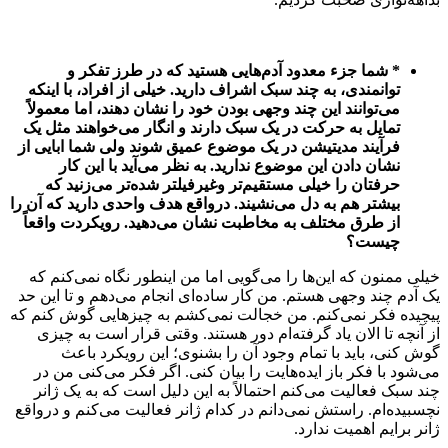
* شما جزء معدود آدم
‌هایی هستید که در طرز تفکر و
توانمندی، به چند سبک اشراف دارید. خیلی از افراد، با اینکه
می‌توانند این چند وجهی بودن خود را نشان دهند، اما معمولاً
تمایل به حرکت در یک سبک دارند و انگار می‌خواهند مثل یک
فرآیند مدیتیشن در یک موضوع عمیق شوند ولی شما ابایی از
نشان دادن این موضوع ندارید. به نظر می‌آید با این کار
حرفتان را خیلی مستقیم‌تر وغیرفیلتر شده‌تر می‌زنید که
بیشتر هم به دل می‌نشیند. درواقع هدف واحدی دارید که آن را
از طرق مختلف به مخاطبت نشان می‌دهید. رویکردت واقعاً
چیست؟
خیلی ممنون که این‌ها را می‌گویی اما من اینطور نگاه نمی‌کنم که
یک آدم چند وجهی هستم. من کار ساده‌ای انجام می‌دهم و تا این حد
پیچیده فکر نمی‌کنم. من خجالت نمی‌کشم به چیزهایی گوش کنم که
از آنچه تا الان یاد گرفته‌ام دور هستند. وقتی قرار است به چیزی
گوش کنی، باید با تمام وجود آن را بشنوی؛ این رویکرد باعث
می‌شود با فکر باز ایده‌هایت را بیان کنی. اگر فکر می‌کنی من در
چند سبک فعالیت می‌کنم احتمالاً به این دلیل است که به یک ژانر
نچسبیده‌ام. راستش نمی‌دانم در کدام ژانر فعالیت می‌کنم و درواقع
ژانر برایم اهمیت ندارد.