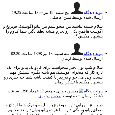
پیوند دیدگاه
پنج شنبه, 19 تیر 1399 ساعت 19:25
ارسال شده توسط ثمین عاضلی
سلام خسته نباشید من میخواستم بین پیانو اگوستیک فویریخ و
اگوست هافمن یکی رو بخرم میشه لطفا بگین شما کدوم را
پیشنهاد میکنین؟
پیوند دیدگاه
سه شنبه, 18 تیر 1398 ساعت 02:20
ارسال شده توسط آرمان
سلا م شب تون بخیر میخواستم برای کادو یک پیانو برای یک
تازه کار که میخوام اکوستیک هم باشه بگیرم قیمتش مهم
نیست ولی می خوام یه چیز با کیفیت باشه شما چه چیزی رو
پیشنهاد میکنید با تشکر آرمان
پیوند دیدگاه
جمعه, 17 خرداد 1398 ساعت
22:48
ارسال شده توسط
محسن جوزی
در پاسخ سهرابی :‌ این موضوع به سلیقه و درک شما از تاچ و
صدای پیانو بستگی داره . با هر دو پیانو بنوازید و بعد تصمیم
خودتون رو بگیرید. به نظر من در این محدوده قیمت انتخاب