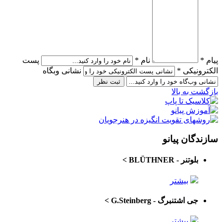
پیام *
نام *
پست
الکترونیکی *
نشانی وبگاه
بازگشت به بالا
سازندگان پیانو
بلوتنر - BLÜTHNER
>
بیشتر
جی اشتنبرگ - G.Steinberg
>
بیشتر