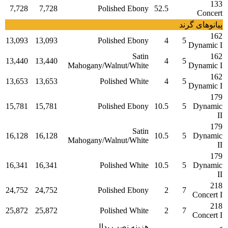
133
7,728
7,728
Polished Ebony
52.5
Concert
پیانوهای گرند
162
13,093
13,093
Polished Ebony
4
5
Dynamic I
Satin
162
13,440
13,440
4
5
Mahogany/Walnut/White
Dynamic I
162
13,653
13,653
Polished White
4
5
Dynamic I
179
15,781
15,781
Polished Ebony
10.5
5
Dynamic
II
179
Satin
16,128
16,128
10.5
5
Dynamic
Mahogany/Walnut/White
II
179
16,341
16,341
Polished White
10.5
5
Dynamic
II
218
24,752
24,752
Polished Ebony
2
7
Concert I
218
25,872
25,872
Polished White
2
7
Concert I
هزینه نصب پدال