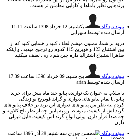
برندهایی نظیر یاماها و کاوایی مطمئن تر هست.
پیوند دیدگاه
یکشنبه, 12 خرداد 1398 ساعت 11:11
ارسال شده توسط سهرابی
درود بر شما. ممنون میشم لطف کنید راهنمایی کنید که از
بین اشتنباخ 123 و فویریخ 115 کدوم رو ترجیح میدید . و اینکه
ظاهرا اشتنباخ اشترالیا داره چین هم داره . لطف میکنید
پیوند دیدگاه
پنج شنبه, 09 خرداد 1398 ساعت 17:39
ارسال شده توسط arian
با سلام..به عنوان یک نوازنده پیانو چند ماه پیش برای خرید
پیانو ,با تمام پیانو های دیواری و گراند فویریخ نوازندگی
کردم..به نظر من پیانو های دیواری این برند بر خلاف پیانو های
گرند اش از کیفیت متوسط رو به پایین چه از نظر تاچ کلاویه و
چه صدا قرار دارن..,ولی انواع گرند اش کیفیت قابل قبولی
دارن
پیوند دیدگاه
سه شنبه, 28 آذر 1396 ساعت