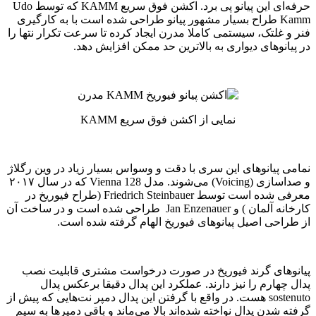
حرفه‌ای این پیانو پی برد. اکشن فوق سریع KAMM که توسط Udo
Kamm طراح بسیار مشهور پیانو طراحی شده است با به کارگیری
فنر و غلتک، سیستمی کاملا مدرن ایجاد کرده تا سرعت تکرار نتها را
در پیانوهای دیواری به بالاترین حد ممکن افزایش دهد.
نمایی از اکشن فوق سریع KAMM
نمامی پیانوهای این سری با دقت و وسواس بسیار زیاد در وین رگلاژ
و صداسازی (Voicing) می‌شوند. مدل 128 Vienna که در سال ۲۰۱۷
معرفی‌ شده است توسط Friedrich Steinbauer (‌طراح فیوریخ در
کارخانه آلمان )‌ و Jan Enzenauer طراحی شده است و در ساخت آن
از طراحی اصیل پیانوهای فیوریخ الهام گرفته شده است.
پیانوهای گرند فیوریخ در صورت درخواست مشتری قابلیت نصب
پدال چهارم را نیز دارند. عملکرد این پدال دقیقا برعکس پدال
sostenuto هست. در واقع با گرفتن این پدال دمپر نت‌هایی که پیش از
گرفته شدن پدال نواخته شده‌اند بالا می‌ماند و باقی دمپرها به سیم