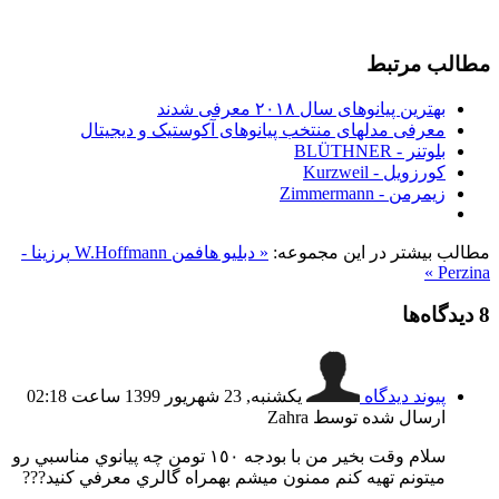
مطالب مرتبط
بهترین پیانوهای سال ۲۰۱۸ معرفی شدند
معرفی مدلهای منتخب پیانوهای آکوستیک و دیجیتال
بلوتنر - BLÜTHNER
کورزویل - Kurzweil
زیمرمن - Zimmermann
مطالب بیشتر در این مجموعه:
« دبلیو هافمن W.Hoffmann
پرزینا -
Perzina »
8
دیدگاه‌ها
پیوند دیدگاه
یکشنبه, 23 شهریور 1399 ساعت 02:18
ارسال شده توسط Zahra
سلام وقت بخير من با بودجه ١٥٠ تومن چه پيانوي مناسبي رو
ميتونم تهيه كنم ممنون ميشم بهمراه گالري معرفي كنيد???