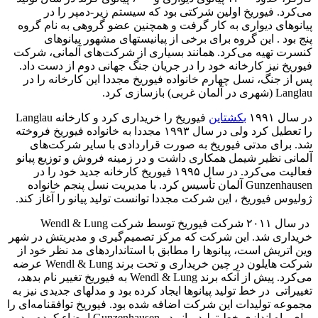
می‌کرد. فیوریخ اولین شرکتی بود که سیستم زیر-دمپر را در
پیانوهای دیواری به کار گرفت و همچنین عضو گروهی به نام گروه
پنج بود . این گروه برای برخی از پیانیستهای مشهور پیانوهای
کنسرت تهیه می‌کرد. همانند بسیاری از شرکت‌های آلمانی، شرکت
فیوریخ نیز کارخانه خود را در جریان جنگ جهانی دوم از دست داد.
پس از جنگ، نسل چهارم خانواده فیوریخ مجددا این کارخانه را در
Langlau (شهری در آلمان غربی)‌ بازسازی کرد.
در سال ۱۹۹۱
بکشتاین
فیوریخ را خریداری کرد و کارخانه Langlau
را تعطیل کرد ولی در سال ۱۹۹۳ مجددا به خانواده فیوریخ فروخته
شد. برای مدتی فیوریخ به صورت قراردادی با سایر شرکت‌های
آلمانی نظیر شیمل همکاری داشت و در زمینه فروش و توزیع پیانو
فعالیت می‌کرد. در سال ۱۹۹۵ فیوریخ کارخانه جدید خود را در
Gunzenhausen آلمان تأسیس کرد. با مدیریت نسل پنجم خانواده
ژولیوس فیوریخ ، این شرکت مجددا توانست تولید پیانو را آغاز کند.
در سال ۲۰۱۱ شرکت فیوریخ توسط شرکت Wendl & Lung
خریداری شد. این شرکت که مرکز تصمیم‌گیری و مدیریتش در شهر
وین اتریش است، پیانوها را مطابق با استانداردهای مد نظر خود از
شرکت هایلون در چین خریداری و تحت برند Wendl & Lung عرضه
می‌کرد. پیش از آنکه برند Wendl & Lung به فیوریخ تغییر نام بدهد،
تغییراتی در خط تولید پیانوها ایجاد کرده بود و مدلهای جدیدی نیز به
مجموعه تولیدات این شرکت اضافه شده بود. فیوریخ توافقنامه‌ای را
برای راه اندازی خط تولید پیانو در Gunzenhausen امضاء کرده بود