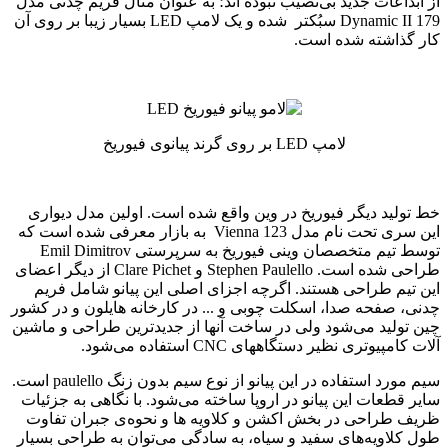
از ابداعات جدید بی‌نصیب نبوده اند؛ به عنوان مثال فریم چدنی مدل
179 Dynamic II سبُکتر شده و یک لامپ LED بسیار زیبا بر روی آن
کار گذاشته شده است.
لامپ LED بر روی گرند پیانوی فیوریخ
خط تولید دیگر فیوریخ در وین واقع شده است. اولین مدل دیواری
این سری تحت نام مدل 123 Vienna به بازار معرفی شده است که
توسط تیم متخصصان وینی فیوریخ به سرپرستی Emil Dimitrov
طراحی شده است. Stephen Paulello و Clare Pichet از دیگر اعضای
این تیم طراحی هستند. اگرچه اجزای اصلی این پیانو شامل فریم
چدنی، صفحه صدا، اسکلت چوبی و ... در کارخانه هایلون و در کشور
چین تولید می‌شود ولی در ساخت آنها از جدیدترین طراحی و ماشین
آلات کامپیوتری نظیر دستگاههای CNC استفاده می‌شود.
سیم مورد استفاده در این پیانو از نوع سیم بدون زنگ paulello است.
سایر قطعات این پیانو در اروپا ساخته می‌شود. با نگاهی به جزئیات
ظریف طراحی در بخش اکشن و کلاویه ها و نحوه‌ی جبران تفاوت
طول کلاویه‌های سفید و سیاه، به سادگی می‌توان به طراحی بسیار