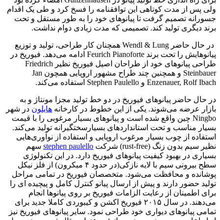
ولی پس از مدت کوتاهی این توافقنامه را فسخ کرد و طی یک اقدام
جسورانه تصمیم گرفت تا پیانوهای خود را به طور مستقل و تحت
برند دیگری تولید کند. تصمیمی که مدت زیادی دوام نداشت.
در حال حاضر Wendl & Lung همچنان کار طراحی، تولید و توزیع
پیانوهایش را تحت برند Feurich Pianoforte ادامه می‌دهد. فیوریخ در
طراحی پیانوهای خود از طراحان اصیل فیوریخ نظیر Friedrich
Steinbauer و همچنین چند طراح مشهور اروپایی همچون Jan
Enzenauer, Rolf Ibach و Stephen Paulello استفاده می‌کند.
در حال حاضر پیانوهای فیوریخ در دو خط تولید مجزا مونتاژ و به
بازار عرضه می‌شوند. یکی از این خطوط در کارخانه
هایلون
در شهر
Ningbo چین واقع شده‌ است و پیانوهای بسیار مرغوبی را با قیمت
بسیار مناسب و تحت استانداردهای بسیارسختگیرانه تولید می‌کند.
استفاده از چوب بسیار مرغوب اروپایی و استفاده از نوآوری‌هایی
نظیر سیم بدون زنگ (rust-free) شرکت
stephen paulello
سهم
بسیاری در بهبود کیفیت پیانوهای فیوریخ دارد. در این تکنولوژی
سطح بیرونی سیم با لایه نازکی(در حدود ۴ میکرون) از فلز نیکل
پوشانده و محافظت می‌شود. متخصصان فیوریخ در تمامی مراحل
تولید حضور دارند و پیش از ارسال پیانو کنترل کامل و پیچیده ای را
برای اطمینان از رعایت الزامات فیوریخ بر روی پیانوها انجام
می‌دهند. در سال ۲۰۱۵ فیوریخ اکشن و کیبوردی کاملا جدید برای
تمامی پیانوهای دیواری خود طراحی نمود. سایر پیانوهای فیوریخ نیز