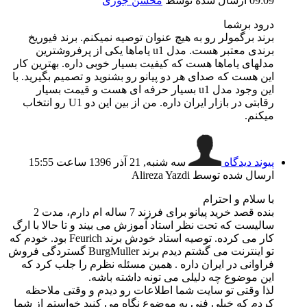
09:09
ارسال شده توسط
محسن جوزی
درود برشما
برند برگمولر رو به هیچ عنوان توصیه نمیکنم. برند فیوریخ
برندی معتبر هست. مدل u1 یاماها یکی از پرفروشترین
مدلهای یاماها هست که کیفیت بسیار خوبی داره. بهترین کار
این هست که صدای هر دو پیانو رو بشنوید و تصمیم بگیرید. با
این وجود مدل u1 بسیار حرفه ای هست و قیمت بسیار
رقابتی در بازار ایران داره. من از بین این دو U1 رو انتخاب
میکنم.
پیوند دیدگاه
سه شنبه, 21 آذر 1396 ساعت 15:55
ارسال شده توسط Alireza Yazdi
با سلام و احترام
بنده قصد خرید پیانو برای فرزند 7 ساله ام دارم، مدت 2
سالیست که تحت نظر استاد آموزش می بیند و تا حالا با ارگ
کار می کرده. توصیه استاد خودش برند Feurich بود. خودم که
تو اینترنت می گشتم دیدم برند BurgMuller گستردگی فروش
فراوانی در ایران داره . همین مسئله نظرم را جلب کرد که
این موضوع چه دلیلی می تونه داشته باشه.
لذا وقتی تو سایت شما اطلاعات رو دیدم و وقتی ملاحظه
کردم که خیلی فنی به موضوع نگاه می کنید خواستم از شما