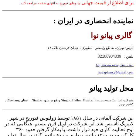
برای اطلاع از قیمت جهانی
پیانوهای فیوریخ به انتهای صفحه مراجعه کنید.
نماینده انحصاری در ایران :
گالری پیانو نوا
آدرس: تهران، تقاطع ولیعصر - مطهری ، خیابان لارستان پلاک ۷۲
تلفن : 02188904039
http://www.navapiano.com
navapiano.p@gmail.com
محل تولید پیانو
شرکت Ningbo Hailun Musical Instruments Co. Ltd واقع در شهر Ningbo ،‌ استان Zhejiang ،
کشور چین.
این شرکت آلمانی در سال ۱۸۵۱ توسط ژولیوس فیوریخ در شهر
لایپزیگ تأسیس شد. این شرکت در اویل قرن بیستم، هنگامی که در
اوج فعالیت کاری خود قرار داشت، با به‌کار گرفتن حدود ۳۶۰
کارگر، حدود ۱۲۰۰ پیانوی دیواری و ۶۰۰ پیانوی گرند در سال تولید