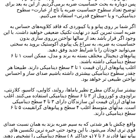
پس دوباره به بحث حساسیت ضربه برمی‌گردیم. از این به بعد برای
توضیح تعداد سطوح حساسیت ضربه یا تاچ از عبارت« سطوح
دینامیکی» و یا «سطوح قدرتی» استفاده می‌کنیم.
اگر شما بر روی پیانو و یا کیبوردی که فاقد کلاویه‌های حساس به
ضربه است تمرین کنید در نهایت تکنیک ضعیفی خواهید داشت. با این
وجود اگر قرار باشد بعد از سالها نواختن برروی سازی بدون
حساسیت به ضربه، به سراغ یک پیانوی آکوستیک بروید به سختی
می‌توانید خودتان را با شرایط جدید وفق دهید.
پیانوهای دیجیتال مختلف بسته به برند و مدل، ممکن است ۱ تا ۶
سطح دینامیکی داشته باشند.
اغلب پیانوهای ارزان قیمت ۱ تا ۳ سطح دینامیکی دارند. طبیعتا هر
چقدر سطوح دینامیکی بیشتری داشته باشیم صدای ساز و احساس
نواختن طبیعی تر خواهد بود.
بیشتر سازندگان مطرح نظیر یاماها، رولند، کاوایی، کاسیو، کلازنتی،‌
براودوی و کورزویل از ۳ تا ۶ سطح دینامیکی استفاده می‌کنند. اغلب
مدلهای ارزان قیمت این سازندگان دارای ۳ تا ۴ سطح دینامیکی
است. مدلهای متوسط اغلب ۴ سطح و پیانوهای گرانقیمت ۵ تا ۶
سطح دینامیکی دارند.
واقع چکش با هر شدتی که به سیم ضربه بزند به همان نسبت صدای
قوی تری ایجاد می‌شود. با این وجود حتی خبره ترین تکنسین های
پیانو تنها قادرند ۶ تا ۷ (و حداکثر ۸ ) سطح دینامیکی را تشخیص دهند.