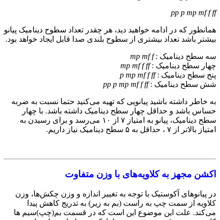
pp p mp mf f ff
همانطور که در ادامه خواهید دید، هر چقدر تعداد سطوح دینامیک پیانو
بیشتر باشد تعداد بیشتری از سطوح بلندی صدا قابل ایجاد خواهد بود.
سه سطح دینامیک :‌
mp mf f
چهار سطح دینامیک :‌
mp mf f ff
پنج سطح دینامیک :‌
p mp mf f ff
شش سطح دینامیک :‌
pp p mp mf f ff
به خاطر داشته باشید پیانویی که تهیه می‌کنید حتما نسبت به ضربه
حساس باشد و حداقل چهار سطح دینامیک داشته باشد. با چهار
سطح دینامیک، پیانو به امتیاز ۷ از ۱۰ می‌رسد و برای رسیدن به
امتیاز بالاتر از ۷ ، حداقل به ۵ سطح دینامیک نیاز داریم.
اکشن مجهز به کلاویه‌های با وزن متفاوت
در پیانوهای آکوستیک با توجه به تغییر اندازه و وزن چکش‌ها، وزن
کلاویه از سمت چپ به راست (‌بم به زیر)‌ به تدریج کاهش پیدا
می‌کند. علت این موضوع این است که در قسمت بم(چپ)‌سیم ها