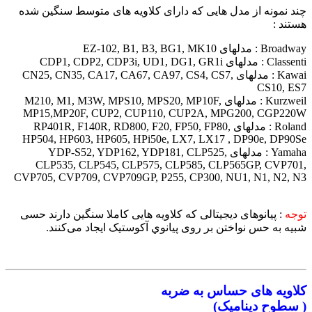
چند نمونه از مدل هایی که دارای کلاویه های متوسط سنگین شده
هستند :
Broadway : مدلهای EZ-102, B1, B3, BG1, MK10
Classenti : مدلهای CDP1, CDP2, CDP3i, UD1, DG1, GR1i
Kawai : مدلهای CN25, CN35, CA17, CA67, CA97, CS4, CS7,
CS10, ES7
Kurzweil : مدلهای M210, M1, M3W, MPS10, MPS20, MP10F,
MP15,MP20F, CUP2, CUP110, CUP2A, MPG200, CGP220W
Roland : مدلهای RP401R, F140R, RD800, F20, FP50, FP80,
HP504, HP603, HP605, HPi50e, LX7, LX17 , DP90e, DP90Se
Yamaha : مدلهای YDP-S52, YDP162, YDP181, CLP525,
CLP535, CLP545, CLP575, CLP585, CLP565GP, CVP701,
CVP705, CVP709, CVP709GP, P255, CP300, NU1, N1, N2, N3
توجه
:‌ پیانوهای دیجیتالی که کلاویه هایی کاملا سنگین دارند حسی
شبیه به حس نواختن بر روی پیانوي آکوستیک ایجاد می‌کنند.
کلاویه های حساس به ضربه
(‌ سطوح دینامیک)