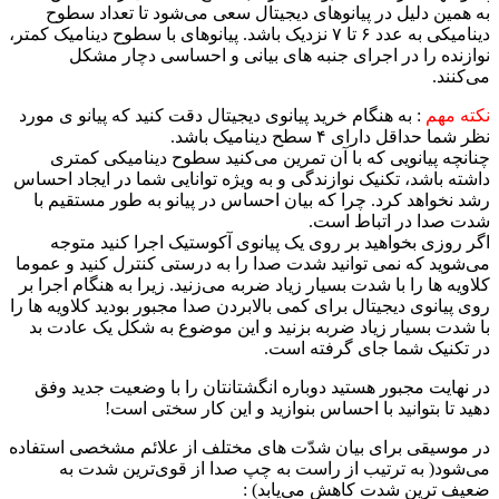
به همین دلیل در پیانوهای دیجیتال سعی می‌شود تا تعداد سطوح
دینامیکی به عدد ۶ تا ۷ نزدیک باشد. پیانوهای با سطوح دینامیک کمتر،
نوازنده را در اجرای جنبه های بیانی و احساسی دچار مشکل
می‌کنند.
نکته مهم
:‌ به هنگام خرید پیانوی دیجیتال دقت کنید که پیانو ی مورد
نظر شما حداقل دارای ۴ سطح دینامیک باشد.
چنانچه پیانویی که با آن تمرین می‌کنید سطوح دینامیکی کمتری
داشته باشد، تکنیک نوازندگی و به ویژه توانایی شما در ایجاد احساس
رشد نخواهد کرد. چرا که بیان احساس در پیانو به طور مستقیم با
شدت صدا در اتباط است.
اگر روزی بخواهید بر روی یک پیانوی آکوستیک اجرا کنید متوجه
می‌شوید که نمی توانید شدت صدا را به درستی کنترل کنید و عموما
کلاویه ها را با شدت بسیار زیاد ضربه می‌زنید. زیرا به هنگام اجرا بر
روی پیانوی دیجیتال برای کمی بالابردن صدا مجبور بودید کلاویه ها را
با شدت بسیار زیاد ضربه بزنید و این موضوع به شکل یک عادت بد
در تکنیک شما جای گرفته است.
در نهایت مجبور هستید دوباره انگشتانتان را با وضعیت جدید وفق
دهید تا بتوانید با احساس بنوازید و این کار سختی است!
در موسیقی برای بیان شدّت های مختلف از علائم مشخصی استفاده
می‌شود( به ترتیب از راست به چپ صدا از قوی‌ترین شدت به
ضعیف ترین شدت کاهش می‌یابد) :