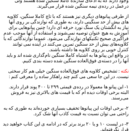
وجود دارند که به ادعای سازنده کاملا سنگین شده هستند ولی
درعمل در رده‌ی نیمه سنگین شده قرار می‌گیرند.
از طرفی پیانوهای دیگری نیز هستند که با تاچ کاملا سنگین، کلاویه
های بیش از حد سنگینی دارند، به طوری که نوازندگی بر روی آنها
نیاز به انگشتان یک سنگ نورد حرفه ای دارد! چنین پیانوهایی برای
آموزش به هیچ عنوان توصیه نمی‌شوند و استفاده از آنها موجب عدم
فراگیری صحیح تکنیکهای نوازندگی می‌شود. عموما نوازندگانی که با
کلاویه‌های بیش از حد سنگین تمرین می‌کنند در آینده نمی توانند
کنترل خوبی بر روی کلاویه ها داشته باشند.
در واقع این پیانو ها به اشتباه کاملا سنگین نام‌گذاری شده ‌اند و باید
آنها را در دسته‌ی فوق‌العاده سنگین شده دسته بندی کنیم.
نکته
:‌ تشخیص کلاویه های فوق‌العاده سنگین خیلی هم کار سختی
نیست. در این جا سعی می کنم چند راهکار ساده را معرفی کنم :
۱- این پیانو ها معمولا در رده‌ی قیمتی ۲۹۹ تا ۴۰۰ پوند قرار دارند.
البته برخی اوقات دیده ام که ‌با قیمت های بالاتری نیز به فروش
می‌رسند.
۲- برخی اوقات این پیانوها تخفیف بسیاری خورده‌اند به طوری که به
راحتی می توان نسبت به قیمت کاذب آنها شک کرد.
۳- در لیست ۱۰ و یا ۲۰ برند برتر که در ادامه ‌ی این کتاب خواهید دید
قرار نگرفته‌اند.