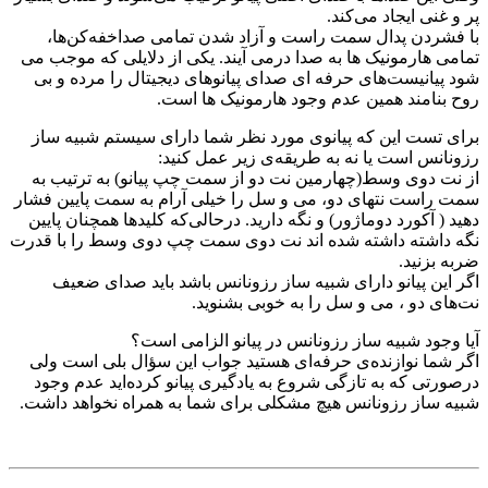
پر و غنی ایجاد می‌کند.
با فشردن پدال سمت راست و آزاد شدن تمامی صداخفه‌کن‌ها،
تمامی هارمونیک ها به صدا درمی آیند. یکی از دلایلی که موجب می
شود پیانیست‌های حرفه ای صدای پیانوهای دیجیتال را مرده و بی
روح بنامند همین عدم وجود هارمونیک ها است.
برای تست این که پیانوی مورد نظر شما دارای سیستم شبیه ساز
رزونانس است یا نه به طریقه‌ی زیر عمل کنید:
از نت دوی وسط(‌چهارمین نت دو از سمت چپ پیانو) به ترتیب به
سمت راست نتهای دو، می و سل را خیلی آرام به سمت پایین فشار
دهید ( آکورد دوماژور) و نگه دارید. درحالی‌که کلیدها همچنان پایین
نگه داشته داشته شده اند نت دوی سمت چپ دوی وسط را با قدرت
ضربه بزنید.
اگر این پیانو دارای شبیه ساز رزونانس باشد باید صدای ضعیف
نت‌های دو ، می و سل را به خوبی بشنوید.
آیا وجود شبیه ساز رزونانس در پیانو الزامی است؟
اگر شما نوازنده‌ی حرفه‌ای هستید جواب این سؤال بلی است ولی
درصورتی که به تازگی شروع به یادگیری پیانو کرده‌اید عدم وجود
شبیه ساز رزونانس هیچ مشکلی برای شما به همراه نخواهد داشت.