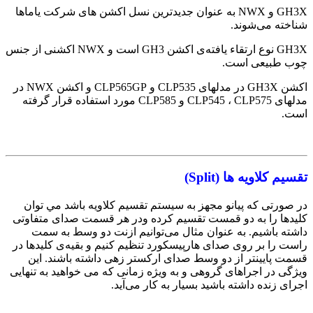
GH3X و NWX به عنوان جدیدترین نسل اکشن های شرکت یاماها
شناخته می‌شوند.
GH3X نوع ارتقاء یافته‌ی اکشن GH3 است و NWX اکشنی از جنس
چوب طبیعی است.
اکشن GH3X در مدلهای CLP535 و CLP565GP و اکشن NWX در
مدلهای CLP545 ، CLP575 و CLP585 مورد استفاده‌ قرار گرفته
است.
تقسیم کلاویه ها (Split)
در صورتی که پیانو مجهز به سیستم تقسیم کلاویه‌ باشد مي توان
کلیدها را به دو قمست تقسیم کرده ودر هر قسمت صدای متفاوتی
داشته باشیم. به عنوان مثال می‌توانیم ازنت دو وسط به سمت
راست را بر روی صدای هارپیسکورد تنظیم کنیم و بقیه‌ی کلیدها در
قسمت پایینتر از دو وسط صدای ارکستر زهی داشته باشند. این
ویژگی در اجراهای گروهی و به ویژه زمانی که می خواهید به تنهایی
اجرای زنده داشته باشید بسیار به کار می‌آید.