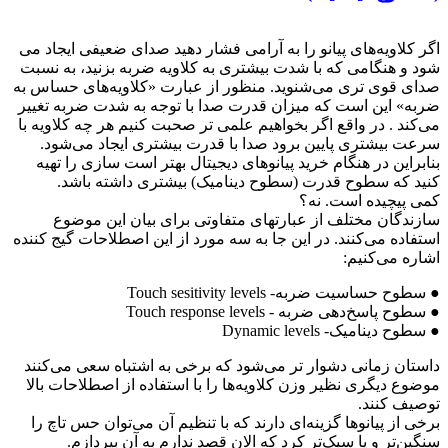
اگر کلاویه‌های پیانو را به آرامی فشار ‌دهید صدای ضعیفی ایجاد می
شود و هنگامی که با شدت بیشتری به کلاویه ضربه بزنید، به نسبت
صدای قوی تری می‌شنوید. منظور از عبارت «کلاویه‌های حساس به
ضربه»‌ این است که میزان قدرت صدا با توجه به شدت ضربه تغییر
می‌کند . در واقع اگر بخواهیم علمی تر صحبت کنیم هر چه کلاویه با
سرعت بیشتری پایین برود صدا با قدرت بیشتری ایجاد می‌شود.
بنابراین در هنگام خرید پیانوهای دیجیتال بهتر است سازی را تهیه
کنید که سطوح قدرت (سطوح دینامیک) بیشتری داشته باشد.
کمی پیچیده است. نه؟
سازندگان مختلف از عبارتهای متفاوتی برای بیان این موضوع
استفاده می‌کنند. در این جا به سه مورد از این اصطلاحات گیج کننده
اشاره می‌کنیم:
● سطوح حساسیت ضربه- Touch sesitivity levels
● سطوح پاسخ‌دهی ضربه - Touch response levels
● سطوح دینامیک- Dynamic levels
داستان زمانی دشوار تر می‌شود که برخی به اشتباه سعی می‌کنند
موضوع دیگری نظیر وزن کلاویه‌ها را با استفاده از اصطلاحات بالا
توصیف کنند.
برخی از پیانوها گزینه‌ای دارند که با تنظیم آن می‌توان حس تاچ را
سنگین‌تر و یا سبک‌تر کرد که الان قصد ندارم به ‌آن بپردازم.