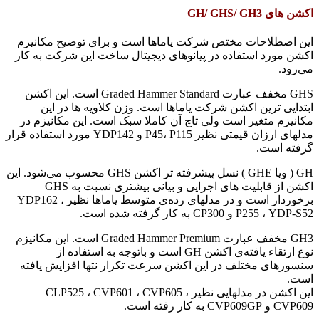
اکشن های GH/ GHS/ GH3
این اصطلاحات مختص شرکت یاماها است و برای توضیح مکانیزم
اکشن مورد استفاده در پیانوهای دیجیتال ساخت این شرکت به کار‌
می‌رود.
GHS مخفف عبارت Graded Hammer Standard است. این اکشن
ابتدایی ترین اکشن شرکت یاماها است. وزن کلاویه ها در این
مکانیزم متغیر است ولی تاچ آن کاملا سبک است. این مکانیزم در
مدلهای ارزان قیمتی نظیر P45، P115 و YDP142 مورد استفاده قرار
گرفته است.
GH ( ویا GHE )‌ نسل پیشرفته تر اکشن GHS محسوب می‌شود. این
اکشن از قابلیت های اجرایی و بیانی بیشتری نسبت به GHS
برخوردار است و در مدلهای رده‌ی متوسط یاماها نظیر YDP162 ،
P255 ، YDP-S52 و CP300 به کار گرفته شده است.
GH3 مخفف عبارت Graded Hammer Premium است. این مکانیزم
نوع ارتقاء یافته‌ی اکشن GH است و باتوجه به استفاده از
سنسورهای مختلف در این اکشن سرعت تکرار نتها افزایش یافته
است.
این اکشن در مدلهایی نظیر CLP525 ، CVP601 ، CVP605 ،
CVP609 و CVP609GP به کار رفته است.