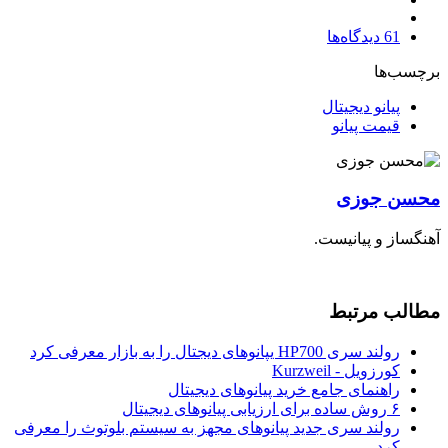
61
دیدگاه‌ها
برچسب‌ها
پیانو دیجیتال
قيمت پیانو
محسن جوزی
آهنگساز و پیانیست.
مطالب مرتبط
رولند سری HP700 یپانوهای دیجتال را به بازار معرفی کرد
کورزویل - Kurzweil
راهنمای جامع خرید پیانوهای دیجیتال
۶ روش ساده برای ارزیابی پیانوهای دیجیتال
رولند سری جدید پیانوهای مجهز به سیستم بلوتوث را معرفی
کرد