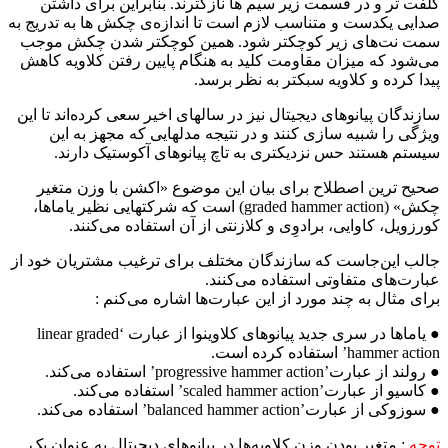
کلفت تر و در قسمت زیر سیم ها نازکترند. بنابراین برای داشتن
صدایی یکدست و متناسب لازم است تا اندازه‌ی چکش ها به تدریج به
سمت نت‌های زیر کوچکتر شود. همین کوچکتر شدن چکش موجب
می‌شود که میزان مقاومت کلید به هنگام پایین رفتن کلاویه کاهش
پیدا کرده و کلاویه سبکتر به نظر برسد.
سازندگان پیانوهای دیجیتال نیز در سالهای اخیر سعی کرده‌اند تا این
ویژگی را شبیه سازی کنند و در نتیجه مدلهایی که مجهز به این
سیستم هستند حس نزدیکتری به تاچ پیانوهای آکوستیک دارند.
صحیح ترین اصطلاح برای بیان این موضوع «اکشن با وزن متغیر
چکش» (graded hammer action)‌ است که شرکتهایی نظیر یاماها،
کورزویل، کاوایی، برادوِی و کلازنتی از آن استفاده می‌کنند.
جالب این‌جاست که سازندگان مختلف برای ترغیب مشتریان خود از
عبارت‌های متفاوتی استفاده می‌کنند.
برای مثال به چند مورد از این عبارت‌ها اشاره می‌کنم :
● یاماها در سری جدید پیانوهای کلاوینوا از عبارت ‘linear graded
hammer action’ استفاده کرده است.
● رولند از عبارت’progressive hammer action’ استفاده می‌کند.
● کاسیو از عبارت’scaled hammer action’ استفاده می‌کند.
● سوزوکی از عبارت’balanced hammer action’ استفاده می‌کند.
توجه
:‌ متغیر بودن وزن کلاویه‌ها در پیانوهای دیجیتال به عنوان یک