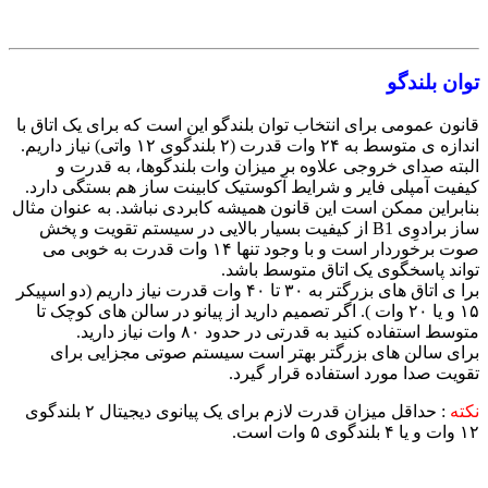
توان بلندگو
قانون عمومی برای انتخاب توان بلندگو این است که برای یک اتاق با
اندازه ی متوسط به ۲۴ وات قدرت (‌۲ بلندگوی ۱۲ واتی)‌ نیاز داریم.
البته صدای خروجی علاوه بر میزان وات بلندگوها، به قدرت و
کیفیت آمپلی فایر و شرایط آکوستیک کابینت ساز هم بستگی دارد.
بنابراین ممکن است این قانون همیشه کابردی نباشد. به عنوان مثال
ساز برادوِی B1 از کیفیت بسیار بالایی در سیستم تقویت و پخش
صوت برخوردار است و با وجود تنها ۱۴ وات قدرت به خوبی می
تواند پاسخگوی یک اتاق متوسط باشد.
برا ی اتاق های بزرگتر به ۳۰ تا ۴۰ وات قدرت نیاز داریم (دو اسپیکر
۱۵ و یا ۲۰ وات )‌. اگر تصمیم دارید از پیانو در سالن های کوچک تا
متوسط استفاده کنید به قدرتی در حدود ۸۰ وات نیاز دارید.
برای سالن های بزرگتر بهتر است سیستم صوتی مجزایی برای
تقویت صدا مورد استفاده قرار گیرد.
نکته
:‌ حداقل میزان قدرت لازم برای یک پیانوی دیجیتال ۲ بلندگوی
۱۲ وات و یا ۴ بلندگوی ۵ وات است.