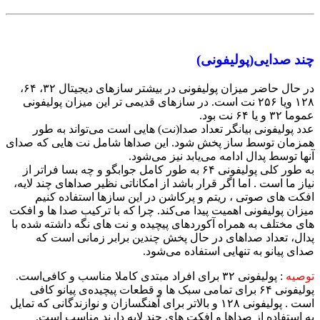
چند صدایی(پولیفونی)
در حال حاضر میزان پولیفونی در بیشتر سازهای دیجیتال ۳۲، ۶۴،
۱۲۸ ویا ۲۵۶ نت است. در سازهای قدیمی تر این میزان پولیفونی
عموما ۳۲ و یا ۶۴ نت بود.
عدد پولیفونی بیانگر تعداد صدا(نت) هایی است می‌تواند به طور
همزمان توسط ساز پخش شود. این صدا‌ها شامل نت هایی که صدای
آنها توسط پدال ادامه می‌یابد نیز می‌شود.
به طور کلی پولیفونی ۶۴ به طور کامل جوابگو و چه بسا فراتر از
نیاز ما است . اما اگر قرار باشد از امکاناتی نظیر صداهای چند لایه،
افکت های صوتی ، ریتم و پرکاشن در این سازها استفاده کنیم
میزان پولیفونی اهمیت پیدا می‌کند. چرا که با ترکیب صدا ها و افکت
های مختلف به همراه آکوردهای پیچیده و نت های نگه داشته شده با
پدال، تعداد صداهای در حال پخش چندین برابر زمانی است که
صدای پیانو به تنهایی استفاده می‌شود.
توصیه
:‌ پولیفونی ۳۲ برای افراد مبتدی کاملا مناسب و کافی‌است.
پولیفونی ۶۴ برای تمامی سبک ها و قطعات پیچیده‌ی پیانو کافی
است . پولیفونی ۱۲۸ و بالاتر برای آهنگسازان و نوازندگانی که تمایل
به استفاده از صداها و افکت های چند لایه دارند مناسب است.