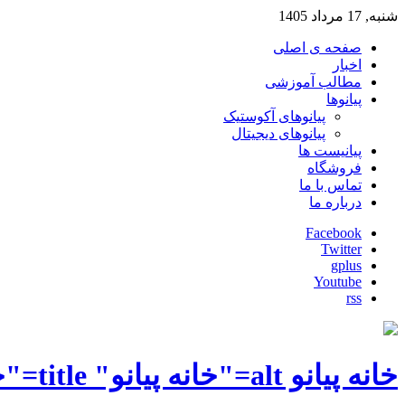
شنبه, 17 مرداد 1405
صفحه ی اصلی
اخبار
مطالب آموزشی
پیانوها
پیانوهای آکوستیک
پیانوهای دیجیتال
پیانیست ها
فروشگاه
تماس با ما
درباره ما
Facebook
Twitter
gplus
Youtube
rss
خانه پیانو alt="خانه پیانو" title="خانه پیانو"