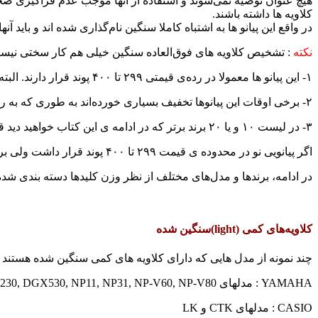
هیچ عنوان توصیه نمی‌شوند و استفاده از آنها موجب عدم فراگیری صحیح
کلاویه ها داشته باشند.
در واقع این پیانو ها به اشتباه کاملا سنگین نام‌گذاری شده ‌اند و باید 
نکته
:‌ تشخیص کلاویه های فوق‌العاده سنگین خیلی هم کار سختی نیست
۱- این پیانو ها معمولا در رده‌ی قیمتی ۲۹۹ تا ۴۰۰ پوند قرار دارند. البته برخی اوقات دیده ام که ‌با قیمت های بالاتری نیز به فروش می‌رسند.
۲- برخی اوقات این پیانوها تخفیف بسیاری خورده‌اند به طوری که به راحتی می توان نسبت به قیمت کاذب آنها شک کرد.
۳- در لیست ۱۰ و یا ۲۰ برند برتر که در ادامه ‌ی این کتاب خواهید دید قرار نگرفته‌اند.
اگر پیانویی نو در محدوده ی قیمت ۲۹۹ تا ۴۰۰ پوند قرار داشت ولی برند آن در لیست ۱۰ برند برتر پایین تر از ۵۰۰ پوند نبود بهتر است در خرید آن تجدید نظرکنید.
در ادامه، برندها و مدل‌های مختلف از نظر وزن کلیدها دسته بندی شده اند. برای این کار من به مدت ۶ ماه تمامی مدل ها ر
کلاویه‌های کمی (light)سنگین شده
چند نمونه از مدل هایی که دارای کلاویه های کمی سنگین شده هستند :
YAMAHA : مدلهای PSR, EZ, YPT, DGX230, DGX530, NP11, NP31, NP-V60, NP-V80
CASIO :‌ مدلهای CTK و LK