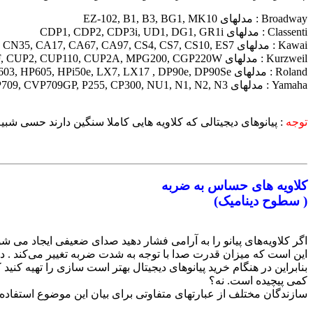
Broadway : مدلهای EZ-102, B1, B3, BG1, MK10
Classenti : مدلهای CDP1, CDP2, CDP3i, UD1, DG1, GR1i
Kawai : مدلهای CN25, CN35, CA17, CA67, CA97, CS4, CS7, CS10, ES7
Kurzweil : مدلهای M210, M1, M3W, MPS10, MPS20, MP10F, MP15,MP20F, CUP2, CUP110, CUP2A, MPG200, CGP220W
Roland : مدلهای RP401R, F140R, RD800, F20, FP50, FP80, HP504, HP603, HP605, HPi50e, LX7, LX17 , DP90e, DP90Se
Yamaha : مدلهای YDP-S52, YDP162, YDP181, CLP525, CLP535, CLP545, CLP575, CLP585, CLP565GP, CVP701, CVP705, CVP709, CVP709GP, P255, CP300, NU1, N1, N2, N3
توجه
:‌ پیانوهای دیجیتالی که کلاویه هایی کاملا سنگین دارند حسی شبی
کلاویه های حساس به ضربه
(‌ سطوح دینامیک)
اگر کلاویه‌های پیانو را به آرامی فشار ‌دهید صدای ضعیفی ایجاد می
این است که میزان قدرت صدا با توجه به شدت ضربه تغییر می‌کند . در
بنابراین در هنگام خرید پیانوهای دیجیتال بهتر است سازی را تهیه ک
کمی پیچیده است. نه؟
سازندگان مختلف از عبارتهای متفاوتی برای بیان این موضوع استفاده م