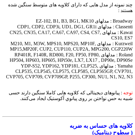
چند نمونه از مدل هایی که دارای کلاویه های متوسط سنگین شده
هستند :
Broadway : مدلهای EZ-102, B1, B3, BG1, MK10
Classenti : مدلهای CDP1, CDP2, CDP3i, UD1, DG1, GR1i
Kawai : مدلهای CN25, CN35, CA17, CA67, CA97, CS4, CS7,
CS10, ES7
Kurzweil : مدلهای M210, M1, M3W, MPS10, MPS20, MP10F,
MP15,MP20F, CUP2, CUP110, CUP2A, MPG200, CGP220W
Roland : مدلهای RP401R, F140R, RD800, F20, FP50, FP80,
HP504, HP603, HP605, HPi50e, LX7, LX17 , DP90e, DP90Se
Yamaha : مدلهای YDP-S52, YDP162, YDP181, CLP525,
CLP535, CLP545, CLP575, CLP585, CLP565GP, CVP701,
CVP705, CVP709, CVP709GP, P255, CP300, NU1, N1, N2, N3
توجه
:‌ پیانوهای دیجیتالی که کلاویه هایی کاملا سنگین دارند حسی
شبیه به حس نواختن بر روی پیانوي آکوستیک ایجاد می‌کنند.
کلاویه های حساس به ضربه
(‌ سطوح دینامیک)