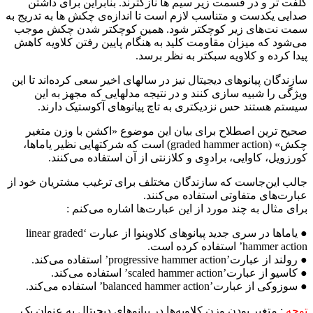
کلفت تر و در قسمت زیر سیم ها نازکترند. بنابراین برای داشتن
صدایی یکدست و متناسب لازم است تا اندازه‌ی چکش ها به تدریج به
سمت نت‌های زیر کوچکتر شود. همین کوچکتر شدن چکش موجب
می‌شود که میزان مقاومت کلید به هنگام پایین رفتن کلاویه کاهش
پیدا کرده و کلاویه سبکتر به نظر برسد.
سازندگان پیانوهای دیجیتال نیز در سالهای اخیر سعی کرده‌اند تا این
ویژگی را شبیه سازی کنند و در نتیجه مدلهایی که مجهز به این
سیستم هستند حس نزدیکتری به تاچ پیانوهای آکوستیک دارند.
صحیح ترین اصطلاح برای بیان این موضوع «اکشن با وزن متغیر
چکش» (graded hammer action)‌ است که شرکتهایی نظیر یاماها،
کورزویل، کاوایی، برادوِی و کلازنتی از آن استفاده می‌کنند.
جالب این‌جاست که سازندگان مختلف برای ترغیب مشتریان خود از
عبارت‌های متفاوتی استفاده می‌کنند.
برای مثال به چند مورد از این عبارت‌ها اشاره می‌کنم :
● یاماها در سری جدید پیانوهای کلاوینوا از عبارت ‘linear graded
hammer action’ استفاده کرده است.
● رولند از عبارت’progressive hammer action’ استفاده می‌کند.
● کاسیو از عبارت’scaled hammer action’ استفاده می‌کند.
● سوزوکی از عبارت’balanced hammer action’ استفاده می‌کند.
توجه
:‌ متغیر بودن وزن کلاویه‌ها در پیانوهای دیجیتال به عنوان یک