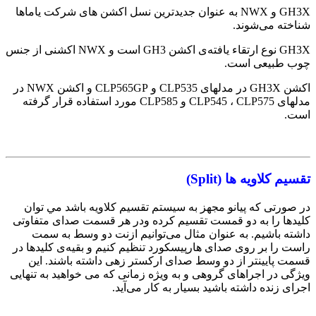
GH3X و NWX به عنوان جدیدترین نسل اکشن های شرکت یاماها
شناخته می‌شوند.
GH3X نوع ارتقاء یافته‌ی اکشن GH3 است و NWX اکشنی از جنس
چوب طبیعی است.
اکشن GH3X در مدلهای CLP535 و CLP565GP و اکشن NWX در
مدلهای CLP545 ، CLP575 و CLP585 مورد استفاده‌ قرار گرفته
است.
تقسیم کلاویه ها (Split)
در صورتی که پیانو مجهز به سیستم تقسیم کلاویه‌ باشد مي توان
کلیدها را به دو قمست تقسیم کرده ودر هر قسمت صدای متفاوتی
داشته باشیم. به عنوان مثال می‌توانیم ازنت دو وسط به سمت
راست را بر روی صدای هارپیسکورد تنظیم کنیم و بقیه‌ی کلیدها در
قسمت پایینتر از دو وسط صدای ارکستر زهی داشته باشند. این
ویژگی در اجراهای گروهی و به ویژه زمانی که می خواهید به تنهایی
اجرای زنده داشته باشید بسیار به کار می‌آید.