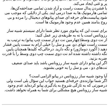
پر و غنی ایجاد می‌کند.
با فشردن پدال سمت راست و آزاد شدن تمامی صداخفه‌کن‌ها،
تمامی هارمونیک ها به صدا درمی آیند. یکی از دلایلی که موجب می
شود پیانیست‌های حرفه ای صدای پیانوهای دیجیتال را مرده و بی
روح بنامند همین عدم وجود هارمونیک ها است.
برای تست این که پیانوی مورد نظر شما دارای سیستم شبیه ساز
رزونانس است یا نه به طریقه‌ی زیر عمل کنید:
از نت دوی وسط(‌چهارمین نت دو از سمت چپ پیانو) به ترتیب به
سمت راست نتهای دو، می و سل را خیلی آرام به سمت پایین فشار
دهید ( آکورد دوماژور) و نگه دارید. درحالی‌که کلیدها همچنان پایین
نگه داشته داشته شده اند نت دوی سمت چپ دوی وسط را با قدرت
ضربه بزنید.
اگر این پیانو دارای شبیه ساز رزونانس باشد باید صدای ضعیف
نت‌های دو ، می و سل را به خوبی بشنوید.
آیا وجود شبیه ساز رزونانس در پیانو الزامی است؟
اگر شما نوازنده‌ی حرفه‌ای هستید جواب این سؤال بلی است ولی
درصورتی که به تازگی شروع به یادگیری پیانو کرده‌اید عدم وجود
شبیه ساز رزونانس هیچ مشکلی برای شما به همراه نخواهد داشت.