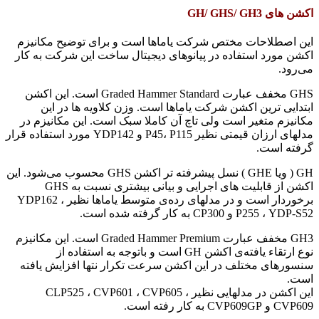
اکشن های GH/ GHS/ GH3
این اصطلاحات مختص شرکت یاماها است و برای توضیح مکانیزم
اکشن مورد استفاده در پیانوهای دیجیتال ساخت این شرکت به کار‌
می‌رود.
GHS مخفف عبارت Graded Hammer Standard است. این اکشن
ابتدایی ترین اکشن شرکت یاماها است. وزن کلاویه ها در این
مکانیزم متغیر است ولی تاچ آن کاملا سبک است. این مکانیزم در
مدلهای ارزان قیمتی نظیر P45، P115 و YDP142 مورد استفاده قرار
گرفته است.
GH ( ویا GHE )‌ نسل پیشرفته تر اکشن GHS محسوب می‌شود. این
اکشن از قابلیت های اجرایی و بیانی بیشتری نسبت به GHS
برخوردار است و در مدلهای رده‌ی متوسط یاماها نظیر YDP162 ،
P255 ، YDP-S52 و CP300 به کار گرفته شده است.
GH3 مخفف عبارت Graded Hammer Premium است. این مکانیزم
نوع ارتقاء یافته‌ی اکشن GH است و باتوجه به استفاده از
سنسورهای مختلف در این اکشن سرعت تکرار نتها افزایش یافته
است.
این اکشن در مدلهایی نظیر CLP525 ، CVP601 ، CVP605 ،
CVP609 و CVP609GP به کار رفته است.