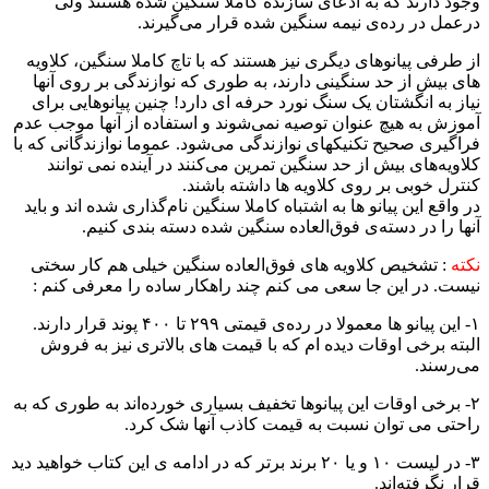
وجود دارند که به ادعای سازنده کاملا سنگین شده هستند ولی
درعمل در رده‌ی نیمه سنگین شده قرار می‌گیرند.
از طرفی پیانوهای دیگری نیز هستند که با تاچ کاملا سنگین، کلاویه
های بیش از حد سنگینی دارند، به طوری که نوازندگی بر روی آنها
نیاز به انگشتان یک سنگ نورد حرفه ای دارد! چنین پیانوهایی برای
آموزش به هیچ عنوان توصیه نمی‌شوند و استفاده از آنها موجب عدم
فراگیری صحیح تکنیکهای نوازندگی می‌شود. عموما نوازندگانی که با
کلاویه‌های بیش از حد سنگین تمرین می‌کنند در آینده نمی توانند
کنترل خوبی بر روی کلاویه ها داشته باشند.
در واقع این پیانو ها به اشتباه کاملا سنگین نام‌گذاری شده ‌اند و باید
آنها را در دسته‌ی فوق‌العاده سنگین شده دسته بندی کنیم.
نکته
:‌ تشخیص کلاویه های فوق‌العاده سنگین خیلی هم کار سختی
نیست. در این جا سعی می کنم چند راهکار ساده را معرفی کنم :
۱- این پیانو ها معمولا در رده‌ی قیمتی ۲۹۹ تا ۴۰۰ پوند قرار دارند.
البته برخی اوقات دیده ام که ‌با قیمت های بالاتری نیز به فروش
می‌رسند.
۲- برخی اوقات این پیانوها تخفیف بسیاری خورده‌اند به طوری که به
راحتی می توان نسبت به قیمت کاذب آنها شک کرد.
۳- در لیست ۱۰ و یا ۲۰ برند برتر که در ادامه ‌ی این کتاب خواهید دید
قرار نگرفته‌اند.