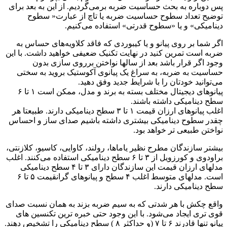
پس دوباره به بحث حساسیت ضربه برمی‌گردیم. از این به بعد برای
توضیح تعداد سطوح حساسیت ضربه یا تاچ از عبارت« سطوح
دینامیکی» و یا «سطوح قدرتی» استفاده می‌کنیم.
اگر شما بر روی پیانو و یا کیبوردی که فاقد کلاویه‌های حساس به
ضربه است تمرین کنید در نهایت تکنیک ضعیفی خواهید داشت. با این
وجود اگر قرار باشد بعد از سالها نواختن برروی سازی بدون
حساسیت به ضربه، به سراغ یک پیانوی آکوستیک بروید به سختی
می‌توانید خودتان را با شرایط جدید وفق دهید.
پیانوهای دیجیتال مختلف بسته به برند و مدل، ممکن است ۱ تا ۶
سطح دینامیکی داشته باشند.
اغلب پیانوهای ارزان قیمت ۱ تا ۳ سطح دینامیکی دارند. طبیعتا هر
چقدر سطوح دینامیکی بیشتری داشته باشیم صدای ساز و احساس
نواختن طبیعی تر خواهد بود.
بیشتر سازندگان مطرح نظیر یاماها، رولند، کاوایی، کاسیو، کلازنتی،‌
براودوی و کورزویل از ۳ تا ۶ سطح دینامیکی استفاده می‌کنند. اغلب
مدلهای ارزان قیمت این سازندگان دارای ۳ تا ۴ سطح دینامیکی
است. مدلهای متوسط اغلب ۴ سطح و پیانوهای گرانقیمت ۵ تا ۶
سطح دینامیکی دارند.
واقع چکش با هر شدتی که به سیم ضربه بزند به همان نسبت صدای
قوی تری ایجاد می‌شود. با این وجود حتی خبره ترین تکنسین های
پیانو تنها قادرند ۶ تا ۷ (و حداکثر ۸ ) سطح دینامیکی را تشخیص دهند.