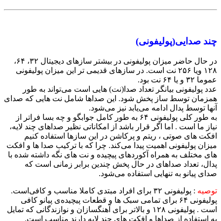
چند صدایی(پولیفونی)
در حال حاضر میزان پولیفونی در بیشتر سازهای دیجیتال ۳۲، ۶۴،
۱۲۸ ویا ۲۵۶ نت است. در سازهای قدیمی تر این میزان پولیفونی
عموما ۳۲ و یا ۶۴ نت بود.
عدد پولیفونی بیانگر تعداد صدا(نت) هایی است می‌تواند به طور
همزمان توسط ساز پخش شود. این صدا‌ها شامل نت هایی که صدای
آنها توسط پدال ادامه می‌یابد نیز می‌شود.
به طور کلی پولیفونی ۶۴ به طور کامل جوابگو و چه بسا فراتر از
نیاز ما است . اما اگر قرار باشد از امکاناتی نظیر صداهای چند لایه،
افکت های صوتی ، ریتم و پرکاشن در این سازها استفاده کنیم
میزان پولیفونی اهمیت پیدا می‌کند. چرا که با ترکیب صدا ها و افکت
های مختلف به همراه آکوردهای پیچیده و نت های نگه داشته شده با
پدال، تعداد صداهای در حال پخش چندین برابر زمانی است که
صدای پیانو به تنهایی استفاده می‌شود.
توصیه
:‌ پولیفونی ۳۲ برای افراد مبتدی کاملا مناسب و کافی‌است.
پولیفونی ۶۴ برای تمامی سبک ها و قطعات پیچیده‌ی پیانو کافی
است . پولیفونی ۱۲۸ و بالاتر برای آهنگسازان و نوازندگانی که تمایل
به استفاده از صداها و افکت های چند لایه دارند مناسب است.