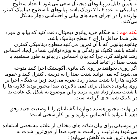
به همین دلیل در پیانوهای دیجیتال سعی می‌شود تا تعداد سطوح
دینامیکی به عدد ۶ تا ۷ نزدیک باشد. پیانوهای با سطوح دینامیک کمتر،
نوازنده را در اجرای جنبه های بیانی و احساسی دچار مشکل
می‌کنند.
نکته مهم
:‌ به هنگام خرید پیانوی دیجیتال دقت کنید که پیانو ی مورد
نظر شما حداقل دارای ۴ سطح دینامیک باشد.
چنانچه پیانویی که با آن تمرین می‌کنید سطوح دینامیکی کمتری
داشته باشد، تکنیک نوازندگی و به ویژه توانایی شما در ایجاد احساس
رشد نخواهد کرد. چرا که بیان احساس در پیانو به طور مستقیم با
شدت صدا در اتباط است.
اگر روزی بخواهید بر روی یک پیانوی آکوستیک اجرا کنید متوجه
می‌شوید که نمی توانید شدت صدا را به درستی کنترل کنید و عموما
کلاویه ها را با شدت بسیار زیاد ضربه می‌زنید. زیرا به هنگام اجرا بر
روی پیانوی دیجیتال برای کمی بالابردن صدا مجبور بودید کلاویه ها را
با شدت بسیار زیاد ضربه بزنید و این موضوع به شکل یک عادت بد
در تکنیک شما جای گرفته است.
در نهایت مجبور هستید دوباره انگشتانتان را با وضعیت جدید وفق
دهید تا بتوانید با احساس بنوازید و این کار سختی است!
در موسیقی برای بیان شدّت های مختلف از علائم مشخصی استفاده
می‌شود( به ترتیب از راست به چپ صدا از قوی‌ترین شدت به
ضعیف ترین شدت کاهش می‌یابد) :