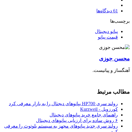
61
دیدگاه‌ها
برچسب‌ها
پیانو دیجیتال
قيمت پیانو
محسن جوزی
آهنگساز و پیانیست.
مطالب مرتبط
رولند سری HP700 یپانوهای دیجتال را به بازار معرفی کرد
کورزویل - Kurzweil
راهنمای جامع خرید پیانوهای دیجیتال
۶ روش ساده برای ارزیابی پیانوهای دیجیتال
رولند سری جدید پیانوهای مجهز به سیستم بلوتوث را معرفی
کرد