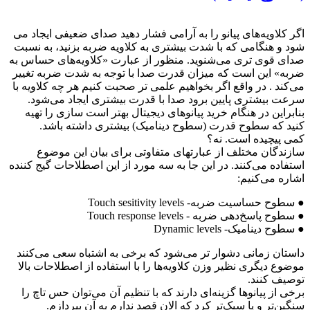
اگر کلاویه‌های پیانو را به آرامی فشار ‌دهید صدای ضعیفی ایجاد می
شود و هنگامی که با شدت بیشتری به کلاویه ضربه بزنید، به نسبت
صدای قوی تری می‌شنوید. منظور از عبارت «کلاویه‌های حساس به
ضربه»‌ این است که میزان قدرت صدا با توجه به شدت ضربه تغییر
می‌کند . در واقع اگر بخواهیم علمی تر صحبت کنیم هر چه کلاویه با
سرعت بیشتری پایین برود صدا با قدرت بیشتری ایجاد می‌شود.
بنابراین در هنگام خرید پیانوهای دیجیتال بهتر است سازی را تهیه
کنید که سطوح قدرت (سطوح دینامیک) بیشتری داشته باشد.
کمی پیچیده است. نه؟
سازندگان مختلف از عبارتهای متفاوتی برای بیان این موضوع
استفاده می‌کنند. در این جا به سه مورد از این اصطلاحات گیج کننده
اشاره می‌کنیم:
● سطوح حساسیت ضربه- Touch sesitivity levels
● سطوح پاسخ‌دهی ضربه - Touch response levels
● سطوح دینامیک- Dynamic levels
داستان زمانی دشوار تر می‌شود که برخی به اشتباه سعی می‌کنند
موضوع دیگری نظیر وزن کلاویه‌ها را با استفاده از اصطلاحات بالا
توصیف کنند.
برخی از پیانوها گزینه‌ای دارند که با تنظیم آن می‌توان حس تاچ را
سنگین‌تر و یا سبک‌تر کرد که الان قصد ندارم به ‌آن بپردازم.