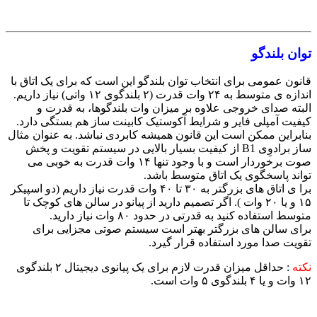
توان بلندگو
قانون عمومی برای انتخاب توان بلندگو این است که برای یک اتاق با
اندازه ی متوسط به ۲۴ وات قدرت (‌۲ بلندگوی ۱۲ واتی)‌ نیاز داریم.
البته صدای خروجی علاوه بر میزان وات بلندگوها، به قدرت و
کیفیت آمپلی فایر و شرایط آکوستیک کابینت ساز هم بستگی دارد.
بنابراین ممکن است این قانون همیشه کابردی نباشد. به عنوان مثال
ساز برادوِی B1 از کیفیت بسیار بالایی در سیستم تقویت و پخش
صوت برخوردار است و با وجود تنها ۱۴ وات قدرت به خوبی می
تواند پاسخگوی یک اتاق متوسط باشد.
برا ی اتاق های بزرگتر به ۳۰ تا ۴۰ وات قدرت نیاز داریم (دو اسپیکر
۱۵ و یا ۲۰ وات )‌. اگر تصمیم دارید از پیانو در سالن های کوچک تا
متوسط استفاده کنید به قدرتی در حدود ۸۰ وات نیاز دارید.
برای سالن های بزرگتر بهتر است سیستم صوتی مجزایی برای
تقویت صدا مورد استفاده قرار گیرد.
نکته
:‌ حداقل میزان قدرت لازم برای یک پیانوی دیجیتال ۲ بلندگوی
۱۲ وات و یا ۴ بلندگوی ۵ وات است.