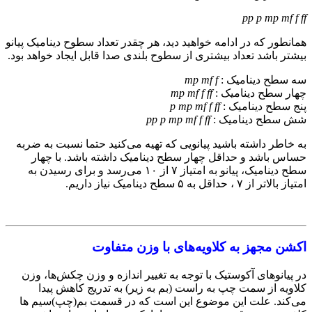
pp p mp mf f ff
همانطور که در ادامه خواهید دید، هر چقدر تعداد سطوح دینامیک پیانو
بیشتر باشد تعداد بیشتری از سطوح بلندی صدا قابل ایجاد خواهد بود.
سه سطح دینامیک :‌
mp mf f
چهار سطح دینامیک :‌
mp mf f ff
پنج سطح دینامیک :‌
p mp mf f ff
شش سطح دینامیک :‌
pp p mp mf f ff
به خاطر داشته باشید پیانویی که تهیه می‌کنید حتما نسبت به ضربه
حساس باشد و حداقل چهار سطح دینامیک داشته باشد. با چهار
سطح دینامیک، پیانو به امتیاز ۷ از ۱۰ می‌رسد و برای رسیدن به
امتیاز بالاتر از ۷ ، حداقل به ۵ سطح دینامیک نیاز داریم.
اکشن مجهز به کلاویه‌های با وزن متفاوت
در پیانوهای آکوستیک با توجه به تغییر اندازه و وزن چکش‌ها، وزن
کلاویه از سمت چپ به راست (‌بم به زیر)‌ به تدریج کاهش پیدا
می‌کند. علت این موضوع این است که در قسمت بم(چپ)‌سیم ها