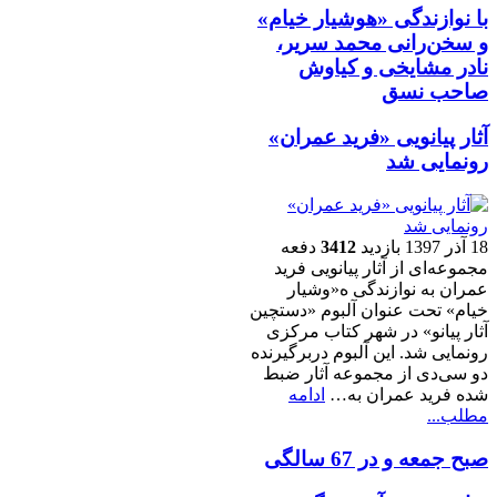
با نوازندگی «هوشیار خیام»
و سخن‌رانی محمد سریر،
نادر مشایخی و کیاوش
صاحب نسق
آثار پیانویی «فرید عمران»
رونمایی شد
18 آذر 1397
بازدید
3412
دفعه
مجموعه‌ای از آثار پیانویی فرید
عمران به نوازندگی ه«وشیار
خیام» تحت عنوان آلبوم «دستچین
آثار پیانو» در شهر کتاب مرکزی
رونمایی شد. این آلبوم دربرگیرنده
دو سی‌دی از مجموعه آثار ضبط
شده فرید عمران به…
ادامه
مطلب...
صبح جمعه و در 67 سالگی