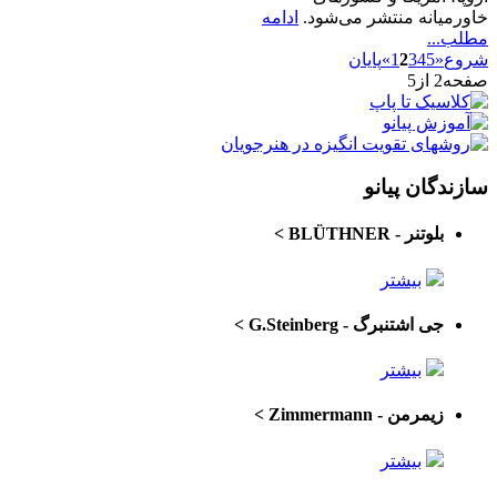
خاورمیانه منتشر می‌شود.
ادامه
مطلب...
شروع
«
5
4
3
2
1
»
پایان
صفحه2 از5
سازندگان پیانو
بلوتنر - BLÜTHNER
>
بیشتر
جی اشتنبرگ - G.Steinberg
>
بیشتر
زیمرمن - Zimmermann
>
بیشتر