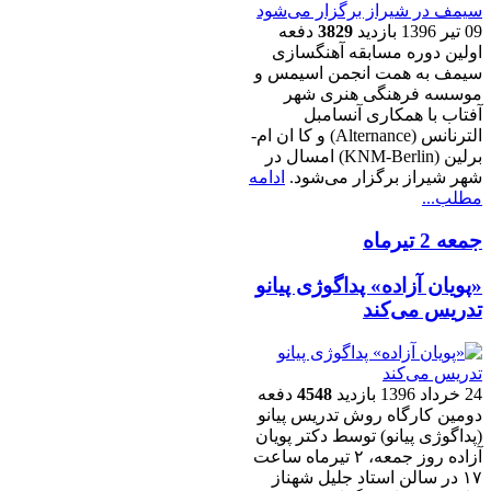
09 تیر 1396
بازدید
3829
دفعه
اولین دوره مسابقه آهنگسازی
سیمف به همت انجمن اسیمس و
موسسه فرهنگى هنرى شهر
آفتاب با همکارى آنسامبل
الترنانس (Alternance) و کا ان ام-
برلین (KNM-Berlin) امسال در
شهر شیراز برگزار می‌شود.
ادامه
مطلب...
جمعه 2 تیرماه
«پویان آزاده» پداگوژی پیانو
تدریس می‌کند
24 خرداد 1396
بازدید
4548
دفعه
دومین کارگاه روش تدریس پیانو
(پداگوژی پیانو) توسط دکتر پویان
آزاده روز جمعه، ۲ تیرماه ساعت
۱۷ در سالن استاد جلیل شهناز