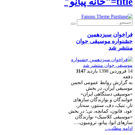
title="خانه پیانو"
فراخوان سیزدهمین
جشنواره موسیقی جوان
منتشر شد
14 فروردين 1398
بازدید
3147
دفعه
به گزارش روابط عمومی انجمن
موسیقی ایران، در بخش
«موسیقی دستگاهی ایران»
خوانندگان و نوازندگان سازهای
تار، تنبک، دف، سنتور، سه‌تار،
عود، قانون، کمانچه، نی؛ در بخش
«موسیقی کلاسیک» نوازندگان
سازهای ابوا، پیانو، ترومبون،…
ادامه مطلب...