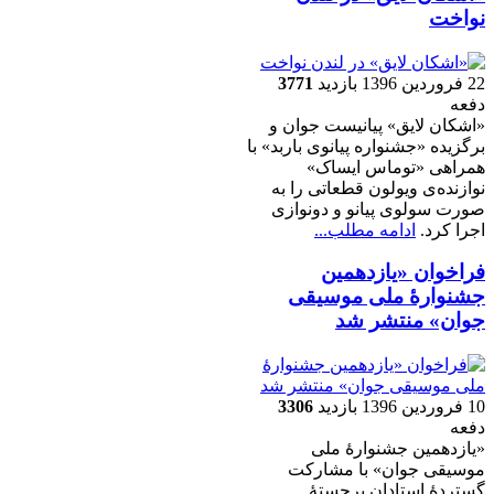
نواخت
22 فروردين 1396
بازدید
3771
دفعه
«اشکان لایق» پیانیست جوان و
برگزیده «جشنواره پیانوی باربد» با
همراهی «توماس ایساک»
نوازنده‌ی ویولون قطعاتی را به
صورت سولوی پیانو و دونوازی
اجرا کرد.
ادامه مطلب...
فراخوان «یازدهمین
جشنوارۀ ملی موسیقی
جوان» منتشر شد
10 فروردين 1396
بازدید
3306
دفعه
«یازدهمین جشنوارۀ ملی
موسیقی جوان» با مشارکت
گستردۀ استادان برجستۀ