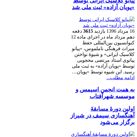
پیانو کلاسیک ایرانی توسط
«پویان آزاده» ثبت ملی شد
16 مرداد 1396
بازدید
3615
دفعه
دهم مرداد ماه در اجرای ماده 12
کنوانسیون بین‌المللی حفظ
میراث فرهنگی ناملموس، «پیانو
کلاسیک ایرانی» و شیوۀ نواختن
پیانوی استاد مرتضی محجوبی
توسط «پویان آزاده» به ثبت ملی
رسید. این شیوه توسط «پویان…
ادامه مطلب...
به همت انجمن اسیمس و
موسسه شهرآفتاب
اولین دورهٔ مسابقهٔ
آهنگسازی سیمف در شیراز
برگزار می‌شود