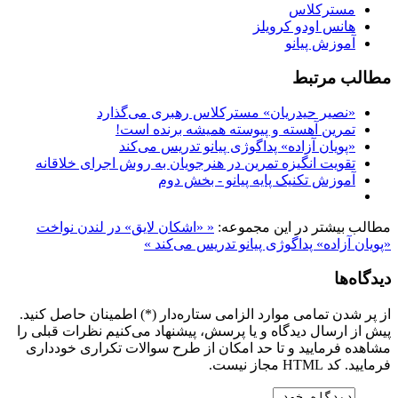
مسترکلاس
هانس اودو کرویلز
آموزش پیانو
مطالب مرتبط
«نصیر حیدریان» مسترکلاس رهبری می‌گذارد
تمرین آهسته و پیوسته همیشه برنده است!
«پویان آزاده» پداگوژی پیانو تدریس می‌کند
تقویت انگيزه تمرین در هنرجویان به روش اجرای خلاقانه
آموزش تکنیک پايه پيانو - بخش دوم
مطالب بیشتر در این مجموعه:
« «اشکان لایق» در لندن نواخت
«پویان آزاده» پداگوژی پیانو تدریس می‌کند »
دیدگاه‌ها
از پر شدن تمامی موارد الزامی ستاره‌دار (*) اطمینان حاصل کنید.
پیش از ارسال دیدگاه و یا پرسش، پیشنهاد می‌کنیم نظرات قبلی را
مشاهده فرمایید و تا حد امکان از طرح سوالات تکراری خودداری
فرمایید. کد HTML مجاز نیست.