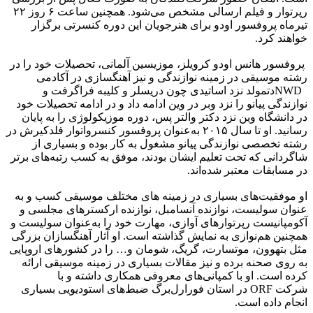
رپرتوار و فیلم ارسالی مشخص می‌شود. همچنین ساعت ۶ روز ۲۲
تیرماه پروفسور اودو برای هنرجویان این دوره کنسرتی برگزار
خواهند کرد.
پروفسور هانس اودو کرویلز، موزیسین آلمانی، تحصیلات خود را در
رشته موسیقی در زمینه نوازندگی و نیز آهنگسازی در آکادمی
NWD
دتمولد نزد اساتیدی چون دریسلر و کلیبه فراگرفت و
نوازندگی پیانو را نزد وبر در وین ادامه داد و در ادامه تحصیلات خود
در دانشگاه وین نزد دکتر والتر پس، دوره موزیکولوژی را به پایان
رسانید. او تا سال ۲۰۱۵ به‌عنوان پروفسور کنسرواتوار فلدکیرش در
رشته تخصصی نوازندگی پیانو مشغول به کار بوده و بسیاری از
شاگردانی که تحت تعلیم ایشان بودند، موفق به کسب رتبه‌های برتر
در مسابقات معتبر شده‌اند.
او موفقیت‌های بسیاری در زمینه های مختلف موسیقی کسب و به
عنوان سولیست، نوازنده آنسامبل، نوازنده ارکسترهای مجلسی و
آکومپانیست رپرتوارهای آوازی، مهارت خود را به‌عنوان سولیست و
همچنین هم‌نوازی به نمایش گذاشته است. او آثار آهنگسازان بزرگی
مثل بتهوون، موتسارت، گریگ، شومان و… را در کشورهای اروپایی
به روی صحنه برده و نیز مقالات بسیاری در زمینه موسیقی ارائه
کرده است. او با کمپانی‌های معروفی همکاری داشته و با
شرکت
ORF
در استان فورارل‌برگ ضبط‌های استودیویی بسیاری
انجام داده است
.