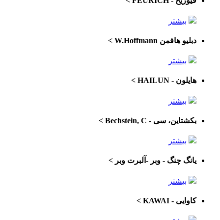
فیوریخ - FEURICH
>
بیشتر
دبلیو هافمن W.Hoffmann
>
بیشتر
هایلون - HAILUN
>
بیشتر
بکشتاین، سی - Bechstein, C
>
بیشتر
یانگ چنگ - وبر -آلبرت وبر
>
بیشتر
کاوایی - KAWAI
>