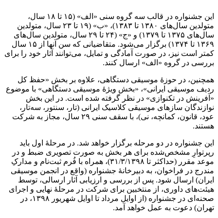
این جشنواره در قالب سه گروه سنی «الف» (۱۵ تا ۱۸ سال،
متولدین سال‌های ۱۳۸۰ تا ۱۳۸۳)، «ب» (۱۹ تا ۲۳ سال، متولدین
سال‌های ۱۳۷۵ تا ۱۳۷۹) و «ج» (۲۴ تا ۲۹ سال، متولدین سال‌های
۱۳۶۹ تا ۱۳۷۴) برگزار می‌شود. متقاضیانی که سن آنها از ۱۵ سال
کمتر است نیز، در صورت آمادگی و تمایل، می‌توانند آثار خود را برای
بررسی در گروه «الف» ارسال کنند.
همچنین، در حوزۀ موسیقی دستگاهی، علاوه بر بخش «حفظ کل
ردیف موسیقی ایرانی»، «بخش ویژۀ موسیقی دستگاهی» با موضوع
«آفرینش در تکنوازی» در نظر گرفته شده است. در این بخش
نوازندگان سازهای موسیقی کلاسیک ایرانی (تار، سنتور، سه‌تار،
عود، قانون، کمانچه، نی)، با سقف سنی ۲۹ سال، مجاز به شرکت
هستند.
این جشنواره در دو مرحله برگزار خواهد شد. در مرحلۀ اول باید
رپرتوارِ مشخص‌شده برای هر بخش به صورت تصویری ضبط و در
موعد مقرر (حداکثر تا ۳۱/۳/۱۳۹۸)، همراه با فُرم ثبت‌نام و مدارکِ
مندرج در فراخوان، به دبیرخانۀ جشنواره (واقع در انجمن موسیقی
ایران) ارسال شود. پس از بررسی و ارزیابی آثار ارسالی، توسط
هیئت‌های داوری، از منتخبین برای شرکت در مرحلۀ نهایی و اجرای
صحنه‌ای در جشنواره (از اوایل مرداد تا اوایل شهریور ۱۳۹۸، در
تهران) دعوت به عمل خواهد آمد.