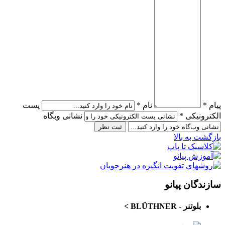
پیام *
نام *
پست
الکترونیکی *
نشانی وبگاه
بازگشت به بالا
سازندگان پیانو
بلوتنر - BLÜTHNER
>