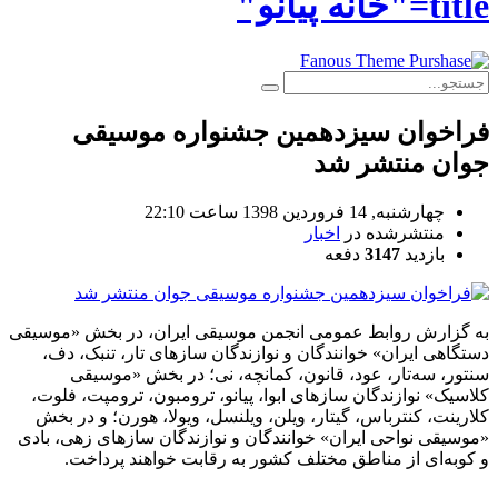
title="خانه پیانو"
فراخوان سیزدهمین جشنواره موسیقی
جوان منتشر شد
چهارشنبه, 14 فروردين 1398 ساعت 22:10
منتشرشده در
اخبار
بازدید
3147
دفعه
به گزارش روابط عمومی انجمن موسیقی ایران، در بخش «موسیقی
دستگاهی ایران» خوانندگان و نوازندگان سازهای تار، تنبک، دف،
سنتور، سه‌تار، عود، قانون، کمانچه، نی؛ در بخش «موسیقی
کلاسیک» نوازندگان سازهای ابوا، پیانو، ترومبون، ترومپت، فلوت،
کلارینت، کنترباس، گیتار، ویلن، ویلنسل، ویولا، هورن؛ و در بخش
«موسیقی نواحی ایران» خوانندگان و نوازندگان سازهای زهی، بادی
و کوبه‌ای از مناطق مختلف کشور به رقابت خواهند پرداخت.