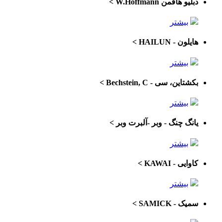
دبلیو هافمن W.Hoffmann
>
بیشتر
هایلون - HAILUN
>
بیشتر
بکشتاین، سی - Bechstein, C
>
بیشتر
یانگ چنگ - وبر -آلبرت وبر
>
بیشتر
کاوایی - KAWAI
>
بیشتر
سمیک - SAMICK
>