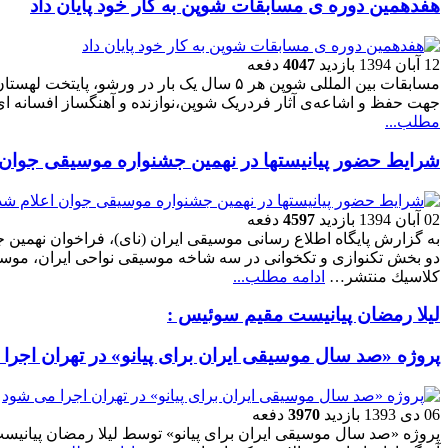
هفدهمین دوره ی مسابقات شوپن به کار خود پایان داد
12 آبان 1394
بازدید
4047
دفعه
مسابقات بین المللی شوپن هر ۵ سال یک بار در ورشو،
جهت حفظ و اشاعه‌ی آثار فردریک شوپن،‌نوازنده و آهنگساز افسانه‌ ا
مطلب...
شرايط حضور پيانيستها در نهمين جشنواره موسيقی جوان 
02 آبان 1394
بازدید
4597
دفعه
به گزارش پایگاه اطلاع رسانی موسیقی ایران (نای)، فراخوان نهمین 
دو بخش تكنوازی و تكخوانی در سه شاخه موسیقی نواحی ایران، موس
كلاسیك منتشر…
ادامه مطلب...
لیلا رمضان پیانیست مقیم سوئیس :
پروژه «صد سال موسیقى ایران براى پیانو» در تهران اجرا
06 دی 1393
بازدید
3970
دفعه
پروژه «صد سال موسیقی ایران برای پیانو» توسط لیلا رمضان پیانیست