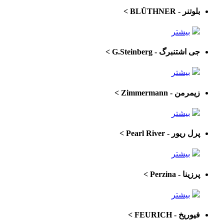
بلوتنر - BLÜTHNER
>
بیشتر
جی اشتنبرگ - G.Steinberg
>
بیشتر
زیمرمن - Zimmermann
>
بیشتر
پرل ریور - Pearl River
>
بیشتر
پرزینا - Perzina
>
بیشتر
فیوریخ - FEURICH
>