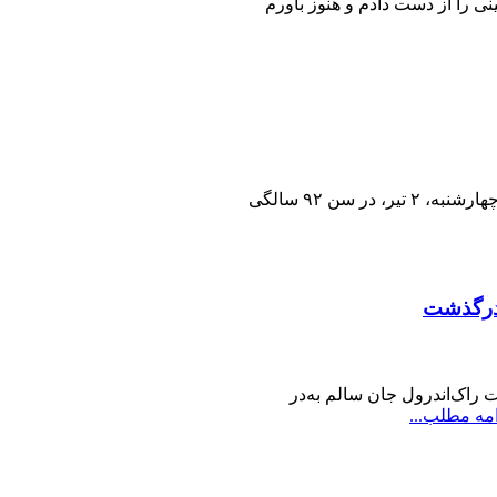
نى را از دست دادم و هنوز باورم
استاد مصطفی‌کمال پورتراب، استاد موسیقی ایران، سحرگاه امروز، چهارشنبه، ۲ تیر، در سن ۹۲ سالگی
و 70 که توانستند از خطرات راک‌اند‌رول جان سالم به‌در
امه مطلب...