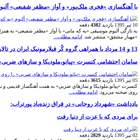
با آهنگسازی «فخری ملک‌پور» و آواز «مظفر شفیعی» آلبو
10 تیر 1395
بازدید
4382
دفعه
به تازگی آلبوم موسیقی «به که مانی» با آواز «مظفر شفیعی» به همراه
«مهیار مشفق» منتشر شد.
ادامه مطلب...
13 و 14 مرداد با همراهی گروه کُر فیلارمونیک ایران در تالار وحدت
سامان احتشامی کنسرت «پيانو،ملوديكا و سازهای ضربی» 
05 تیر 1395
بازدید
3615
دفعه
کنسرت «پيانو،ملوديكا و سازهاي ضربی» به همت آهنگساز قدیمی و نواز
روی صحنه می‌رود.
ادامه مطلب...
یادداشت «شهرداد روحانی» در فراق زنده‌یاد پورتراب:
برای مردی که با عزت از دنیا رفت
02 تیر 1395
بازدید
2829
دفعه