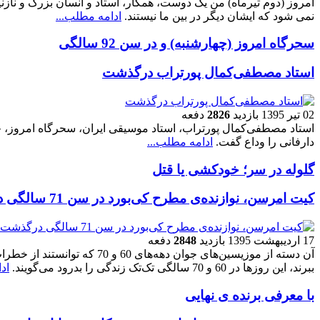
امروز (دوم تیرماه) من یک دوست، همکار، استاد و انسان بزرگ و نازنی
نمی شود که ایشان دیگر در بین ما نیستند.
ادامه مطلب...
سحرگاه امروز (چهارشنبه) و در سن 92 سالگی
استاد مصطفی‌کمال پورتراب درگذشت
02 تیر 1395
بازدید
2826
دفعه
دارفانی را وداع گفت.
ادامه مطلب...
گلوله در سر؛ خودکشی یا قتل
کیت امرسن، نوازنده‌ی مطرح کی‌بورد در سن 71 سالگی درگذشت
17 ارديبهشت 1395
بازدید
2848
دفعه
آن دسته از موزیسین‌های جوان دهه‌های 60 
ببرند، این روزها در 60 و 70 سالگی تک‌تک زندگی را بدرود می‌گویند.
اد
با معرفی برنده ی نهایی