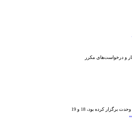
ار و درخواست‌های مکرر
ناصر چشم‌آذر که سال گذشته کنسرت «شب باران عشق» را در تالار وحدت برگزار کرده بود، 18 و 19
.