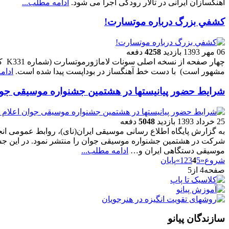
آهنگسازان ایرانی در تالار رودکی اجرا می شود.
ادامه مطلب...
كشفي بزرگ درباره موتسارت!
06 مهر 1393
بازدید
4258
دفعه
چهار 
مشهور است) با دست خط آهنگساز در بوداپست پیدا شده است.
ادام
شرايط حضور پيانيستها در هشتمين جشنواره موسيقی جوا
25 خرداد 1393
بازدید
5048
دفعه
به گزارش پايگاه اطلاع رسانی موسيقی ايران(نای)، روابط عمومی ا
شركت در هشتمين جشنواره موسيقی جوان را منتشر نمود. در اين جش
موسيقی دستگاهی ايران و…
ادامه مطلب...
شروع
«
5
4
3
2
1
»
پایان
صفحه4 از5
سازندگان پیانو