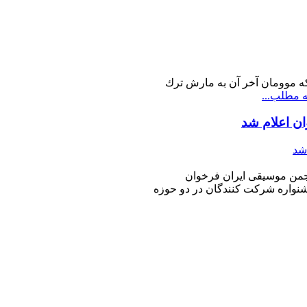
صفحه از نسخه اصلی سونات لاماژورموتسارت (شماره K331 كه موومان آخر آن به مارش ترك
ه مطلب...
ن اعلام شد
نجمن موسيقی ايران فرخوان
نواره شركت كنندگان در دو حوزه