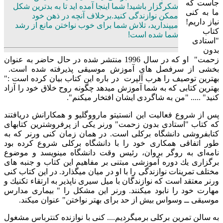
جاست كه
شكرگزار باشید! شما اینجا آمده اید تا به بدترین شكل
ما به كنی
ممكن نوازندگی كنید.برخلاف آنچه در ذهن خود
نیاز داریم!
میپندارید، تلاش شما برای خوب نواختن مانع از رشد
كتاب
شما شده است!
"‌استادی
بدون
زحمت" او كه در سال 1996 منتشر شده در حال حاضر به عنوان
بخشی از سرفصل های آموزش موسیقی پذیرفته شده است.
بهترین توصیف را هرب آلپرت در باره این كتاب بیان كرده است :‌"
بهترین كتابی كه به شما آموزش میدهد چگونه روح خلاق خود را آزاد
كنید"‌ ..... "‌من به شاگردی ایشان افتخار میكنم"‌.
پس از شروع فعالیت این انستیتو مارووگلیو و همكارانش دریافتند
كه كتاب "‌استادی بدون زحمت" ورنر یكی از پرفروشترین كتابهای
كتابفروشی دانشگاه بركلی است. در همان زمان كنی ورنر كه به
طور اتفاقی همكاری خود را با دانشگاه بركلی شروع كرده بود
نامه‌ای به روگر بروان، رئیس وقت دانشگاه مینویسد و موضوع
برگزاری یك دوره آموزشی مبتنی بر مفاهیم این كتاب و جنبه های
مختلف تمرینات نوازندگی را با او در میان میگذارد. در این كتاب كنی
ورنر معتقد است كه نوازندگان با میل سیری ناپذیر به ارتقاء تكنیك و
مهارت خود را نابود میكنند. ورنر این مشكل را " بیماری مدارس
موسیقی ــ وسواس بیش از حد برای بهتر نواختن" عنوان میكند.
به سالن تمرین بركلی بر‌میگردیم.... كنی با نوازنده كنترباس مشغول