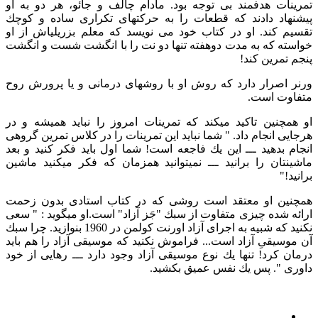
تمرینات هدفمند بی توجه بود. مادام چالف و جائو، هر دو به او
پیشنهاد دادند كه قطعات را به حركتهای تكراری ساده و كوچك
تقسیم كند. او در كتاب خود می نویسد كه معلم بزریلیاش از او
خواسته كه به مدت دوهفته تنها دو نت را با انگشت شست و انگشت
پنجم تمرین كند!
ورنر اصرار دارد كه روش او با روشهای درمانی و یا پرورش روح
متفاوت است.
او همچنین تاكید میكند كه تمرینات امروز را نباید همیشه و در
هرجایی انجام داد. ‌" شما نباید این تمرینات را در كلاس تمرین گروهی
انجام بدهید ـــ‌ این یك فاجعه است!‌ شما اول باید فكر كنید و بعد
ماشینتان را برانید ـــ نمیتوانید همزمان كه فكر میكنید ماشین
برانید!‌"
همچنین او معتقد است روشی كه در كتاب استادی بدون زحمت
ارائه شده چیزی متفاوت از سبك "جَز آزاد" است.او میگوید :‌ "‌ سعی
نكنید كه شبیه به اجرای آزاد اورنت كولمن در 1960 بنوازید. چرا سبك
آن موسیقیِ آزاد است... فراموش نكنید كه موسیقی آزاد را هم باید
درمان كرد! تنها یك نوع موسیقی آزاد وجود دارد ـــ رهایی از خود
داوری "‌. پس یك نفس عمیق بكشید.