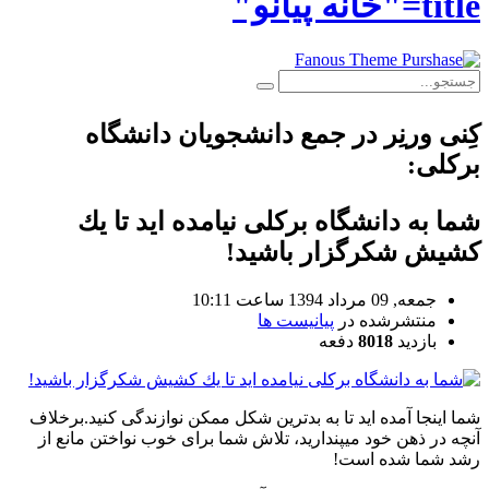
title="خانه پیانو"
كِنی ورنِر در جمع دانشجویان دانشگاه
برکلی:
شما به دانشگاه بركلی نيامده ايد تا يك
كشيش شكرگزار باشيد!
جمعه, 09 مرداد 1394 ساعت 10:11
منتشرشده در
پیانیست ها
بازدید
8018
دفعه
شما اينجا آمده ايد تا به بدترين شكل ممكن نوازندگی كنيد.برخلاف
آنچه در ذهن خود میپنداريد، تلاش شما برای خوب نواختن مانع از
رشد شما شده است!