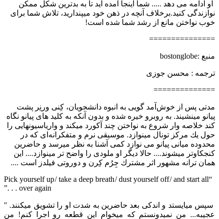
او ادامه می دهد ..... شما اینجا آمده اید تا به بدترین شكل ممكن
نوازندگی كنید.برخلاف آنچه در ذهن خود میپندارید، تلاش شما برای
خوب نواختن مانع از رشد شما شده است!
===============
منبع :bostonglobe
ترجمه :‌ محسن جوزی
==============
مدتی پس از خوش‌آمد گویی به انبوه دانشجویان، كِنی ورنِر پشت
پیانو مینشیند. به روبرو خیره شده و بدون آنكه به كلید های پیانو نگاه
كند خلاصه وار شروع به نواختن چند آكورد میكند و واریاسیونهایی را
حول یك مركز تونال مینوازد. موسیقی نرم و متفكرانه‌ای كه در
محدوده میانی پیانو می نوازد كمی آشنا به نظر میرسد و حاضرین
كنجكاوتر میشوند.... حالا دیگر او ملودی را واضح تر مینوازد.... این
همان ترانه مشهور اثر مشترك جِرُم كِرن و دوروتی فیلدز است ....
“Pick yourself up / take a deep breath / dust yourself off / and start all
over again . . .”
سپس میایستد و اندكی بعد حاضرین به شدت او را تشویق میكنند. "
عجیبه... من نمیدونستم كه میخوام این قطعه رو اجرا كنم! من