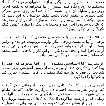
صحبت است. ساز را از او میگیرد و از دانشجویان میخواهد كه كاملا
مستقیم به روبرو نگاه كنند. سپس از آنها میخواهد كه به نقطه ای بر
روی دیوار مقابلشان خیره شوند. "‌حالا فقط بر روی تنفس تمركز
كنید. تغییری در تنفس ایجاد نكنید، فقط حواستان به این باشد كه
نفس میكشید"‌. سپس ساز را مجددا به نوازنده داده و از او میخواهد
كه یك نت ساده را اجرا كند و مجددا نتی دیگر را بنوازد. "بهش كمك
نكن!" و نتی دیگر مینوازد.
در 90 دقیقه بعد ورنر با دانشجویان متعددی كار را ادامه میدهد.
برخی از آنها پیانیست وبرخی دیگر نوازنده ترومپت،‌ خواننده و درامر
هستند. او از آنها میخواهد نفس بكشند، سپس به تدریج نتی را به
آرامی اجرا كنند و مجدا نتی دیگر.... او این كار را تا جایی ادامه میدهد
كه مطمئن شود آنها به خودآگاهی رسیده‌اند.
او میپرسد:‌‌‌"‌ آیا احساسش میكنید؟" . او از آنها میخواهد كه "فضا"‌را
پیدا كنند. پیداكردن فضا اولین مرحله از روش آموزشی ورنر است.
شناخت این فضا به نوازنده كمك میكند تا با آگاهی بیشتری تمرین كند
و تكنیكها را فرا گیرد.
ایده‌های ورنر در كتاب "استادی بدون زحمت" از زمانی شكل گرفت
كه او زیر نظر پیانیست افسانه‌ای، مارگارت چالف (كه به مادام
چالف شهرت داشت)‌ مشغول به یادگیری بود و همچنین سالها بعد
زمانی كه او فرصت شاگردی João Assis Brasil، پیانیست برزیلی را
داشت. ورنر از همان كودكی اعجوبه موسیقی بود ولی به اصول و