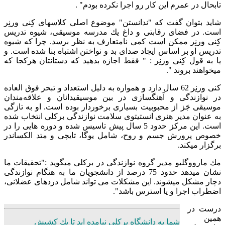
تابحال در عمرم این كار رو اجرا نكرده بودم" .
شاید بتوان گفت كه "‌ندانستن"‌ موضوع اصلی كلاسهای كِنی ورنِر
است. در فضای رقابتی و داغ یك مدرسه موسیقی، شیوه تدریس
كِنی ورنِر ممكن است كمی نامتعارف به نظر برسد. چرا كه شیوه
تدریس او بر اساس ایجاد صدای بد و نواختن اشتباه بنا شده است. و
یا به قول كِنی ورنِر :‌ " فقط اجازه بدهید كه دستانتان هركجا كه
میخواهند بروند "‌.
كنی ورنِر 62 سال دارد و همواره به دلیل استعداد و تبحر فوق العاده
در نوازندگی و آهنگسازی در بین موسیقیدانان و علاقه‌مندان
موسیقی جَز از محبوبیت بسیاری برخوردار بوده است. او به تازگی
به عنوان مدیر هنری انستیتوی سلامت نوازندگی بركلی انتخاب شده
است. این مركز حدود 5 سال پیش تاسیس شده و دوره هایی را در
خصوص پرورش جسم و روح، شامل یوگا، تایچی و متد الكساندر
برگزار میكند.
مك مارووگلیو مدیر گروه نوازندگی در بركلی میگوید :‌"‌تحقیقات ما
نشان میدهد حدود 75 درصد از دانشجویان ما به هنگام نوازندگی
دچار مشكل میشوند. این مشكلات می تواند شامل دردهای عضلانی،
اضطراب اجرا و یا استرس باشد".
درست در
همین
شما به دانشگاه بركلی نیامده اید تا یك كشیش