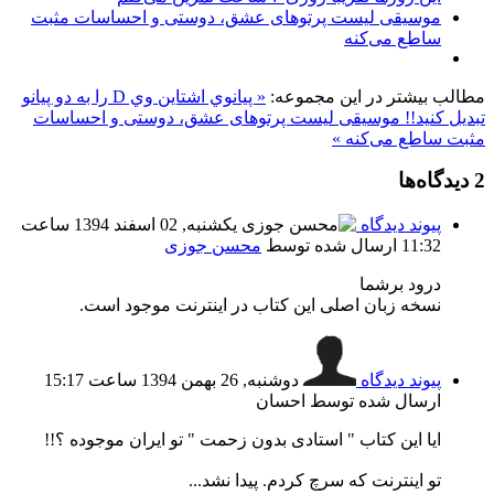
موسیقی لیست پرتوهای عشق، دوستی و احساسات مثبت
ساطع می‌كنه
مطالب بیشتر در این مجموعه:
« پيانوي اشتاين وي D را به دو پيانو
تبديل كنيد!!
موسیقی لیست پرتوهای عشق، دوستی و احساسات
مثبت ساطع می‌كنه »
2
دیدگاه‌ها
پیوند دیدگاه
یکشنبه, 02 اسفند 1394 ساعت
11:32
ارسال شده توسط
محسن جوزی
درود برشما
نسخه زبان اصلی این کتاب در اینترنت موجود است.
پیوند دیدگاه
دوشنبه, 26 بهمن 1394 ساعت 15:17
ارسال شده توسط احسان
ایا این کتاب " استادی بدون زحمت " تو ایران موجوده ؟!!
تو اینترنت که سرچ کردم. پیدا نشد...