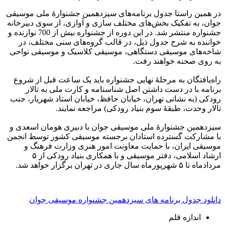
در همین راستا جدول برنامه‌های سیزدهمین جشنوارۀ ملی موسیقی
جوان، به تفکیک بخش‌های مختلف سازی و آوازی، از سوی دبیرخانه
جشنواره منتشر شد. در این دوره از جشنواره بیش از 700 نوازنده و
خواننده به شرح جدول ذیل، در قالب گروه‌های سنی مختلف، در
شاخه‌های موسیقی دستگاهی، موسیقی کلاسیک و موسیقی نواحی
به روی صحنه خواهند رفت.
راه‌یافتگان به مرحلۀ نهایی جشنواره باید یک ساعت قبل از شروع
برنامه با در دست داشتن اصل شناسنامه و کارت ملی به تالار
رودکی (به نشانی تهران، خیابان حافظ، خیابان استاد شهریار، جنب
تالار وحدت، طبقۀ سوم بنیاد رودکی) مراجعه نمایند.
سیزدهمین جشنوارۀ ملی موسیقی جوان با دبیری هومان اسعدی و
با مشارکت گسترده استادان برجسته موسیقی کشور توسط انجمن
موسیقی ایران، با حمایت معاونت امور هنری وزارت فرهنگ و
ارشاد اسلامی، دفتر موسیقی و با همکاری بنیاد رودکی از ۵
مردادماه تا ۵ شهریورماه سال جاری در تهران برگزار خواهد شد.
دانلود جدول برنامه های سیزدهمین جشنواره موسیقی جوان
اندازه قلم