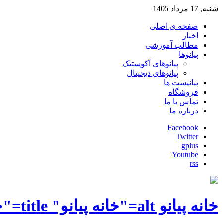
شنبه, 17 مرداد 1405
صفحه ی اصلی
اخبار
مطالب آموزشی
پیانوها
پیانوهای آکوستیک
پیانوهای دیجیتال
پیانیست ها
فروشگاه
تماس با ما
درباره ما
Facebook
Twitter
gplus
Youtube
rss
خانه پیانو alt="خانه پیانو" title="خانه پیانو"