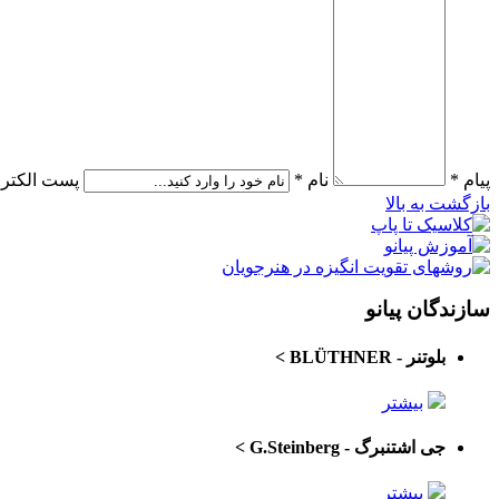
پیام *
نام *
پست الکترو
بازگشت به بالا
سازندگان پیانو
بلوتنر - BLÜTHNER
>
بیشتر
جی اشتنبرگ - G.Steinberg
>
بیشتر