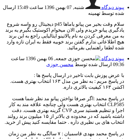
پیوند دیدگاه
شنبه, 07 بهمن 1396 ساعت 15:49
ارسال
شده توسط تهمینه
سلام وقت بخیر من پیانو یاماها p45 دیجیتال رو واسه شروع
یادگیری پیانو خریدم ولی الان میخوام اکوستیک بگیرم یه برند
به من معرفی کردن به نام پالاتینو ایتالیایی راجع به این برند
هیچ اطلاعاتی ندارم گفتن برند خوبیه فقط به ایران تازه وارد
شده لطفا راهنمایی بفرمائید.
پیوند دیدگاه
جمعه, 06 بهمن 1396 ساعت
09:36
ارسال شده توسط
محسن جوزی
با عرض پوزش بابت تاخیر در ارسال پاسخ ها :‌
در پاسخ مریم :‌ به نظر من مدل ۱۶۳ انتخاب بهتری هست.
اکشن ۱۶۳ کیفیت بالاتری داره.
در پاسخ محمد :‌اگر صرفا نواختن پیانو مد نظر شما هست
CLP585 انتخاب بهتری هست ولی چنانچه علاقه مند به کار
اجرا و تنظیم هستید سری CVP گزینه بهتری هست. دقت
داشته باشید که در محدوده ی بالاتر از ۱۵ میلیون برند رولند
انتخاب های بی نظیری داره . حتما مقایسه کنید پیش از خرید.
در پاسخ محمد مهدی قاسمیان : ۷ سالگی به نظر من زمان