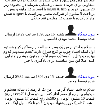
چند نفر مثل مدرسين و كوك كننده ها صحبت كردم، نظرات
متفاوتي براي خريد داشتند . راهنمايي بفرمايد در محدوده زير
20 ميليون خريد نو magni & fico با اقساط 12 ماهه و پيش
پرداخت 5 ميليون از شركت معتبر بهتر است يا wagner شش
ماه كاركرده با قيمت 12 ميليون نقد خانگي
پیوند دیدگاه
شنبه, 16 دی 1396 ساعت 19:29
ارسال
شده توسط محمد مهدی قاسمیان
با سلام و احترام.من یک پسر ۷ ساله دارم،ساکن کرج هستیم،
اول اینکه استاد خوب تو کرج سراغ دارید؟بعدم نمیدونم کدوم
بهتره.دیجیتال یا آکوستیک.سوم اینکه ممنون میشم راهنمایی
کنید اصلا این سن مناسبیه برای یادگیری یا خیر
پیوند دیدگاه
جمعه, 15 دی 1396 ساعت 09:32
ارسال
شده توسط محمد
سلام به شما استاد گرامی... من یک کارمند 35 ساله هستم و
میخوام پیانو رو از صفر اغاز کنم. بین دو مدل cvp701 در رنج
قیمت 10 میلیون تومان و clp585 رنج قیمت 17 میلیون تومان
...شما کدام یک رو پیشنهاد میدیدن ؟ دو تا نکته اول اینکه خب