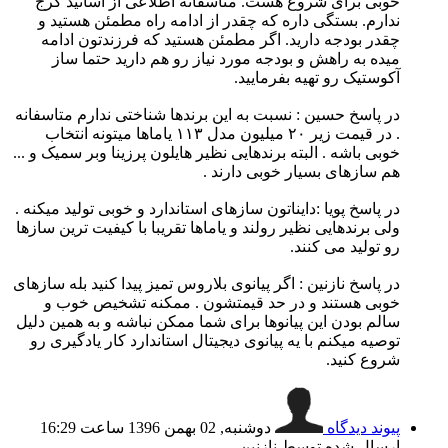
خوبی برای شروع هست. متاسفانه اطلاعی از اساتید کرج
ندارم. بستگی داره که چقدر از ادامه راه مطمئن هستید و
چقدر بودجه دارید. اگر مطمئن هستید که فرزندتون ادامه
میده به راهش و بودجه مورد نیاز رو هم دارید حتما ساز
آکوستیک رو تهیه بفرمایید.
در پاسخ حسین :‌ نسبت به این برندها شناختی ندارم متاسفانه
. در قیمت زیر ۲۰ میلیون مدل ۱۱۳ یاماها میتونه انتخاب
خوبی باشه . البته برندهایی نظیر هایلون پرزینا وبر سمیک و ...
هم سازهای بسیار خوبی دارند .
در پاسخ پویا :‌دایناتون سازهای استاندارد و خوبی تولید میکنه .
ولی برندهایی نظیر رولند و یاماها تقریبا با کیفیت ترین سازها
رو تولید می کنند.
در پاسخ نازنین :‌ اگر پیانوی بلاروس تمیز پیدا کنید بله سازهای
خوبی هستند و در حد قیمتشون . ممکنه تشخیص خوب و
سالم بودن این پیانوها برای شما ممکن نباشه و به همین دلیل
توصیه میکنم با یه پیانوی دیجیتال استاندارد کار یادگیری رو
شروع کنید.
پیوند دیدگاه
دوشنبه, 02 بهمن 1396 ساعت 16:29
ارسال شده توسط نازنين