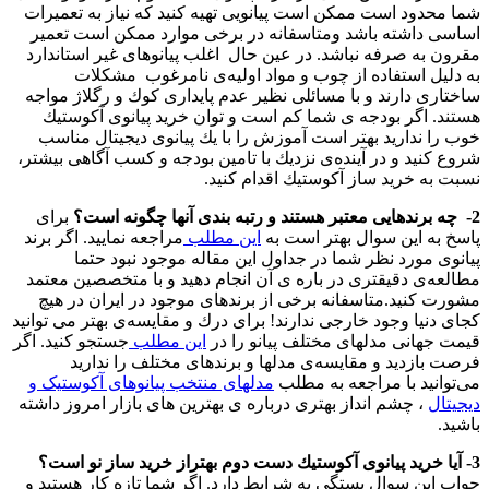
شما محدود است ممكن است پیانویی تهیه كنید كه نیاز به تعمیرات
اساسی داشته باشد ومتاسفانه در برخی موارد ممكن است تعمیر
مقرون به صرفه نباشد. در عین حال اغلب پیانوهای غیر استاندارد
به دلیل استفاده از چوب و مواد اولیه‌ی نامرغوب مشكلات
ساختاری دارند و با مسائلی نظیر عدم پایداری كوك و رگلاژ مواجه
هستند. اگر بودجه ی شما كم است و توان خرید پیانوی آكوستیك
خوب را ندارید بهتر است آموزش را با یك پیانوی دیجیتال مناسب
شروع كنید و در آیند‌ه‌ی نزدیك با تامین بودجه و كسب آگاهی بیشتر،
نسبت به خرید ساز آكوستیك اقدام كنید.
2- چه برندهایی معتبر هستند و رتبه بندی آنها چگونه است؟
برای
پاسخ به این سوال بهتر است به
این مطلب
مراجعه نمایید. اگر برند
پیانوی مورد نظر شما در جداول این مقاله موجود نبود حتما
مطالعه‌ی دقیقتری در باره ی آن انجام دهید و با متخصصین معتمد
مشورت كنید.متاسفانه برخی از برندهای موجود در ایران در هیچ
كجای دنیا وجود خارجی ندارند! برای درك و مقایسه‌ی بهتر می توانید
قیمت جهانی مدلهای مختلف پیانو را در
این مطلب
جستجو كنید. اگر
فرصت بازدید و مقایسه‌ی مدلها و برندهای مختلف را ندارید
می‌توانید با مراجعه به مطلب
مدلهای منتخب پیانوهای آکوستیک و
دیجیتال
، چشم انداز بهتری در‌باره ی بهترین های بازار امروز داشته
باشید.
3- آیا خرید پیانوی آكوستیك دست دوم بهتراز خرید ساز نو است؟
جواب این سوال بستگی به شرایط دارد. اگر شما تازه كار هستید و