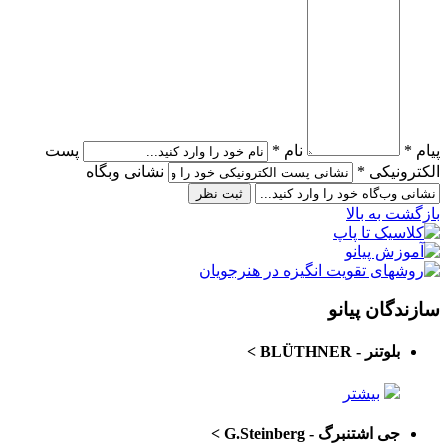
پیام *
نام *
پست
الکترونیکی *
نشانی وبگاه
بازگشت به بالا
سازندگان پیانو
بلوتنر - BLÜTHNER
>
بیشتر
جی اشتنبرگ - G.Steinberg
>