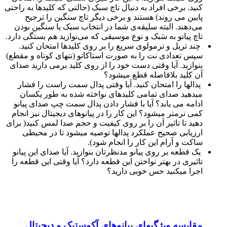
کنید. برخی افراد به دنبال تاچ سبک (حالتی که کلیدها به راحتی
پایین می روند) هستند و برخی دیگر تاچ سنگین را ترجیح
می‌دهند. البته سلیقه‌‌ی شما در انتخاب سبک یا سنگین بودن
تاچ پیانو به سَبک و نوع موسیقی که می‌نوازید هم بستگی دارد.
چند تریل و ترمولوی سریع را بر روی کلیدها امتحان کنید.
سپس تعدادی نت را به صورت استاکاتو (نتهای کوتاه و مقطع)
بنوازید. آیا وقتی دست خود را از روی کلید برمی دارید صدای
آن کلید بلافاصله قطع میشود؟
پدالها را امتحان کنید. آیا وقتی پدال سمت راست را فشار
میدهید صدای تمامی کلیدهای نواخته شده به طور یکسان
ادامه می یابد؟ آیا با فشار دادن پدال سمت چپ صدای پیانو
کمی نرمتر میشود؟ این کار را در پیانوهای دیجیتال نیز انجام
دهید تا تاثیر آن را بر روی کیفیت و حجم صدا لمس کنید( برای
ارزيابی صحیح عملكرد پدالها توصيه میشود تا در محيطی
ساكت و آرام اين كار را انجام شود).
یک قطعه بر روی پیانو مدنظرتان بنوازید. آیا صدای این پیانو
تاثیری در بهتر نواختن این قطعه دارد؟ آیا وقتی این قطعه را
اجرا میکنید حس خوبی دارید؟
مقایسه ویژگیهای پیانوهای آکوستیک و دیجیتال