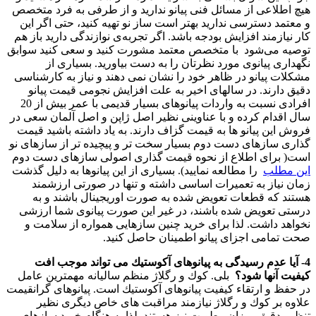
هیچ اطلاعی از مسائل فنی پیانو ندارید و از طرفی به فرد متخصص
و معتمد دسترسی ندارید بهتر است ساز نو تهیه كنید، حتی اگر این
كار نیازمند افزایش بودجه باشد. اگر تجربه‌ی نوازندگی دارید باز هم
توصیه می‌شود با متخصص معتمد مشورت كنید و سعی كنید سوابق
نگهداری پیانوی مورد نظرتان را به دست بیاورید. بسیاری از
مشكلات پیانو در ظاهر خود را نشان نمی دهند و نیاز به كارشناسی
دقیق دارند. در سالهای اخیر به علت افزایش نجومی قیمت پیانو
افرادی نسبت به واردات پیانوهای بسیار قدیمی با عمر بیش از 20
سال اقدام كرده و با عناوینی نظیر اصل ژاپن و اصل آلمان سعی در
فروش این پیانو ها به قیمت گزاف دارند. به یاد داشته باشید قیمت
گذاری سازهای دست دوم بسیار سخت تر و پیچیده تر از سازهای نو
است( برای اطلاع از نحوه قیمت گذاری اصولی سازهای دست دوم
این مطلب
را مطالعه نمایید). بسیاری از این پیانوها به دلیل گذشت
زمان نیاز به تعمیرات اساسی داشته و تنها در صورتی ارزشمند
هستند كه قطعات تعویض شده به صورت اوریجینال باشند و به
درستی تعویض شده باشند، در غیر این صورت پیانوی شما ارزشی
نخواهد داشت. لذا برای خرید چنین سازهایی همواره از سلامت و
صحت تمامی اجزای پیانو اطمینان حاصل كنید.
4- آیا عدم رسیدگی به پیانوهای آكوستیك می تواند موجب افت
كیفیت آنها شود؟
بلی. كوك و رگلاژ منظم سالیانه مهمترین عامل
در حفظ و ارتقاء كیفیت پیانوهای آكوستیك است. پیانوهای گرانقیمت
علاوه بر كوك و رگلاژ نیازمند مراقبت های خاص دیگری نظیر
تنظیم دقیق میزان رطوبت نیز هستند. لذا به هنگام خرید سازهای