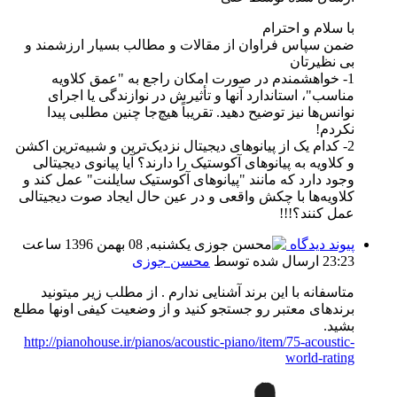
با سلام و احترام
ضمن سپاس فراوان از مقالات و مطالب بسیار ارزشمند و
بی نظیرتان
1- خواهشمندم در صورت امکان راجع به "عمق کلاویه
مناسب"، استاندارد آنها و تأثیرش در نوازندگی یا اجرای
نوانس‌ها نیز توضیح دهید. تقریباً هیچ‌جا چنین مطلبی پیدا
نکردم!
2- کدام یک از پیانوهای دیجیتال نزدیک‌ترین و شبیه‌ترین اکشن
و کلاویه به پیانوهای آکوستیک را دارند؟ آیا پیانوی دیجیتالی
وجود دارد که مانند "پیانوهای آکوستیک سایلنت" عمل کند و
کلاویه‌ها با چکش واقعی و در عین حال ایجاد صوت دیجیتالی
عمل کنند؟!!!
پیوند دیدگاه
یکشنبه, 08 بهمن 1396 ساعت
23:23
ارسال شده توسط
محسن جوزی
متاسفانه با این برند آشنایی ندارم . از مطلب زیر میتونید
برندهای معتبر رو جستجو کنید و از وضعیت کیفی اونها مطلع
بشید.
http://pianohouse.ir/pianos/acoustic-piano/item/75-acoustic-
world-rating