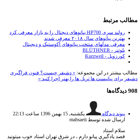
مطالب مرتبط
رولند سری HP700 یپانوهای دیجتال را به بازار معرفی کرد
بهترین پیانوهای سال ۲۰۱۸ معرفی شدند
معرفی مدلهای منتخب پیانوهای آکوستیک و دیجیتال
بلوتنر - BLÜTHNER
کورزویل - Kurzweil
مطالب بیشتر در این مجموعه:
« دشيفر چیست؟ فنون فراگیری
دشيفر برای پيانيست ها
تريل ها را بهتر اجرا كنيد »
908
دیدگاه‌ها
پیوند دیدگاه
یکشنبه, 15 بهمن 1396 ساعت 22:13
ارسال شده توسط mahsaeii
سلام استاد
قصد يادگيري پيانو دارم ، در شرق تهران استاد خوب ميتونيد