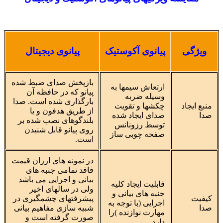
ویژگی
پیانوی آکوستیک
پیانوی دیجیتال
باز‌پخش صدای ضبط شده
ارتعاش سیمها به
پیانو که در حافظه آن
وسیله ضربه
بارگذاری شده است. صدا
منبع ایجاد
چکشها و تقویت
از طریق هدفون و یا
صدا
صدای ایجاد شده
بلندگوهای نصب شده بر
توسط رزونانس
روی پیانو قابل شنیدن
صفحه چوبی ساز
است.
در نمونه های ارزان قیمت
فاقد تمامی جنبه های
بیانی و اجرایی می باشد
قابلیت ایجاد کلیه
ولی در سالهای اخیر
جنبه های بیانی و
کیفیت
پیشرفتهای چشمگیری در
اجرایی (با توجه به
صدا
شبیه سازی مفاهیم بیانی
مهارت نوازنده )را
صورت گرفته است و
دارد.