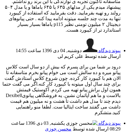
متاسفانه تاکنون تجربه ی نوازندگی با این برند رو نداشتم.
پیشنهاد میدم یکی از مدلهای ۶۳۵ یا ۶۴۵ یاماها و یا مدل ۵۰۴
رولند رو تهیه بفرمایید. دقت بفرمایید که استفاده از کیبورد
تنها به مدت چند جلسه میتونه ادامه پیدا کنه . حتی پیانوهای
دیجیتال ۲ میلیون تومنی نظیر p115 یاماها بسیار بسیار
استاندارد تر از کیبورد هست.
پیوند دیدگاه
دوشنبه, 04 دی 1396 ساعت 14:55
ارسال شده توسط علی کریم لی
درود بر شما من برای پسرم که بیش از دو سال است کلاس
پیانو میره و ده سالش است می خوام پیانو بخرم متاسفانه تا
الان هم با کیبورد کار کرده. چون شروع کلاس استادش گفت
برای چند سال اول میتونه با کیبورد کار کنه.اگر می گفت حتما
همون اول براش پیانو تهیه می کردم. آکوستیک قیمتش
بالاست و ما هم آپاتمان نشین. یه فروشگاهی پیانویDexibell
دیدم چند تا مدل هم داشت تا هشت و نه میلیون هم قیمت
داشت می گفتند ساخت ایتالیا ست. لطفا منو راهنمایی
کنید.متشکرم
پیوند دیدگاه
یکشنبه, 03 دی 1396 ساعت
08:29
ارسال شده توسط
محسن جوزی