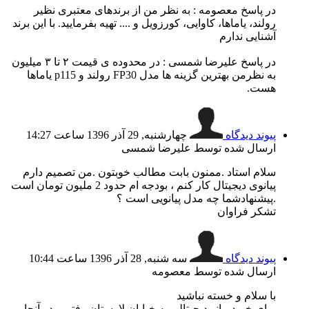
در پاسخ معصومه : به نظر من از برندهای معتبری نظیر
رولند،‌ یاماها،‌ کاوایی، کورزویل و .... تهیه بفرمایید. با این برند
آشنایی ندارم
در پاسخ علیرضا شمسی :‌ در محدوده ی قیمت ۲ تا ۳ میلیون
به نظرمن بهترین گزینه ها مدل FP30 رولند و p115 یاماها
هست.
پیوند دیدگاه
چهارشنبه, 29 آذر 1396 ساعت 14:27
ارسال شده توسط علیرضا شمسی
سلام استاد .ممنون بابت مطالب خوبتون .من تصمیم دارم
پیانوی دیجیتال کار کنم ، بودجه ام حدود 2 ملیون تومان است
.پیشنهادشما چه مدل پیانویی است ؟
تشکر فراوان
پیوند دیدگاه
سه شنبه, 28 آذر 1396 ساعت 10:44
ارسال شده توسط معصومه
با سلام و خسته نباشید
برای خرید پیانو دیجیتالی به خیابان لارستان رفتم و در آنجا