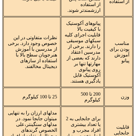
از استفاده
از استفاده
ارزشمندتر شوند.
پیانوهای آکوستیک
با کیفیت بالا
قابلیت اجرای کلیه
نظرات متفاوتی در این
سبکهای موسیقی
مناسب
خصوص وجود دارد. برخی
را دارند. برخی از
بودن برای
از مدرسین با آموزش
مدرسین اعتقاد
آموزش
هنرجویان سطح بالا با
دارند که بعضی از
پیانو
استفاده از سازهای
مهارتها تنها بر
دیجیتال مخالفند.
روی پیانوی
آکوستیک قابل
یادگیری هستند.
200 تا 500
وزن
25 تا 100 کیلوگرم
کیلوگرم
مدلهای ارزان را به تنهایی
برای جابجایی به 2
میتوان جابجا نمود. در
یا تعداد بیشتری
مدلهای سنگینتر،علی
قابلیت
افراد مجرب و
الخصوص گرندهای
جابجایی
ابزار تخصصی نیاز
دیجیتال استفاده از افراد