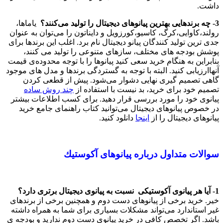
داشت.
3- چه برندهایی بهترین پیانوهای دیجیتال را تولید می‌كنند؟
یاماها،
رولند،‌كاوایی،‌کرگ، كاسیو،كورزویل و دایناتون را می‌توان به عنوان
جدی ترین تولید كنندگان پیانو دیجیتال نام برد. اغلب این برندها برای
پوشش بودجه های مختلف، سازهای متنوعی را تولید می كنند،
بنابراین به هنگام خرید سعی كنید پیانوها را با توجه محدوده‌ی قیمت
آنهاارزیابی كنید. البته با توجه به گستردگی برندها و مدل های موجود
گاهی تصمیم گیری نهایی دشوار می‌شود. پیش از قطعی کردن
تصمیم خود برای خرید، بد نیست با استفاده از
چند روش ساده
پیانوی خود را مورد بررسی قرار دهید. برای کسب اطلاعات بیشتر
در خصوص پیانوهای دیجیتال می‌توانید کتاب راهنمای جامع خرید
پیانوهای دیجیتال را از
اینجا
دانلود کنید.
سوالات متداول درباره پیانوهای آكوستیك
1- آیا هر پیانوی آكوستیكی نسبت به پیانوی دیجیتال برتری دارد؟‌
خیر. خرید برخی از پیانوهای دست دوم و همچنین برخی از برندهای
غیر استاندارد می‌تواند مشكلات بسیاری برای شما به همراه داشته
باشد. اگر تخصص كافی در خرید پیانوی دست دوم ندارید و بودجه ی