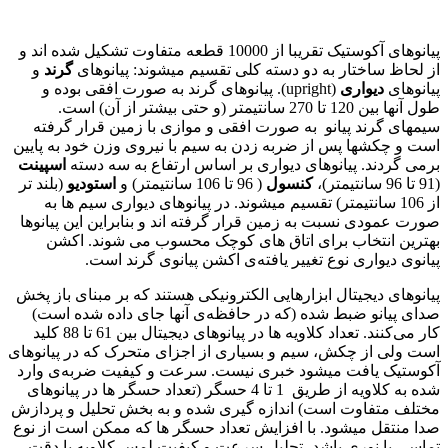
پیانوهای آکوستیک تقریبا از 10000 قطعه متفاوت تشکیل شده اند و
از لحاظ ساختار به دو دسته کلی تقسیم میشوند: پیانوهای
گرند
و
پیانوهای
دیواری
(upright). پیانوهای گرند به صورت افقی بوده و
طول آنها بین 120 تا 270 سانتیمتر (و حتی بیشتر از آن) است.
سیمهای گرند پیانو به صورت افقی و موازی با زمین قرار گرفته
است و چکشها پس از ضربه زدن به سیم با نیروی وزن خود به پایین
برمی گردند. پیانوهای دیواری بر اساس ارتفاع به سه دسته
اسپینت
(91 تا 96 سانتیمتر)،
کنسول
( 96 تا 106 سانتیمتر) و
استودیو
(بلند تر
از 106 سانتیمتر) تقسیم میشوند. در پیانوهای دیواری سیم ها به
صورت عمودی نسبت به زمین قرار گرفته اند و بنابراین این پیانوها
بهترین انتخاب برای اتاق های کوچک محسوب می شوند. اكشن
پیانوی دیواری نوع تغییر یافته‌ی اکشن پیانوی گرند است.
پیانوهای دیجیتال ابزارهایی الکترونیکی هستند که بر مبنای باز پخش
صدای پیانو ضبط شده (که در حافظه‌ی آنها جای داده شده است)
کار می‌کنند. تعداد کلاویه ها در پیانوهای دیجیتال بین 61 تا 88 کلید
است ولی از چکش، سیم و بسیاری از اجزای متحرک که در پیانوهای
آکوستیک یافت میشود خبری نیست. سرعت و كیفیت ضربه‌ی وارد
شده به کلاویه از طریق 1 تا 4 حسگر (‌تعداد حسگر ها در پیانوهای
مختلف متفاوت است) اندازه گیری شده و به بخش تحلیل و پردازش
صدا منتقل میشود. با افزایش تعداد حسگر ها كه ممكن است از نوع
تماسی یا نوری باشد،‌ تحلیل سرعت و كیفیت لمس كلاویه با دقت