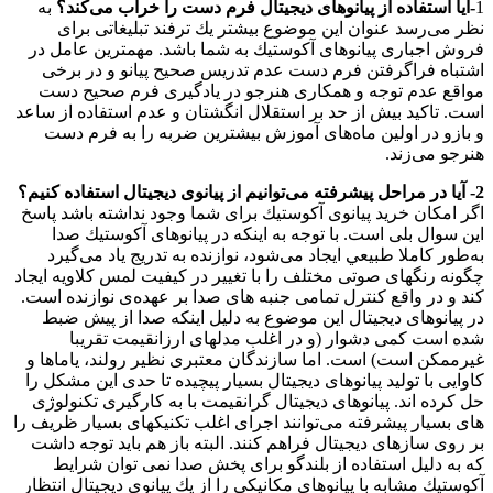
1
-آیا استفاده از پیانوهای دیجیتال فرم دست را خراب می‌كند؟
به
نظر می‌رسد عنوان این موضوع بیشتر یك ترفند تبلیغاتی برای
فروش اجباری پیانوهای آكوستیك به شما باشد. مهمترین عامل در
اشتباه فراگرفتن فرم دست عدم تدریس صحیح پیانو و در برخی
مواقع عدم توجه و همكاری هنرجو در یادگیری فرم صحیح دست
است. تاكید بیش از حد بر استقلال انگشتان و عدم استفاده از ساعد
و بازو در اولین ماه‌های آموزش بیشترین ضربه را به فرم دست
هنرجو می‌زند.
2- آیا در مراحل پیشرفته می‌توانیم از پیانوی دیجیتال استفاده كنیم؟
اگر امكان خرید پیانوی آكوستیك برای شما وجود نداشته باشد پاسخ
این سوال بلی است. با توجه به اینكه در پیانوهای آكوستیك صدا
به‌طور كاملا طبیعي ايجاد می‌شود، نوازنده به تدریج یاد می‌گیرد
چگونه رنگهای صوتی مختلف را با تغییر در كیفیت لمس كلاویه ایجاد
كند و در واقع كنترل تمامی جنبه های صدا بر عهده‌ی نوازنده است.
در پیانوهای دیجیتال این موضوع به دلیل اینكه صدا از پیش ضبط
شده است كمی دشوار (و در اغلب مدلهای ارزانقیمت تقريبا
غیرممكن است) است. اما سازندگان معتبری نظیر رولند، یاماها و
كاوایی با تولید پیانوهای دیجیتال بسیار پیچیده تا حدی این مشكل را
حل كرده اند. پیانوهای دیجیتال گرانقیمت با به كارگیری تكنولوژی
های بسیار پیشرفته می‌توانند اجرای اغلب تكنیكهای بسیار ظریف را
بر روی سازهای دیجیتال فراهم كنند. البته باز هم باید توجه داشت
كه به دلیل استفاده از بلندگو برای پخش صدا نمی توان شرایط
آكوستیك مشابه با پیانوهای مكانیكی را از یك پیانوی دیجیتال انتظار