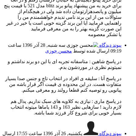
برای خرید به من پیشنهاد پیانو برند blitz مدل 521 با قیمت پنج
میلیون و پانصدهزارتومان داده شد ولی در هیچگدام از
سئوالات من از این برند نامی ندیدم خواهشمندم من را
راهنمایی فرمایید ایا این برند گزینه خوبی است یا خیر در غیر
این صورت گزینه بهتر را به من معرفی فرمایید
با تشکر معصومه
پیوند دیدگاه
سه شنبه, 28 آذر 1396 ساعت
09:19
ارسال شده توسط
محسن جوزی
در پاسخ شاهین :‌ متاسفانه تجربه ای با این دو برند نداشتم و
نمیتونم نظری در موردشون بدم.
در پاسخ آنا :‌ سلیقه ی افراد در انتخاب تاچ و جنس صدا بسیار
متفاوت هست. در این محدوده ی قیمت اگر قرار باشه من
پیانویی رو توصیه کنم قطعا رولند رو معرفی میکنم.
در پاسخ ماری :‌ نیازی به کلاویه های سبک نداریم. پدال هم
لازم دارید ! سازهایی نظیر 163 و 143 یاماها میتونه انتخاب
بسیار خوبی برای شروع کار فرزند شما باشه.
پیوند دیدگاه
یکشنبه, 26 آذر 1396 ساعت 17:55
ارسال