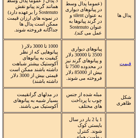
3 پدال ( عموما پدال وسط
(عموما پدال وسط
همانند گرند پیانو نقش
در پیانوهای دیواری
Sostenuto را برعهده دارد)
پدال ها
به عنوان silent و
در نمونه های ارزان قیمت
در گرند پیانوها به
ممکن است پدال ها
عنوان Sostenuto
جداگانه فروخته شوند.
عمل می کند).
1000 تا 3000 دلار (
پیانوهای دیواری
پیانوهایی که از نظر
3500 تا 30000 دلار
کیفیت به پیانوهای
و پیانوهای گرند نیز
قیمت
آکوستیک بیشتر شباهت
در محدوده 7500 تا
داشته باشند ممکن است
بیش از 85000 دلار
قیمتی بیش از 3000 دلار
فروخته می شوند.
داشته باشند)
مبله شده از جنس
در مدلهای گرانقیمت
شکل
چوب با پرداخت
بسیار شبیه به پیانوهای
ظاهری
های مختلف
آکوستیک می باشند.
1 یا 2 بار در سال
بایستی کوک
شوند. کنترل
رطوبت هوای