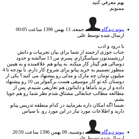
بهم معرفي كنيد
ممنونم
پیوند دیدگاه
جمعه, 13 بهمن 1396 ساعت 00:05
ارسال شده توسط علی
با درود و ادب
جناب جوزی ارجمند از شما برای بیان تجربیات و دانش
ارزشمندتون سپاسگزارم. پسرم من 13 سالشه و حدود
دوسالی هم گیتار کار میکنه. به پیانو هم علاقمنده و به همین
منظور تصمیم به خرید پیانو برای شروع کار دارم. با بودجه تا 4
میلیون تومان چه مارک و مدلی رو پیشنهاد می کنید؟ یکی از
دوستان که تو کار موسیقی هست برگمولر پی 10 رو پیشنهاد
داده و از برند یاماها و دایناتون هم تعاریفی شنیدم. پس از
مطالعه مطالب جنابعالی مشتاق شدم نظر شما رو هم جویا
بشم.
ضمنا اگه امکان داره بفرمایید در کدام منطقه تدریس پیانو
دارید و اطلاعات مورد نیاز در این مورد رو. با سپاس
پیوند دیدگاه
دوشنبه, 09 بهمن 1396 ساعت 20:59
ارسال شده توسط علی