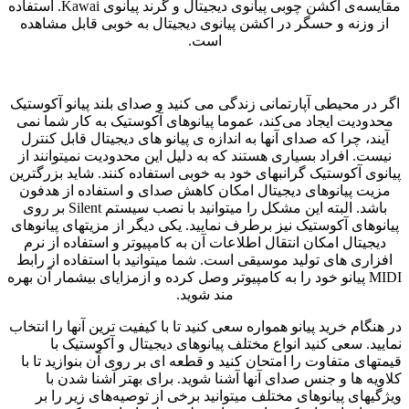
مقایسه‌ی اکشن چوبی پیانوی دیجیتال و گرند پیانوی Kawai. استفاده
از وزنه و حسگر در اکشن پیانوی دیجیتال به خوبی قابل مشاهده
است.
اگر در محیطی آپارتمانی زندگی می کنید و صدای بلند پیانو آکوستیک
محدودیت ایجاد می‌کند، عموما پیانوهای آکوستیک به کار شما نمی
آیند، چرا که صدای آنها به اندازه‌ ی پیانو های دیجیتال قابل کنترل
نیست. افراد بسیاری هستند که به دلیل این محدودیت نمیتوانند از
پیانوی آکوستیک گرانبهای خود به خوبی استفاده کنند. شاید بزرگترین
مزیت پیانوهای دیجیتال امکان کاهش صدای و استفاده از هدفون
باشد. البته این مشکل را میتوانید با نصب سیستم Silent بر روی
پیانوهای آکوستیک نیز برطرف نمایید. یکی دیگر از مزیتهای پیانوهای
دیجیتال امکان انتقال اطلاعات آن به کامپیوتر و استفاده از نرم
افزاری های تولید موسیقی است. شما میتوانید با استفاده از رابط
MIDI پیانو خود را به کامپیوتر وصل کرده و ازمزایای بیشمار آن بهره
مند شوید.
در هنگام خرید پیانو همواره سعی کنید تا با کیفیت ترین آنها را انتخاب
نمایید. سعی کنید انواع مختلف پیانوهای دیجیتال و آکوستیک با
قیمتهای متفاوت را امتحان کنید و قطعه ای بر روی آن بنوازید تا با
کلاویه ها و جنس صدای آنها آشنا شوید. برای بهتر آشنا شدن با
ویژگیهای پیانوهای مختلف میتوانید برخی از توصیه‌های زیر را بر