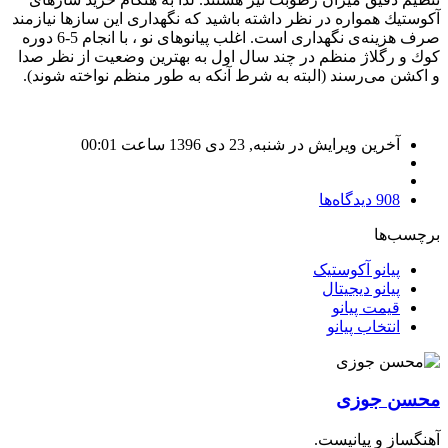
آكوستیك همواره در نظر داشته باشید كه نگهداری این سازها نیازمند
صرف هزینه‌ی نگهداری است. اغلب پیانوهای نو ، با انجام 5-6 دوره
كوك و رگلاژ منظم در چند سال اول به بهترین وضعیت از نظر صدا
و اكشن می‌رسند (‌البته به شرط آنكه به طور منظم نواخته شوند).
آخرین ویرایش در شنبه, 23 دی 1396 ساعت 00:01
908
دیدگاه‌ها
برچسب‌ها
پیانو آکوستیک
پیانو دیجیتال
قیمت پیانو
انتخاب پیانو
محسن جوزی
آهنگساز و پیانیست.