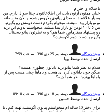
با سلام و احترام
خيلي ممنون ازتون بابت اين اطلاعاتتون. چنتا سوال دارم. من
بسيار علاقمند به صداي پيانوي بلاروس شدم و الان متاسفانه
نو تو بازار پيدا نميشه. ميخوام بگردم دست دومش رو بگيرم.
بين ٥ تا ١٠ تومن تو بازار پيدا ميشه. ميخواستم بدونم اين برند
رو پيشنهاد ميفرمايين شما هم؟ و به نظرتون پيانو ديجيتال
بگيرم يا دست دوم آكوستيك؟
پیوند دیدگاه
دوشنبه, 25 دی 1396 ساعت 17:59
ارسال شده توسط پویا
سلام به نظر شما پیانو برند دایاتون چطوری هست؟
میگن چون دایاتون کره ای هست و یاماها چینی هست پس از
یاماها بهتره؛ نظر شما چیه؟
پیوند دیدگاه
دوشنبه, 18 دی 1396 ساعت 09:10
ارسال شده توسط حسين
براي دختر 10 ساله ام ميخواستم پيانوي آگوستيك تهيه كنم . با