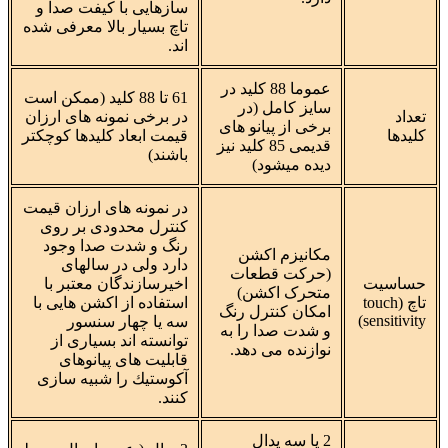
سازهایی با کیفت صدا و
تاچ بسیار بالا معرفی شده
اند.
عموما 88 کلید در
61 تا 88 کلید (ممکن است
سایز کامل (در
تعداد
در برخی نمونه های ارزان
برخی از پیانو های
کلیدها
قیمت ابعاد كلیدها كوچكتر
قدیمی 85 کلید نیز
باشند)
دیده میشود)
در نمونه های ارزان قیمت
کنترل محدودی بر روی
رنگ و شدت صدا وجود
مکانیزم اکشن
دارد ولی در سالهای
(حرکت قطعات
حساسیت
اخیرسازندگان معتبر با
متحرک اکشن)
تاچ (touch
استفاده از اكشن هایی با
امکان کنترل رنگ
sensitivity)
سه یا چهار سنسور
و شدت صدا را به
توانسته اند بسیاری از
نوازنده می دهد.
قابلیت های پیانوهای
آكوستیك را شبیه سازی
كنند.
2 یا سه پدال