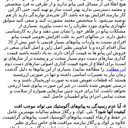
هیچ اطلاعی از مسائل فنی پیانو ندارید و از طرفی به فرد متخصص
و معتمد دسترسی ندارید بهتر است ساز نو تهیه كنید، حتی اگر این
كار نیازمند افزایش بودجه باشد. اگر تجربه‌ی نوازندگی دارید باز هم
توصیه می‌شود با متخصص معتمد مشورت كنید و سعی كنید سوابق
نگهداری پیانوی مورد نظرتان را به دست بیاورید. بسیاری از
مشكلات پیانو در ظاهر خود را نشان نمی دهند و نیاز به كارشناسی
دقیق دارند. در سالهای اخیر به علت افزایش نجومی قیمت پیانو
افرادی نسبت به واردات پیانوهای بسیار قدیمی با عمر بیش از 20
سال اقدام كرده و با عناوینی نظیر اصل ژاپن و اصل آلمان سعی در
فروش این پیانو ها به قیمت گزاف دارند. به یاد داشته باشید قیمت
گذاری سازهای دست دوم بسیار سخت تر و پیچیده تر از سازهای نو
است( برای اطلاع از نحوه قیمت گذاری اصولی سازهای دست دوم
این مطلب
را مطالعه نمایید). بسیاری از این پیانوها به دلیل گذشت
زمان نیاز به تعمیرات اساسی داشته و تنها در صورتی ارزشمند
هستند كه قطعات تعویض شده به صورت اوریجینال باشند و به
درستی تعویض شده باشند، در غیر این صورت پیانوی شما ارزشی
نخواهد داشت. لذا برای خرید چنین سازهایی همواره از سلامت و
صحت تمامی اجزای پیانو اطمینان حاصل كنید.
4- آیا عدم رسیدگی به پیانوهای آكوستیك می تواند موجب افت
كیفیت آنها شود؟
بلی. كوك و رگلاژ منظم سالیانه مهمترین عامل
در حفظ و ارتقاء كیفیت پیانوهای آكوستیك است. پیانوهای گرانقیمت
علاوه بر كوك و رگلاژ نیازمند مراقبت های خاص دیگری نظیر
تنظیم دقیق میزان رطوبت نیز هستند. لذا به هنگام خرید سازهای