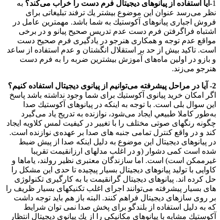
1
-آیا استفاده از پیانوهای دیجیتال فرم دست را خراب می‌كند؟
به
نظر می‌رسد عنوان این موضوع بیشتر یك ترفند تبلیغاتی برای
فروش اجباری پیانوهای آكوستیك به شما باشد. مهمترین عامل در
اشتباه فراگرفتن فرم دست عدم تدریس صحیح پیانو و در برخی
مواقع عدم توجه و همكاری هنرجو در یادگیری فرم صحیح دست
است. تاكید بیش از حد بر استقلال انگشتان و عدم استفاده از ساعد
و بازو در اولین ماه‌های آموزش بیشترین ضربه را به فرم دست
هنرجو می‌زند.
2- آیا در مراحل پیشرفته می‌توانیم از پیانوی دیجیتال استفاده كنیم؟
اگر امكان خرید پیانوی آكوستیك برای شما وجود نداشته باشد پاسخ
این سوال بلی است. با توجه به اینكه در پیانوهای آكوستیك صدا
به‌طور كاملا طبیعي ايجاد می‌شود، نوازنده به تدریج یاد می‌گیرد
چگونه رنگهای صوتی مختلف را با تغییر در كیفیت لمس كلاویه ایجاد
كند و در واقع كنترل تمامی جنبه های صدا بر عهده‌ی نوازنده است.
در پیانوهای دیجیتال این موضوع به دلیل اینكه صدا از پیش ضبط
شده است كمی دشوار (و در اغلب مدلهای ارزانقیمت تقريبا
غیرممكن است) است. اما سازندگان معتبری نظیر رولند، یاماها و
كاوایی با تولید پیانوهای دیجیتال بسیار پیچیده تا حدی این مشكل را
حل كرده اند. پیانوهای دیجیتال گرانقیمت با به كارگیری تكنولوژی
های بسیار پیشرفته می‌توانند اجرای اغلب تكنیكهای بسیار ظریف را
بر روی سازهای دیجیتال فراهم كنند. البته باز هم باید توجه داشت
كه به دلیل استفاده از بلندگو برای پخش صدا نمی توان شرایط
آكوستیك مشابه با پیانوهای مكانیكی را از یك پیانوی دیجیتال انتظار