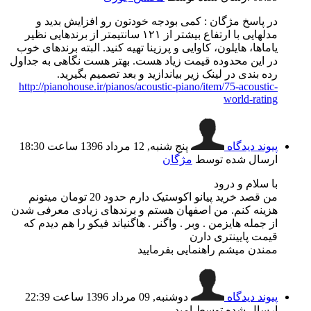
در پاسخ مژگان : کمی بودجه خودتون رو افزایش بدید و
مدلهایی با ارتفاع بیشتر از ۱۲۱ سانتیمتر از برندهایی نظیر
یاماها،‌ هایلون،‌ کاوایی و پرزینا تهیه کنید. البته برندهای خوب
در این محدوده قیمت زیاد هست. بهتر هست نگاهی به جداول
رده بندی در لینک زیر بیاندازید و بعد تصمیم بگیرید.
http://pianohouse.ir/pianos/acoustic-piano/item/75-acoustic-
world-rating
پیوند دیدگاه
پنج شنبه, 12 مرداد 1396 ساعت 18:30
ارسال شده توسط
مژگان
با سلام و درود
من قصد خرید پیانو اکوستیک دارم حدود 20 تومان میتونم
هزینه کنم. من اصفهان هستم و برندهای زیادی معرفی شدن
از جمله هایزمن . وبر . واگنر . هاگنیاند فیکو را هم دیدم که
قیمت پایینتری دارن
ممندن میشم راهنمایی بفرمایید
پیوند دیدگاه
دوشنبه, 09 مرداد 1396 ساعت 22:39
ارسال شده توسط اميد