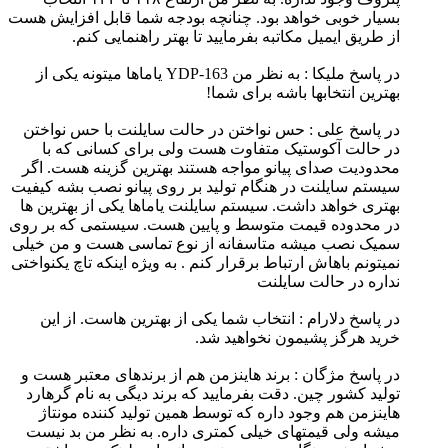
بسیار خوبی خواهد بود. چنانچه بودجه شما قابل افزایش هست
از طریق ایمیل مکاتبه بفرمایید تا بهتر راهنمایی کنم.
در پاسخ ملیکا :‌ به نظر من YDP-163 یاماها میتونه یکی از
بهترین انتخابها باشه برای شما!
در پاسخ علی :‌ حس نواختن در حالت سایلنت با حس نواختن
در حالت آکوستیک متفاوت هست ولی برای کسانی که با
محدودیت صدای پیانو مواجه هستند بهترین گزینه هست. اگر
سیستم سایلنت در هنگام تولید بر روی پیانو نصب بشه کیفیت
بهتری خواهد داشت. سیستم سایلنت یاماها یکی از بهترین ها
در محدوده قیمت متوسط و پایین هست. سیستمی که بر روی
سمیک نصب میشه متاسفانه از نوع تماسی هست و من خیلی
نمیتونم باهاش ارتباط برقرار کنم . به ویژه اینکه تاچ یکنواختی
نداره در حالت سایلنت
در پاسخ دلارام : انتخاب شما یکی از بهترین هاست. از این
خرید هرگز پشیمون نخواهید شد.
در پاسخ مژگان :‌ برند هاینزمن هم از برندهای معتبر هست و
تولید کشور چین. دقت بفرمایید که برند دیگی به نام گرهارد
هاینزمن هم وجود داره که توسط همین تولید کننده مونتاژ
میشه ولی قیمتهای خیلی کمتری داره. به نظر من بد نیست