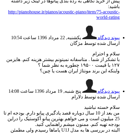
پیش از خرید نگاهی به رده بندی پیانوها در لینک زیر داشته
باشید:
http://pianohouse.ir/pianos/acoustic-piano/item/75-acoustic-
world-rating
پیوند دیدگاه
یکشنبه, 22 مرداد 1396 ساعت 10:54
ارسال شده توسط مژگان
سلام و احترام
با تشکر از شما . متاسفانه نمیتونم بیشتر هزینه کنم. هایزمن
۱۲۷ با قیمت ۱۹۵۰۰ چطوره به نظر شما ؟
واینکه این برند مونتاژ ایران هست یا چین؟
پیوند دیدگاه
پنج شنبه, 19 مرداد 1396 ساعت 14:08
ارسال شده توسط دلارام
سلام خسته نباشید
من بعد از 10 سال دوباره قصد یادگیری پیانو دارم. بودجه ام تا
25 میلیون است و می خواهم بهترین پیانو آکوستیک را دراین
بودجه تهیه کنم. ممنون میشم راهنمایی کنید.
البته در بررسی ها به مدل U1J یاماها رسیدم ولی مطمئن