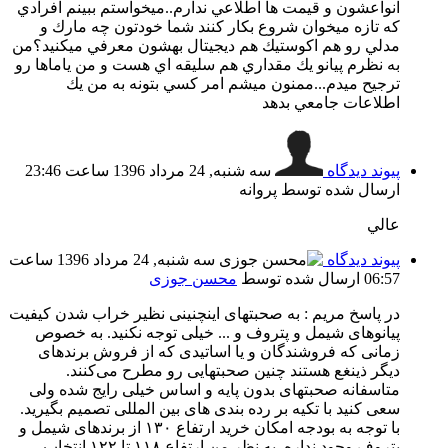
انواعشون و قيمت ها اطلاعي ندارم..ميخواستم ببينم افرادي
كه تازه ميخوان شروع بكار كنند شما خودتون چه مارك و
مدلي رو هم اكوستيك هم ديجيتال بهشون معرفي ميكنيد؟من
به نظرم پيانو يك مقداري هم سليقه اي هست و من ياماها رو
ترجيح ميدم...ممنون ميشم امر كسي بتونه به من يك
اطلاعات جامعي بدهد
پیوند دیدگاه
سه شنبه, 24 مرداد 1396 ساعت 23:46
ارسال شده توسط پروانه
عالي
پیوند دیدگاه
سه شنبه, 24 مرداد 1396 ساعت
06:57
ارسال شده توسط
محسن جوزی
در پاسخ مریم :‌ به صحبتهای اینچنینی نظیر خراب شدن کیفیت
پیانوهای شیمل و پتروف و ... خیلی توجه نکنید. به خصوص
زمانی که فروشندگان و یا اساتیدی که از فروش برندهای
دیگر ذینغع هستند چنین صحبتهایی رو مطرح می‌کنند.
متاسفانه صحبتهای بدون پایه و اساس خیلی رایج شده ولی
سعی کنید با تکیه بر رده بندی های بین المللی تصمیم بگیرید.
با توجه به بودجه امکان خرید ارتفاع ۱۳۰ از برندهای شیمل و
پتروف وجود نداره. به نظر من ارتفاع ۱۱۸ تا ۱۲۲ انتخاب