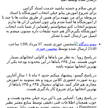
عرض سلام و خسته نباشيد خدمت استاد گرامي
براي شروع اموزش پيانو خيلي انتخاب اموزشگاه يا استاد
مربوطه براي من مهمه.براي همين از طريق سايت ها با چند تا
از اموزشگاه ها اشنا شدم ولي چون اشنايي از ان ها ندارم
نميتونم انتخاب كنم.ميخواستم راهنمايي از شما بابت انتخاب
اموزشگاه بگيرم.اگر هم جنبه تبليغات داره ممنون ميشم به
ايميل من ارسال كنيد.با تشكر
پیوند دیدگاه
شنبه, 07 مرداد 1396 ساعت
23:49
ارسال شده توسط
محسن جوزی
در پاسخ رویا :‌ به نظر من یاماها و کاوایی انتخابهای بسیار
خوبی هستند. مدل ۶۳۵ یاماها در این محدوده بودجه یکی از
بهترین انتخابها میتونه باشه
در پاسخ گیسو : پیشنهاد میکنم حدود ۶ ماه تا ۱ سال آغازین
رو به صورت حضوری کلاس بروید و بعد میتونید به آموزش
مجازی هم فکر کنید. مدلهای دیجیتال ۶۳۵ و ۶۴۵ یاماها از
بهترین انتخابها برای شروع کار یادگیری هست.
در پاسخ زهرا :‌ آشنایی من با این برند خیلی محدود هست و
خوب همچنان اطلاعات فنی دقیقی توسط منابع معتبر نظیر
Pianobuyer در موردش متتشر نشده. به همین دلیل نمیتونم