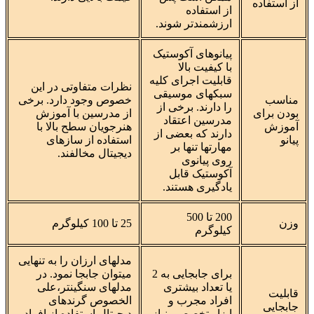
از استفاده
از استفاده
ارزشمندتر شوند.
پیانوهای آکوستیک
با کیفیت بالا
قابلیت اجرای کلیه
نظرات متفاوتی در این
سبکهای موسیقی
مناسب
خصوص وجود دارد. برخی
را دارند. برخی از
بودن برای
از مدرسین با آموزش
مدرسین اعتقاد
آموزش
هنرجویان سطح بالا با
دارند که بعضی از
پیانو
استفاده از سازهای
مهارتها تنها بر
دیجیتال مخالفند.
روی پیانوی
آکوستیک قابل
یادگیری هستند.
200 تا 500
وزن
25 تا 100 کیلوگرم
کیلوگرم
مدلهای ارزان را به تنهایی
برای جابجایی به 2
میتوان جابجا نمود. در
یا تعداد بیشتری
مدلهای سنگینتر،علی
قابلیت
افراد مجرب و
الخصوص گرندهای
جابجایی
ابزار تخصصی نیاز
دیجیتال استفاده از افراد