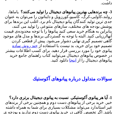
داشت.
3- چه برندهایی بهترین پیانوهای دیجیتال را تولید می‌كنند؟
یاماها،
رولند،‌كاوایی،‌کرگ، كاسیو،كورزویل و دایناتون را می‌توان به عنوان
جدی ترین تولید كنندگان پیانو دیجیتال نام برد. اغلب این برندها برای
پوشش بودجه های مختلف، سازهای متنوعی را تولید می كنند،
بنابراین به هنگام خرید سعی كنید پیانوها را با توجه محدوده‌ی قیمت
آنهاارزیابی كنید. البته با توجه به گستردگی برندها و مدل های موجود
گاهی تصمیم گیری نهایی دشوار می‌شود. پیش از قطعی کردن
تصمیم خود برای خرید، بد نیست با استفاده از
چند روش ساده
پیانوی خود را مورد بررسی قرار دهید. برای کسب اطلاعات بیشتر
در خصوص پیانوهای دیجیتال می‌توانید کتاب راهنمای جامع خرید
پیانوهای دیجیتال را از
اینجا
دانلود کنید.
سوالات متداول درباره پیانوهای آكوستیك
1- آیا هر پیانوی آكوستیكی نسبت به پیانوی دیجیتال برتری دارد؟‌
خیر. خرید برخی از پیانوهای دست دوم و همچنین برخی از برندهای
غیر استاندارد می‌تواند مشكلات بسیاری برای شما به همراه داشته
باشد. اگر تخصص كافی در خرید پیانوی دست دوم ندارید و بودجه ی