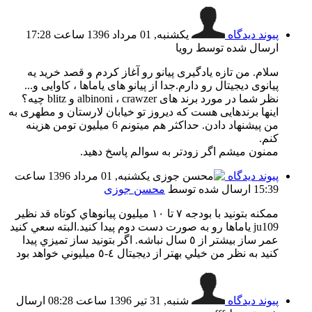
پیوند دیدگاه
یکشنبه, 01 مرداد 1396 ساعت 17:28
ارسال شده توسط رویا
سلام. من تازه یادگیری پیانو رو آغاز کردم و قصد خرید یه
پیانوی دیجیتال رو دارم.جدا از پیانو های یاماها ، کاوایی و...
نظر شما در مورد برند های albinoni ، crawzer و blitz چیه؟
اینها برندهایی هست که دیروز تو خیابان لارستان و مطهری به
من پیشنهاد دادن. حداکثر هم میتونم 6 میلیون تومن هزینه
کنم.
ممنون میشم اگر زودتر به سوالم پاسخ دهید.
پیوند دیدگاه
یکشنبه, 01 مرداد 1396 ساعت
15:39
ارسال شده توسط
محسن جوزی
ممكنه بتونيد با بودجه ٧ تا ١٠ ميليون پيانوهاي كوتاه قد نظير
ju109 ياماها رو به صورت دست دوم پيدا كنيد.البته سعي كنيد
عمر ساز بيشتر از ٥ سال نباشه. اگر بتونيد ساز تميزي پيدا
كنيد به نظر من خيلي بهتر از ديجيتال ٤-٥ ميليوني خواهد بود
پیوند دیدگاه
شنبه, 31 تیر 1396 ساعت 08:28
ارسال