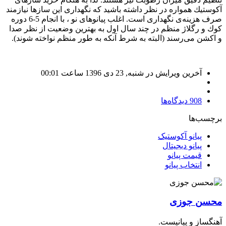
آكوستیك همواره در نظر داشته باشید كه نگهداری این سازها نیازمند
صرف هزینه‌ی نگهداری است. اغلب پیانوهای نو ، با انجام 5-6 دوره
كوك و رگلاژ منظم در چند سال اول به بهترین وضعیت از نظر صدا
و اكشن می‌رسند (‌البته به شرط آنكه به طور منظم نواخته شوند).
آخرین ویرایش در شنبه, 23 دی 1396 ساعت 00:01
908
دیدگاه‌ها
برچسب‌ها
پیانو آکوستیک
پیانو دیجیتال
قیمت پیانو
انتخاب پیانو
محسن جوزی
آهنگساز و پیانیست.