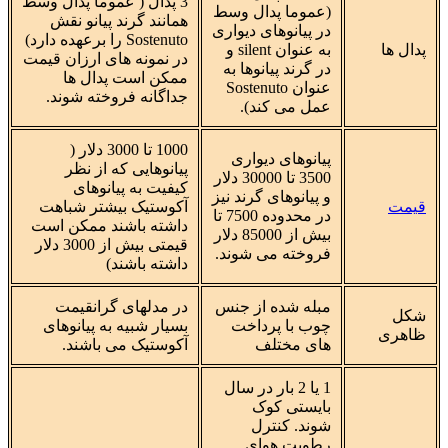
3 پدال ( عموما پدال وسط
(عموما پدال وسط
همانند گرند پیانو نقش
در پیانوهای دیواری
Sostenuto را برعهده دارد)
پدال ها
به عنوان silent و
در نمونه های ارزان قیمت
در گرند پیانوها به
ممکن است پدال ها
عنوان Sostenuto
جداگانه فروخته شوند.
عمل می کند).
1000 تا 3000 دلار (
پیانوهای دیواری
پیانوهایی که از نظر
3500 تا 30000 دلار
کیفیت به پیانوهای
و پیانوهای گرند نیز
قیمت
آکوستیک بیشتر شباهت
در محدوده 7500 تا
داشته باشند ممکن است
بیش از 85000 دلار
قیمتی بیش از 3000 دلار
فروخته می شوند.
داشته باشند)
مبله شده از جنس
در مدلهای گرانقیمت
شکل
چوب با پرداخت
بسیار شبیه به پیانوهای
ظاهری
های مختلف
آکوستیک می باشند.
1 یا 2 بار در سال
بایستی کوک
شوند. کنترل
رطوبت هوای