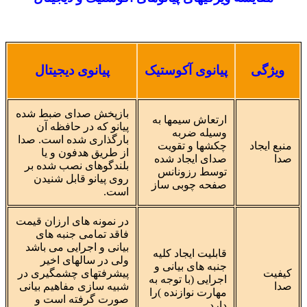
ویژگی
پیانوی آکوستیک
پیانوی دیجیتال
باز‌پخش صدای ضبط شده
ارتعاش سیمها به
پیانو که در حافظه آن
وسیله ضربه
بارگذاری شده است. صدا
منبع ایجاد
چکشها و تقویت
از طریق هدفون و یا
صدا
صدای ایجاد شده
بلندگوهای نصب شده بر
توسط رزونانس
روی پیانو قابل شنیدن
صفحه چوبی ساز
است.
در نمونه های ارزان قیمت
فاقد تمامی جنبه های
بیانی و اجرایی می باشد
قابلیت ایجاد کلیه
ولی در سالهای اخیر
جنبه های بیانی و
کیفیت
پیشرفتهای چشمگیری در
اجرایی (با توجه به
صدا
شبیه سازی مفاهیم بیانی
مهارت نوازنده )را
صورت گرفته است و
دارد.