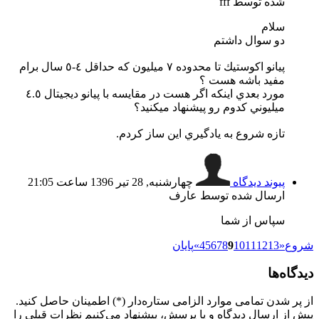
شده توسط fff
سلام
دو سوال داشتم
پيانو اكوستيك تا محدوده ٧ ميليون كه حداقل ٤-٥ سال برام
مفيد باشه هست ؟
مورد بعدي اينكه اگر هست در مقايسه با پيانو ديجيتال ٤.٥
ميليوني كدوم رو پيشنهاد ميكنيد؟
تازه شروع به يادگيري اين ساز كردم.
پیوند دیدگاه
چهارشنبه, 28 تیر 1396 ساعت 21:05
ارسال شده توسط عارف
سپاس از شما
شروع
«
13
12
11
10
9
8
7
6
5
4
»
پایان
دیدگاه‌ها
از پر شدن تمامی موارد الزامی ستاره‌دار (*) اطمینان حاصل کنید.
پیش از ارسال دیدگاه و یا پرسش، پیشنهاد می‌کنیم نظرات قبلی را