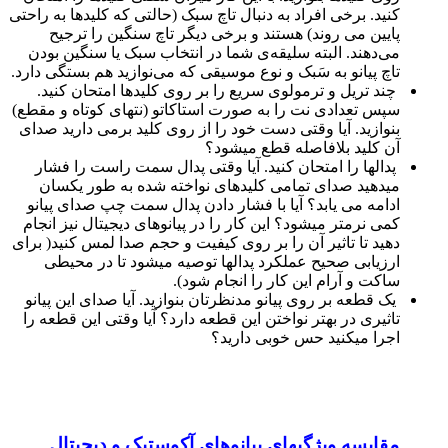
کنید. برخی افراد به دنبال تاچ سبک (حالتی که کلیدها به راحتی
پایین می روند) هستند و برخی دیگر تاچ سنگین را ترجیح
می‌دهند. البته سلیقه‌‌ی شما در انتخاب سبک یا سنگین بودن
تاچ پیانو به سَبک و نوع موسیقی که می‌نوازید هم بستگی دارد.
چند تریل و ترمولوی سریع را بر روی کلیدها امتحان کنید.
سپس تعدادی نت را به صورت استاکاتو (نتهای کوتاه و مقطع)
بنوازید. آیا وقتی دست خود را از روی کلید برمی دارید صدای
آن کلید بلافاصله قطع میشود؟
پدالها را امتحان کنید. آیا وقتی پدال سمت راست را فشار
میدهید صدای تمامی کلیدهای نواخته شده به طور یکسان
ادامه می یابد؟ آیا با فشار دادن پدال سمت چپ صدای پیانو
کمی نرمتر میشود؟ این کار را در پیانوهای دیجیتال نیز انجام
دهید تا تاثیر آن را بر روی کیفیت و حجم صدا لمس کنید( برای
ارزيابی صحیح عملكرد پدالها توصيه میشود تا در محيطی
ساكت و آرام اين كار را انجام شود).
یک قطعه بر روی پیانو مدنظرتان بنوازید. آیا صدای این پیانو
تاثیری در بهتر نواختن این قطعه دارد؟ آیا وقتی این قطعه را
اجرا میکنید حس خوبی دارید؟
مقایسه ویژگیهای پیانوهای آکوستیک و دیجیتال