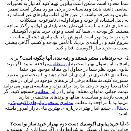
شما محدود است ممكن است پیانویی تهیه كنید كه نیاز به تعمیرات
اساسی داشته باشد ومتاسفانه در برخی موارد ممكن است تعمیر
مقرون به صرفه نباشد. در عین حال اغلب پیانوهای غیر استاندارد
به دلیل استفاده از چوب و مواد اولیه‌ی نامرغوب مشكلات
ساختاری دارند و با مسائلی نظیر عدم پایداری كوك و رگلاژ مواجه
هستند. اگر بودجه ی شما كم است و توان خرید پیانوی آكوستیك
خوب را ندارید بهتر است آموزش را با یك پیانوی دیجیتال مناسب
شروع كنید و در آیند‌ه‌ی نزدیك با تامین بودجه و كسب آگاهی بیشتر،
نسبت به خرید ساز آكوستیك اقدام كنید.
2- چه برندهایی معتبر هستند و رتبه بندی آنها چگونه است؟
برای
پاسخ به این سوال بهتر است به
این مطلب
مراجعه نمایید. اگر برند
پیانوی مورد نظر شما در جداول این مقاله موجود نبود حتما
مطالعه‌ی دقیقتری در باره ی آن انجام دهید و با متخصصین معتمد
مشورت كنید.متاسفانه برخی از برندهای موجود در ایران در هیچ
كجای دنیا وجود خارجی ندارند! برای درك و مقایسه‌ی بهتر می توانید
قیمت جهانی مدلهای مختلف پیانو را در
این مطلب
جستجو كنید. اگر
فرصت بازدید و مقایسه‌ی مدلها و برندهای مختلف را ندارید
می‌توانید با مراجعه به مطلب
مدلهای منتخب پیانوهای آکوستیک و
دیجیتال
، چشم انداز بهتری در‌باره ی بهترین های بازار امروز داشته
باشید.
3- آیا خرید پیانوی آكوستیك دست دوم بهتراز خرید ساز نو است؟
جواب این سوال بستگی به شرایط دارد. اگر شما تازه كار هستید و