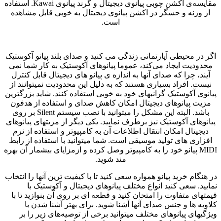
مقایسه‌ی اکشن چوبی پیانوی دیجیتال و گرند پیانوی Kawai. استفاده
از وزنه و حسگر در اکشن پیانوی دیجیتال به خوبی قابل مشاهده
است.
اگر در محیطی آپارتمانی زندگی می کنید و صدای بلند پیانو آکوستیک
محدودیت ایجاد می‌کند، عموما پیانوهای آکوستیک به کار شما نمی
آیند، چرا که صدای آنها به اندازه‌ ی پیانو های دیجیتال قابل کنترل
نیست. افراد بسیاری هستند که به دلیل این محدودیت نمیتوانند از
پیانوی آکوستیک گرانبهای خود به خوبی استفاده کنند. شاید بزرگترین
مزیت پیانوهای دیجیتال امکان کاهش صدای و استفاده از هدفون
باشد. البته این مشکل را میتوانید با نصب سیستم Silent بر روی
پیانوهای آکوستیک نیز برطرف نمایید. یکی دیگر از مزیتهای پیانوهای
دیجیتال امکان انتقال اطلاعات آن به کامپیوتر و استفاده از نرم
افزاری های تولید موسیقی است. شما میتوانید با استفاده از رابط
MIDI پیانو خود را به کامپیوتر وصل کرده و ازمزایای بیشمار آن بهره
مند شوید.
در هنگام خرید پیانو همواره سعی کنید تا با کیفیت ترین آنها را انتخاب
نمایید. سعی کنید انواع مختلف پیانوهای دیجیتال و آکوستیک با
قیمتهای متفاوت را امتحان کنید و قطعه ای بر روی آن بنوازید تا با
کلاویه ها و جنس صدای آنها آشنا شوید. برای بهتر آشنا شدن با
ویژگیهای پیانوهای مختلف میتوانید برخی از توصیه‌های زیر را بر