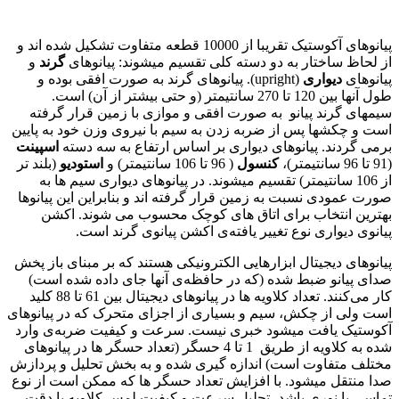
پیانوهای آکوستیک تقریبا از 10000 قطعه متفاوت تشکیل شده اند و
از لحاظ ساختار به دو دسته کلی تقسیم میشوند: پیانوهای
گرند
و
پیانوهای
دیواری
(upright). پیانوهای گرند به صورت افقی بوده و
طول آنها بین 120 تا 270 سانتیمتر (و حتی بیشتر از آن) است.
سیمهای گرند پیانو به صورت افقی و موازی با زمین قرار گرفته
است و چکشها پس از ضربه زدن به سیم با نیروی وزن خود به پایین
برمی گردند. پیانوهای دیواری بر اساس ارتفاع به سه دسته
اسپینت
(91 تا 96 سانتیمتر)،
کنسول
( 96 تا 106 سانتیمتر) و
استودیو
(بلند تر
از 106 سانتیمتر) تقسیم میشوند. در پیانوهای دیواری سیم ها به
صورت عمودی نسبت به زمین قرار گرفته اند و بنابراین این پیانوها
بهترین انتخاب برای اتاق های کوچک محسوب می شوند. اكشن
پیانوی دیواری نوع تغییر یافته‌ی اکشن پیانوی گرند است.
پیانوهای دیجیتال ابزارهایی الکترونیکی هستند که بر مبنای باز پخش
صدای پیانو ضبط شده (که در حافظه‌ی آنها جای داده شده است)
کار می‌کنند. تعداد کلاویه ها در پیانوهای دیجیتال بین 61 تا 88 کلید
است ولی از چکش، سیم و بسیاری از اجزای متحرک که در پیانوهای
آکوستیک یافت میشود خبری نیست. سرعت و كیفیت ضربه‌ی وارد
شده به کلاویه از طریق 1 تا 4 حسگر (‌تعداد حسگر ها در پیانوهای
مختلف متفاوت است) اندازه گیری شده و به بخش تحلیل و پردازش
صدا منتقل میشود. با افزایش تعداد حسگر ها كه ممكن است از نوع
تماسی یا نوری باشد،‌ تحلیل سرعت و كیفیت لمس كلاویه با دقت