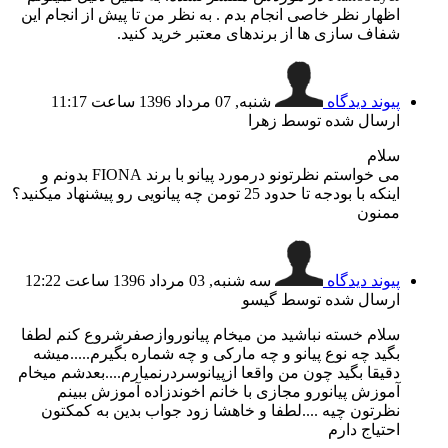
اظهار نظر خاصی انجام بدم . به نظر من تا پیش از انجام این
شفاف سازی ها از برندهای معتبر خرید کنید.
پیوند دیدگاه
شنبه, 07 مرداد 1396 ساعت 11:17
ارسال شده توسط زهرا
سلام
می خواستم نظرتونو درمورد پیانو با برند FIONA بدونم و
اینکه با بودجه تا حدود 25 تومن چه پیانویی رو پیشنهاد میکنید؟
ممنون
پیوند دیدگاه
سه شنبه, 03 مرداد 1396 ساعت 12:22
ارسال شده توسط گیسو
سلام خسته نباشید من میخام پیانوروازصفرشروع کنم لطفا
بگید چه نوع پیانو و چه مارکی و چه شماره بگیرم.....میشه
دقیقا بگید چون من واقعا ازپیانوسردرنمیارم....بعدشم میخام
آموزش پیانورو مجازی با خانم اخوندزاده آموزش ببینم
نظرتون چیه ....لطفا و خاهشا زود جواب بدین به کمکتون
احتیاج دارم