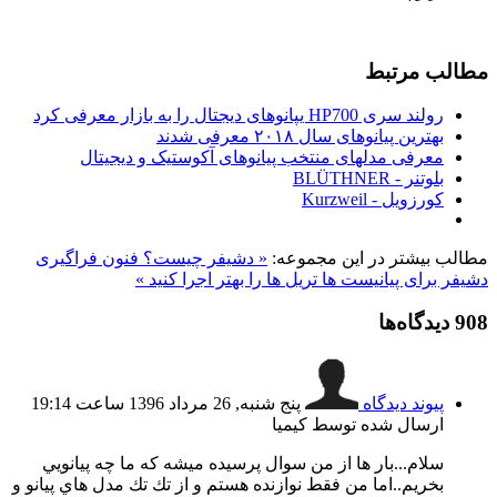
مطالب مرتبط
رولند سری HP700 یپانوهای دیجتال را به بازار معرفی کرد
بهترین پیانوهای سال ۲۰۱۸ معرفی شدند
معرفی مدلهای منتخب پیانوهای آکوستیک و دیجیتال
بلوتنر - BLÜTHNER
کورزویل - Kurzweil
مطالب بیشتر در این مجموعه:
« دشيفر چیست؟ فنون فراگیری
دشيفر برای پيانيست ها
تريل ها را بهتر اجرا كنيد »
908
دیدگاه‌ها
پیوند دیدگاه
پنج شنبه, 26 مرداد 1396 ساعت 19:14
ارسال شده توسط كيميا
سلام...بار ها از من سوال پرسيده ميشه كه ما چه پيانويي
بخريم..اما من فقط نوازنده هستم و از تك تك مدل هاي پيانو و