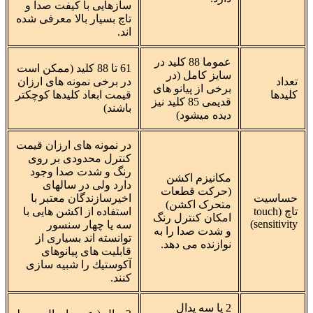
سازهایی با کیفت صدا و
تاچ بسیار بالا معرفی شده
اند.
عموما 88 کلید در
61 تا 88 کلید (ممکن است
سایز کامل (در
تعداد
در برخی نمونه های ارزان
برخی از پیانو های
کلیدها
قیمت ابعاد كلیدها كوچكتر
قدیمی 85 کلید نیز
باشند)
دیده میشود)
در نمونه های ارزان قیمت
کنترل محدودی بر روی
رنگ و شدت صدا وجود
مکانیزم اکشن
دارد ولی در سالهای
(حرکت قطعات
حساسیت
اخیرسازندگان معتبر با
متحرک اکشن)
تاچ (touch
استفاده از اكشن هایی با
امکان کنترل رنگ
sensitivity)
سه یا چهار سنسور
و شدت صدا را به
توانسته اند بسیاری از
نوازنده می دهد.
قابلیت های پیانوهای
آكوستیك را شبیه سازی
كنند.
2 یا سه پدال