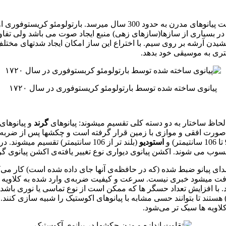
در شروع اجازه بدهید تا به چند نکته کلیدی در مورد پیانو بپردازیم. قدمت پیانو
 بسیاری از سازها(سازهای زهی) منبع ایجاد صوت می باشد ولی تفاوت 
 کشیدن آرشه بر روی سیم. با اختراع این ساز امکان ایجاد شدتهای مختل
تری به موسیقی خود بدهد.
پیانوی ساخته شده توسط بارتولومئو کریستوفوری در سال ۱۷۲۰
گرند
و پیانوهای
پیانو به صورت افقی و موازی با زمین قرار گرفته است و چکشها پس از ضربه
استودیو
(بلند تر از 106 سانتیمتر) تقسیم
 محسوب می شوند. اكشن پیانوی دیواری نوع تغییر یافته‌ی اکشن پیانوی گ
با افزایش تعداد حسگر ها كه ممكن است از نوع تماسی یا نوری باشد،
یانوهای دیجیتال با کیفیت معمولا دارای کلاویه های سنگین (weighted) هستند تا بتوانند حسی مشابه با پیانوه
ویه ها سبک تر می‌شود.