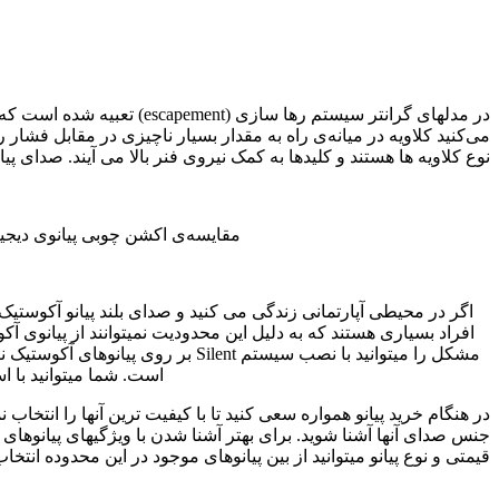
در مدلهای گرانتر سیستم ره
می‌كنید كلاویه در میانه‌ی راه به مقدار بسیار ناچیزی در مقابل فشار 
نوع کلاویه ها هستند و کلیدها به کمک نیروی فنر بالا می آیند. صدای 
مقایسه‌ی اکشن چوبی پیانوی دیجیتال و گرند پیانوی Kawai. استفاده از وزنه و حسگر در ا
اگر در محیطی آپارتمانی زندگی می کنید و صدای بلند پیانو آکوستیک م
افراد بسیاری هستند که به دلیل این محدودیت نمیتوانند از پیانوی آ
مشکل را میتوانید با نصب سیستم nt
است. شما میتوانید با استفاده از رابط MIDI پیانو خود را به کامپیوتر و
در هنگام خرید پیانو همواره سعی کنید تا با کیفیت ترین آنها را انتخاب 
جنس صدای آنها آشنا شوید. برای بهتر آشنا شدن با ویژگیهای پیانوهای م
قیمتی و نوع پیانو میتوانید از بین پیانوهای موجود در این محدوده انتخاب 