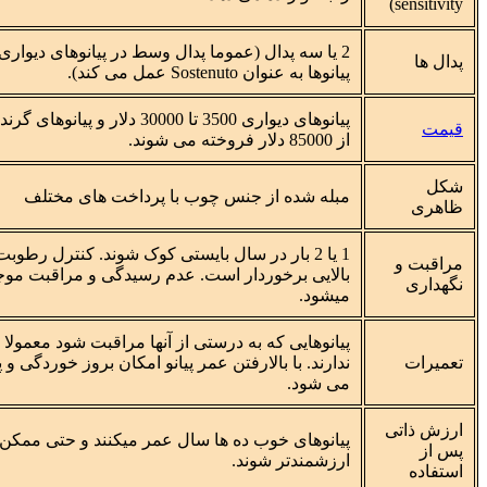
sensitivity)
پدال ها
پیانوها به عنوان Sostenuto عمل می کند).
قیمت
از 85000 دلار فروخته می شوند.
شکل
مبله شده از جنس چوب با پرداخت های مختلف
ظاهری
1 یا 2 بار در سال بایستی کوک شوند. کنترل رط
مراقبت و
بالایی برخوردار است. عدم رسیدگی و مراقبت م
نگهداری
میشود.
پیانوهایی که به درستی از آنها مراقبت شود معمولا 
تعمیرات
ندارند. با بالارفتن عمر پیانو امکان بروز خوردگی 
می شود.
ارزش ذاتی
پیانوهای خوب ده ها سال عمر میکنند و حتی ممکن
پس از
ارزشمندتر شوند.
استفاده