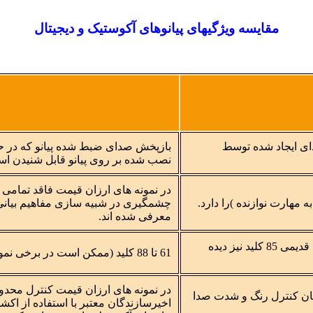
مقایسه ویژگیهای پیانوهای آکوستیک و دیجیتال
ای ایجاد شده توسط
باز‌پخش صدای ضبط شده پیانو که در ح
نصب شده بر روی پیانو قابل شنیدن ا
در نمونه های ارزان قیمت فاقد تمامی 
به مهارت نوازنده )را دارد.
چشمگیری در شبیه سازی مفاهیم بیانی 
معرفی شده اند.
عموما 88 کلید در سایز کامل (در برخی از پیانو های قدیمی 85 کلید نیز دیده
61 تا 88 کلید (ممکن است در برخی نمونه های ارزان قیمت ابعاد كلیدها كوچكتر باشند)
در نمونه های ارزان قیمت کنترل محدو
ن کنترل رنگ و شدت صدا
اخیرسازندگان معتبر با استفاده از اكشن