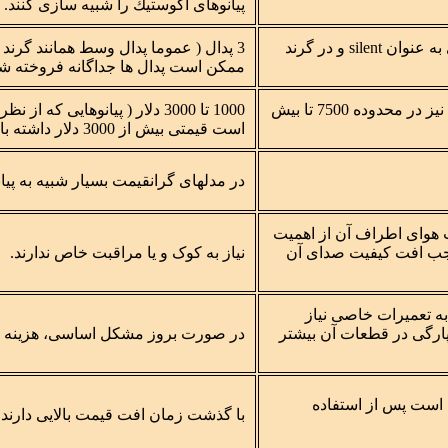
پیانوهای آكوستیك را شبیه سازی كنند.
2 یا سه پدال (عموما پدال وسط در پیانوهای دیواری به عنوان silent و در گرند
ممکن است پدال ها جداگانه فروخته شو
پیانوهای دیواری 3500 تا 30000 دلار و پیانوهای گرند نیز در محدوده 7500 تا بیش
1000 تا 3000 دلار ( پیانوهای
است قیمتی بیش از 3000 دلار داشته باشند)
در مدلهای گرانقیمت بسیار شبیه به پیا
وبت هوای اطراف آن از اهمیت
وجب افت کیفیت صدای آن
نیاز به کوک و یا مراقبت خاص ندارند.
به تعمیرات خاصی نیاز
و پارگی در قطعات آن بیشتر
در صورت بروز مشکل اساسی، هزینه تعمی
 است پس از استفاده
با گذشت زمان افت قیمت بالایی دارند.