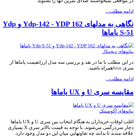
در مواقعی نمیخواستند صدای تمرین آنها را بشنوند.
ادامه مطلب...
نگاهی به مدلهای Ydp-142 - YDP 162 و Ydp
S-51 یاماها
پیانوهای دیجیتال
در این مطلب با ما در نقد و بررسی سه مدل ارزانقیمت یاماها از
سری
همراه باشید.
Arius
ادامه مطلب...
مقايسه سری U و UX ياماها
پیانوهای آکوستیک
اغلب اوقات خريداران به هنگام انتخاب بين سری U و UX ياماها
دچار سردرگمی مي‌شوند. با توجه به قيمت بالاتر سری X بسياری
علاقه مندند تا بدانند چه تفاوتهايي ميان اين دو مدل وجود دارد.