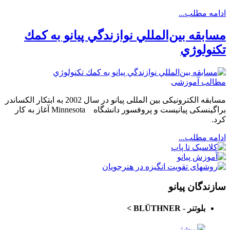
ادامه مطلب...
مسابقه بين‌المللي نوازندگي پيانو به كمك
تكنولوژي
مطالب آموزشی
مسابقه الكترونيكی بين المللی پيانو در سال 2002 به ابتكار الكساندر
براگينسکی پيانيست و پروفسور دانشگاه Minnesota آغاز به كار
كرد.
ادامه مطلب...
سازندگان پیانو
بلوتنر - BLÜTHNER
>
بیشتر