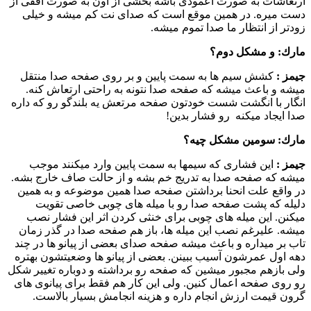
ارتعاشات به صورت اعمودی باشه بخشی از اون به صورت افقی از
دست میره. در همین موقع است كه صدای نت كم میشه و خیلی
زودتر از انتظار ما صدا تموم میشه.
مارك:
و مشكل دوم؟
جیمز :‌
كشش سیم ها به سمت پایین و بر روی صفحه صدا منتقل
میشه و باعث میشه كه صفحه صدا نتونه به راحتی ارتعاش كنه.
انگار با انگشت شست خودتون صفحه مرتعش یه بلندگو رو كه داره
صدا ایجاد میكنه رو فشار بدین!
مارك:
سومین مشكل چیه؟
جیمز :‌
این فشاری كه سیمها به سمت پایین وارد میكنند موجب
میشه كه صفحه صدا به تدریج خم بشه و از حالت صاف خارج بشه.
در واقع علت انحنا برداشتن صفحه صدا همین موضوعه و به همین
دلیله كه پشت صفحه صدا رو با میله های چوبی خاصی تقویت
میكنن. این میله های چوبی برای خنثی كردن اثر این فشار نصب
میشه. علیرغم نصب این میله ها،‌ باز هم صفحه صدا در گذر زمان
تاب بر میداره و باعث میشه صفحه صدای بعضی از پیانو ها در چند
دهه اول عمرشون آسیب ببینن. بعضی از پیانو ها وضعیتشون بهتره
ولی بازهم مجبور میشین كه صفحه رو برداشته و دوباره تغییر شكل
رو روی صفحه اعمال كنین. ولی این كار هم فقط برای پیانوی های
گرون قیمت ارزش انجام داره و هزینه انجامش بسیار بالاست.