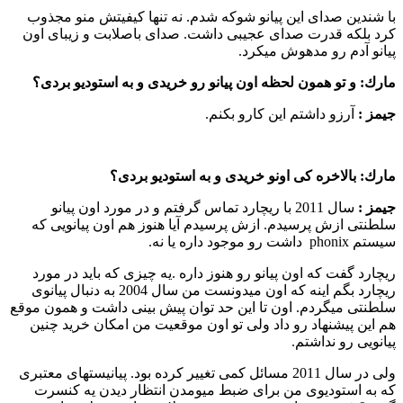
با شندین صدای این پیانو شوكه شدم. نه تنها كیفیتش منو مجذوب
كرد بلكه قدرت صدای عجیبی داشت. صدای باصلابت و زیبای اون
پیانو آدم رو مدهوش میكرد.
مارك:
و تو همون لحظه اون پیانو رو خریدی و به استودیو بردی؟
جیمز :‌
آرزو داشتم این كارو بكنم.
مارك:
بالاخره كی اونو خریدی و به استودیو بردی؟
جیمز :‌
سال 2011 با ریچارد تماس گرفتم و در مورد اون پیانو
سلطنتی ازش پرسیدم. ازش پرسیدم آیا هنوز هم اون پیانویی كه
سیستم phonix داشت رو موجود داره یا نه.
ریچارد گفت كه اون پیانو رو هنوز داره .یه چیزی كه باید در مورد
ریچارد بگم اینه كه اون میدونست من سال 2004 به دنبال پیانوی
سلطنتی میگردم. اون تا این حد توان پیش بینی داشت و همون موقع
هم این پیشنهاد رو داد ولی تو اون موقعیت من امكان خرید چنین
پیانویی رو نداشتم.
ولی در سال 2011 مسائل كمی تغییر كرده بود. پیانیستهای معتبری
كه به استودیوی من برای ضبط میومدن انتظار دیدن یه كنسرت