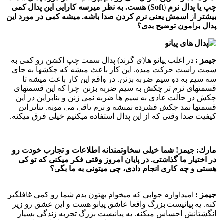
چپ یا پدال نرم (Soft) هست. به نظر میرسه كارایی این پدال كمی
بیشتر از اسمش یعنی نرم كردن صدا باشه. میشه كمی در مورد این
پدال برامون توضیح بدی؟
جیمز :‌
در اغلب پیانو ها(ی گرند) پدال سمت چپ اكشن رو كمی به
سمت راست حركت میده. این كار باعث میشه كه چكشها به جای
سه سیم به دو سیم ضربه بزنن. در واقع این كار باعث میشه تا
قسمتهای نرم تر چكش به سیم ضربه بزنن. چرا كه این قسمتهای
چكش در حالت عادی به سیم ها ضربه نمی زنن و بنابراین در این
قسمتها نمد چكش فشرده نمیشه و نرم باقی می مونه. بنابر این
كیفیت صدا وقتی كه از این پدال استفاده میكنیم خیلی فرق میكنه.
مارك:
جیمز! شما خیلی سخاوتمندانه اطلاعات و تجارب خودت رو
در اختیار ما گذاشتی. در پایان امروز وقتی فكر میكنی كه تو كی
هستی و چه كاری انجام دادی، چی میتونی به ما بگی؟
جیمز :‌
امیداوارم جوابی كه میخوام بهتون بدم شما رو كمی غافلگیر
كنه. یه پیانیست بزرگ واقعا عاشق پیانو هست و این عشق رو زیر
انگشتانش احساس میكنه. یه پیانیست بزرگ تجربه زندگی بسیار