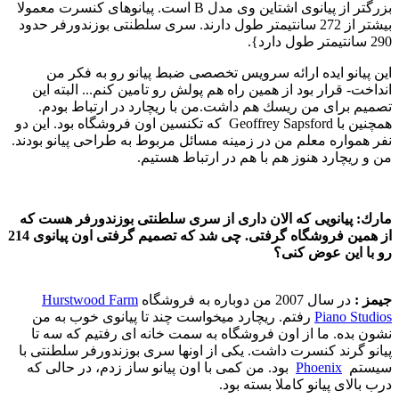
بزرگتر از پیانوی اشتاین وی مدل B است. پیانوهای كنسرت معمولا
بیشتر از 272 سانتیمتر طول دارند. سری سلطنتی بوزندورفر حدود
290 سانتیمتر طول دارد}.
این پیانو ایده ارائه سرویس تخصصی ضبط پیانو رو به فكر من
انداخت- قرار بود از همین راه هم پولش رو تامین كنم... البته این
تصمیم برای من ریسك هم داشت.من با ریچارد در ارتباط بودم.
همچنین با Geoffrey Sapsford كه تكنسین اون فروشگاه بود. این دو
نفر همواره معلم من در زمینه مسائل مربوط به طراحی پیانو بودند.
من و ریچارد هنوز هم با هم در ارتباط هستیم.
مارك:
پیانویی كه الان داری از سری سلطنتی بوزندورفر هست كه
از همین فروشگاه گرفتی. چی شد كه تصمیم گرفتی اون پیانوی 214
رو با این عوض كنی؟
جیمز :‌
در سال 2007 من دوباره به فروشگاه
Hurstwood Farm
Piano Studios
رفتم. ریچارد میخواست چند تا پیانوی خوب به من
نشون بده. ما از اون فروشگاه به سمت خانه ای رفتیم كه سه تا
پیانو گرند كنسرت داشت. یكی از اونها سری بوزندورفر سلطنتی با
سیستم
Phoenix
بود. من كمی با اون پیانو ساز زدم، در حالی كه
درب بالای پیانو كاملا بسته بود.