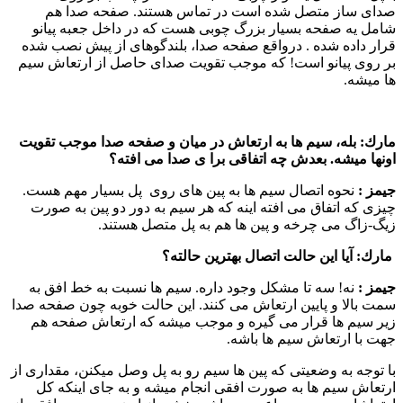
صدای ساز متصل شده است در تماس هستند. صفحه صدا هم
شامل یه صفحه بسیار بزرگ چوبی هست كه در داخل جعبه پیانو
قرار داده شده . درواقع صفحه صدا، بلندگوهای از پیش نصب شده
بر روی پیانو است! كه موجب تقویت صدای حاصل از ارتعاش سیم
ها میشه.
مارك:
بله، سیم ها به ارتعاش در میان و صفحه صدا موجب تقویت
اونها میشه. بعدش چه اتفاقی برا ی صدا می افته؟
جیمز :‌
نحوه اتصال سیم ها به پین های روی پل بسیار مهم هست.
چیزی كه اتفاق می افته اینه كه هر سیم به دور دو پین به صورت
زیگ-زاگ می چرخه و پین ها هم به پل متصل هستند.
مارك:
آیا این حالت اتصال بهترین حالته؟
جیمز :‌
نه! سه تا مشكل وجود داره. سیم ها نسبت به خط افق به
سمت بالا و پایین ارتعاش می كنند. این حالت خوبه چون صفحه صدا
زیر سیم ها قرار می گیره و موجب میشه كه ارتعاش صفحه هم
جهت با ارتعاش سیم ها باشه.
با توجه به وضعیتی كه پین ها سیم رو به پل وصل میكنن، مقداری از
ارتعاش سیم ها به صورت افقی انجام میشه و به جای اینكه كل