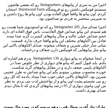
اخیرا من یه سری از پیانوهای Steingraebers رو كه بعضی هاشون
سیستم فونیكس داشتن رو تو فروشگاه Hurstwood Farm امتحان
كردم. اون پیانو ها واقعا فوق العاده بودن. اون پیانو ها روح داشتن و
یه شیرینی منحصر به فردی تو صداشون بود.
اخیرا صدای ساز Steingraeber 205 رو كه تو استودیوی شما هست رو
هم شنیدم. این پیانو صداش فوق العادست. باس فوق العاده ای داره.
حجم صداش خیلی عالیه و مثال پیانوهای كنسرت گرند صدا میده.
تعادل بین اكتاوهای مختلف این پیانو واقعا حرف نداره. قسمت
میانی ساز خیلی شیرین و شفاف میخونه. صدای اكتاوهای بالایی این
پیانو مثل پیانوهایی كه فونیكس دارن شفاف و درخشانه.
در اینجا میخوام به پیانو دیواری Steingraeber 130 پدرم هم اشاره ای
بكنم. باید قبول كنیم كه پیانو های دیواری از نظر خلوص صدا در
اكتاوهای پایینی ضعف دارند و در مقابل پیانوهای گرند شكست
خورده محسوب میشن. میتونم بگم این پیانو صداش به طرز عجیبی
شیرین بود. اكتاوهای بالایی خیلی خوب صدا میداد. یادمه كه كل روز
رو می نشستم پشت اون پیانو و از نواختنش لذت می بردم. به نظر
من اون پیانوی دیواری از 95 درصد پیانوهای گرندی كه تا بحال دیدم
صدای بهتری داشت.
مارك:
بذار آخرین سوال فنی رو هم بپرسم كه در مورد پدال سمت