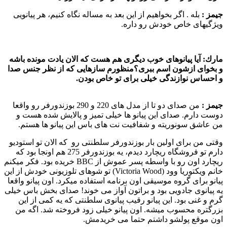
جیمز :‌
بله . اگر بخواهیم از این بعد به مساله نگاه كنیم، هر پیانویی
ویژگیهای خاص خودش رو داره.
مارك:
آیا پیانوهای خوب دیگری هم هست كه الان یادت مونده باشه
و بخوای ازشون اسم ببری؟‌منظورم سازهایی كه از نظر جنس صدا
و احساس نوازندگی خیلی برای تو خاص بودن.
جیمز :‌
من صدای دو تا از مدل های 220 و 290 بوزندورفر رو واقعا
دوست دارم. صدای این پیانو ها خیلی تمیز و پالایش شده هست و
من عاشق سونوریته و شفافیت نت های باس این پیانو ها هستم.
وقتی من برای اولین بار بوزندورفر سلطنتی رو كه الان تو استودیو
دارم تو فروشگاه ریچارد دیدم، یه بوزندورفر 275 هم اونجا بود كه
ریچارد اون رو با واسطه پسر عموش از BBC خریده بود. فكر میكنم
خانم ویكتوریا وود (Victoria Wood) تو شوهای تلوزیونی خودش از این
پیانو برای گروه موسیقی اون برنامه استفاده میكرد. اون پیانو واقعا
یه پیانوی جادویی بود و براتون آواز می خوند! صدای بخش باس خیلی
گرم و غنی بود. این پیانو رقیب پیانوی سلطنتی كه یه كمی از این
بزرگتره محسوب میشه. اون پیانو خیلی زود فروخته شد. اگه من
اون موقع پولشو داشتم حتما می خریدمش.