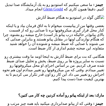
جیمز :‌
ما سعی میكنیم كه استودیو رو به یك آزمایشگاه صدا تبدیل
كنیم. دقیقا همون كاری كه
Glenn Gould
انجام میداد.
بعضی وقتها من از پیانیست میخوام تا به اتاق فرمان بیاد و یا اینكه
كنار محل قرار گیری میكروفونها بره تا صدایی رو كه از قسمت
بالای پیانو(در حالیكه درب پیانو باز است) خارج میشه رو بشنوه. چرا
كه هنگام نوازندگی اونها در مقابل پیانو هستند و بنابراین صدایی كه
می شنوند با صدایی كه ضبط میشه و شنونده آن را خواهد شنید
متفاوته. این صحنه چشم اندازی از كار ضبط است.
هنگامی كه بت برای ضبط آثارش به اینجا اومد ما وقت بیشتری رو
نسبت به سایر پروژه ها بر روی ضبط، پخش و تحلیل صدای ضبط
شده صرف كردیم. من بر اساس اجرای او محل میكروفونها رو
تغییر میدادم. وقتی كه من میكروفونها رو تغییر میدادم اون هم نحوه
اجراش رو تغییر می داد. این كار رو اون قدر تكرار می كردیم تا به
بهترین كیفیت صدا دست پیدا كنیم.
مارك:
بعد از اینكه پیانو رو آماده كردین چه كار می كنین؟
جیمز :‌
وقتی كه از پیانو صدابرداری میكنید باید همه چیز مرتب و