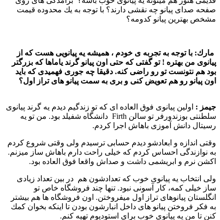
قدیمی هنوز هم میتونه یه پیانوی خوب باشه؟ برآمدگی های روی
صفحه صدای پیانو چه نقشی دارند؟ با توجه به یك محدوده قیمت
مشخص بهترین پیانو كدومه؟
مارك:
با توجه به تجربه ی خودم ، همیشه یه پیانویی هست كه از
پیانوی من بهتره ! تو گفتی كه حتی اون پیانو گرند یاماها كه بزرگتر
بود هم نتونست تو رو راضی كنه. دقیقا چه جوری فهمیدی كه باید
اون پیانو رو هم تعویض كنی و بری به سمت پیانو های تراز اول؟
جیمز :‌
اولین پیانوی فوق العاده ای كه تو زندگیم دیدم یه گرند پیانوی
سلطنتی بوزندورفر تو سالن Firth دانشگاه شفیلد بود. من تو یه
رسیتال دانش آموزی باهاش اجرا كردم.
وقتی اندازه و ابعادشو دیدم حسابی ترسیدم ولی وقتی شروع كردم
به نوازندگی احساس كردم كه خیلی راحت دارم باهاش ساز میزنم.
اكشن نرم و ابریشمی داشت و صداش واقعا فوق العاده بود.
ولی انتخاب یه پیانوی خوب كه تعدادشون هم در بین تعداد زیادی
ساز خیلی كمه، كار آسونی نبود. تنها چند فروشگاه خاص تو
انگلستان پیانوهای تراز اول میفروختن. اون فروشگاه ها هم بیشتر
به فكر فروختن پیانو های داخل انبارشون بودن تا اینكه بخوان كمك
كنن تا من یه پیانوی خوب برای استودیوم تهیه كنم.