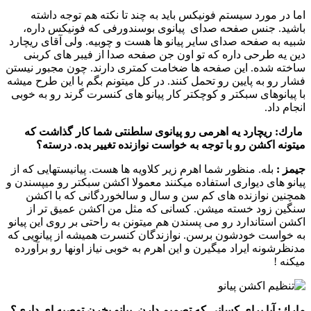
اما در مورد سیستم فونیكس باید به چند تا نكته هم توجه داشته
باشید. جنس صفحه صدای پیانوی بوسندورفی كه فونیكس داره،
شبیه به صفحه صدای سایر پیانو ها هست و چوبیه. ولی آقای ریچارد
دین یه طرحی داره كه تو اون جن صفحه صدا از فیبر های كربنی
ساخته شده. این صفحه ها ضخامت كمتری دارند. چون مجبور نیستن
فشار رو به پایین رو تحمل كنند. در كل میتونم بگم با این طرح میشه
با پیانوهای سبكتر و كوچكتر كار پیانو های كنسرت گرند رو به خوبی
انجام داد.
مارك:
ریچارد یه اهرمی رو پیانوی سلطنتی شما كار گذاشت كه
میتونه اكشن رو با توجه به خواست نوازنده تغییر بده. درسته؟
جیمز :‌
بله. منظور شما اهرم زیر كلاویه ها هست. پیانیستهایی كه از
پیانو های دیواری استفاده میكنند معمولا اكشن سبكتر رو میپسندن و
همچنین نوازنده های كم سن و سال و سالخوردگانی كه با اكشن
سنگین زود خسته میشن. كسانی كه مثل من اكشن عمیق تر از
اكشن استاندارد رو می پسندن هم میتونن به راحتی بر روی این پیانو
به خواست خودشون برسن. نوازندگان كنسرت همیشه از پیانویی كه
مدنظرشونه ایراد میگیرن و این اهرم به خوبی نیاز اونها رو برآورده
میكنه !
مارك:
آیا برای كسانی كه تصمیم دارن پیانو بخرن توصیه ای داری؟