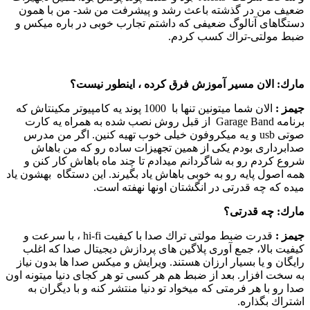
ضعیف من در گذشته باعث رشد و پیشرفت من شد- من با همون
دستگاهای آنالوگ ضعیفی كه داشتم تجارب خوبی در باره میكس و
ضبط مولتی-تراك كسب كردم.
مارك:
الان مسیر آموزش فرق كرده ، اینطور نیست؟
جیمز :‌
الان شما میتونین تنها با 1000 پوند یه كامپیوتر مكینتاش كه
برنامه Garage Band از قبل روش نصب شده به همراه یه كارت
صوتی usb و یه میكروفون خیلی خوب تهیه كنین. اگر من مدرس
صدابرداری بودم یكی از همین تجهیزات ساده رو كه من باهاش
شروع كردم رو به شاگردانم میدادم تا چند ماه باهاش كار كنن و
همه اصول پایه رو به خوبی باهاش یاد بگیرند. این دستگاه بهشون یاد
میده كه چه قدرتی در انگشتان اونها نهفته است.
مارك:
چه قدرتی؟
جیمز :‌
قدرت ضبط مولتی تراك صدا با كیفیت hi-fi ، با سرعت و
كیفیت بالا، جمع آوری پلاگین های پردازش دیجیتال صدا كه اغلب
رایگان و یا بسیار ارزان هستند. ویرایش و میكس صدا ها بدون نیاز
به سخت افزار. بعد از ضبط هم هر كسی تو هر كجای دنیا میتونه اون
صدا رو با هر فرمتی كه میخواد تو دنیا منتشر كنه و با دیگران به
اشتراك بگذاره.