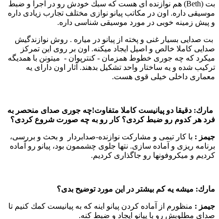
بت (Beth) هم نوازنده ای هست كه سبك خودش رو در اجرا و ضبط
موسیقی داره. اون در مكاتب پیانو نوازی مختلف تجارب زیادی داره
و پیش زمینه خوبی در مورد موسیقی شناسی داره.
بت صدایی بسیار غنی و پخته از پیانو در میاره . روش نوازندگیش
صدایی كاملا خالص و اصیل ایجاد میكنه. اون بر روی این تمركز
میكرد كه چه جوری خطوط همزمان - كنترپوان - میتونن با همدیگه
تركیب شده و یه ساختار واحد تشكیل بدهند. آثار اون دارای یه
معماری داخلی خیلی قوی هست.
مارك:
دقیقا دو پیانیست كاملا متفاوت!چه جوری صدای منحصر به
فرد هر كدوم رو ضبط كردی؟‌ كار رو به چه صورت شروع كردی؟
جیمز :‌
با كار تیمی و مشاركت نوازنده-صدابردار و بحث و بررسی،
برنامه ریزی و آماده سازی. نتها جلوی چشممون بود، پیانو رو آماده
كردیم و میكروفونها رو جاگذاری كردیم.
مارك:
میشه یه كم بیشتر در این مورد توضیح بدی؟
جیمز :‌
منظورم از آماده كردن پیانو اینه كه به پیانیست كمك كنیم تا
صدای مطلوبش رو با پیانو ایجاد و ضبط كنه.