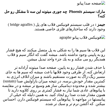
مارك:
سیستم Phoenix چه جوری میتونه این سه تا مشكل رو حل
كنه؟
جیمز :‌
در قلب سیستم فونیكس قلاب های پل ( bridge agraffes )
وجود دارند كه ساختارهای فلزی خاصی هستند.
این قلاب ها سیم ها را به شكلی به پل متصل میكنند كه هیچ فشار
رو به پایینی وجود نداشته باشد. میشه گفت كه انگار سیم و قلاب
همدیگر رو می مكند و به یك جزء واحد تبدیل میشن.
با حذف شدن فشار رو به پایین،‌ صفحه صدا میتونه آزادانه تر
ارتعاش كنه. از طرفی وجود قلابها باعث میشه كه سیم ها به جای
مسیر زیگ-زاگ به صورت مستقیم باشند و میزان اتلاف انرژی به
كمترین مقدار خودش برسه. در نتیجه میزان بازآوایش صدا (sustain)
بیشتر شده و محدوده دینامیكی ساز هم وسیع تر میشه و در مقایسه
با پیانوهای عادی شما نیاز به فشار كمتری بر روی كلاویه دارید تا
همون مقدار شدت صدا رو ایجاد كنید. به همین دلیله كه خیلی از
پیانیستها در مواجهه با پیانوهایی كه سیستم فونیكس دارن احساس
میكنن كه اكشن نرم تر و سبك تر شده.