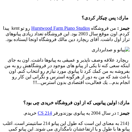
مارك:
پس چیكار كردی؟
جیمز :‌
من فروشگاه
Hurstwood Farm Piano Studios
رو تو kent پیدا
كردم. اون موقع سال 2003 بود. این فروشگاه تعداد زیادی پیانوهای
تراز اول داشت. آقای ریچارد دین مالك فروشگاه اونجا ایستاده بود.
ریچارد علاقه وصف ناپذیر و عمیقی به پیانوها داشت. اون به جای
اینكه سعی كنه تا یكی از پیانو های موجود در فروشگاهش رو به من
بفروشه به من كمك كرد تا پیانوی مورد نیازم رو انتخاب كنم. اون
باعث شد كه من به دور از هرگونه استرس و نگرانی این كار رو
انجام بدم... یك فعالیت اقتصادی بدون استرس...!!!
مارك:
اولین پیانویی كه از اون فروشگاه خریدی چی بود؟
جیمز :‌
در سال 2004 یه پیانوی بوزندورفر
214 CS
خریدم.
{214 به معنای این است كه طول این پیانو 214 سانتیمتر است. اغلب
پیانو ها با طول و یا ارتفاعشان نامگذاری می شوند. این پیانو كمی