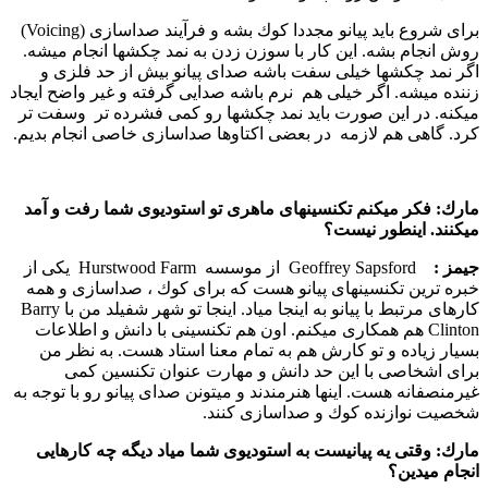
برای شروع باید پیانو مجددا كوك بشه و فرآیند صداسازی (Voicing)
روش انجام بشه. این كار با سوزن زدن به نمد چكشها انجام میشه.
اگر نمد چكشها خیلی سفت باشه صدای پیانو بیش از حد فلزی و
زننده میشه. اگر خیلی هم نرم باشه صدایی گرفته و غیر واضح ایجاد
میكنه. در این صورت باید نمد چكشها رو كمی فشرده تر وسفت تر
كرد. گاهی هم لازمه در بعضی اكتاوها صداسازی خاصی انجام بدیم.
مارك:
فكر میكنم تكنسینهای ماهری تو استودیوی شما رفت و آمد
میكنند. اینطور نیست؟
جیمز :‌
Geoffrey Sapsford از موسسه Hurstwood Farm یكی از
خبره ترین تكنسینهای پیانو هست كه برای كوك ، صداسازی و همه
كارهای مرتبط با پیانو به اینجا میاد. اینجا تو شهر شفیلد من با Barry
Clinton هم همكاری میكنم. اون هم تكنسینی با دانش و اطلاعات
بسیار زیاده و تو كارش هم به تمام معنا استاد هست. به نظر من
برای اشخاصی با این حد دانش و مهارت عنوان تكنسین كمی
غیرمنصفانه هست. اینها هنرمندند و میتونن صدای پیانو رو با توجه به
شخصیت نوازنده كوك و صداسازی كنند.
مارك:
وقتی یه پیانیست به استودیوی شما میاد دیگه چه كارهایی
انجام میدین؟