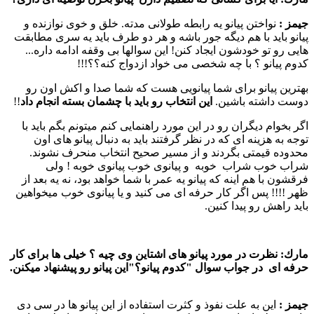
جیمز :‌
نواختن پیانو یه رابطه طولانی مدته. خلق و خوی نوازنده و
پیانو باید با هم دیگه جور باشه و هر دو طرف باید یه سری مطابقت
هایی رو تو خودشون ایجاد كنن! این سوالها بی وقفه ادامه داره...
كدوم پیانو ؟ با چه شخصی می خواد ازدواج كنه؟؟!!!
بهترین پیانو برای شما پیانویی هست كه شما صدا و اكش اون رو
دوست داشته باشین.
این انتخاب رو باید با چشمان بسته انجام داد
!!
اگر بخوام دیگران رو در این مورد راهنمایی كنم میتونم بگم باید با
توجه به هزینه ای كه در نظر گرفتند باید به دنبال پیانو های اون
محدوده قیمتی بگردند و از مسیر صحیح انتخاب منحرف نشوند.
شراب خوب شراب خوبه و پیانوی خوب پیانوی خوبه ! ولی
فرقشون با هم اینه كه پیانو یه عمر با شما خواهد بود،‌ نه یه بعد از
ظهر !!!!‌ پس اگر كار حرفه ای می كنید و یا پیانوی خوب میخواهین
باید راهش رو پیدا كنین.
مارك:
نظرت در مورد پیانو های اشتاین وی چیه ؟ خیلی ها برای كار
حرفه ای در جواب سوال "كدوم پیانو؟"این پیانو رو پیشنهاد میكنن.
جیمز :‌
این به علت نفوذ و كثرت استفاده از این پیانو ها در سی دی