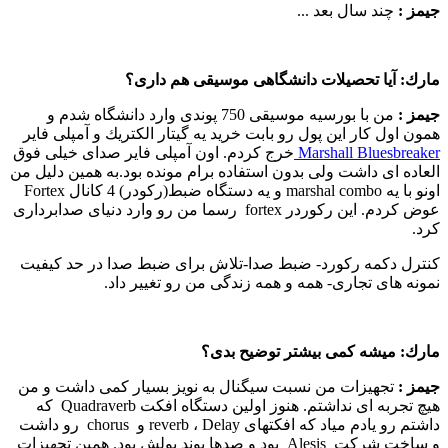
جیمز :‌
چند سال بعد ...
مارك:
آیا تحصیلات دانشگاهی موسیقی هم داری؟
جیمز :‌
من با بورسیه موسیقی 750 پوندی وارد دانشگاه شدم و
همون اول كار این پول رو بابت خرید یه گیتار الكتریك و آمپلی فایر
Marshall Bluesbreaker
خرج كردم. اون آمپلی فایر صدای خیلی فوق
العاده ای داشت ولی بدون استفاده برام مونده بود.به همین دلیل من
اونو با یه marshal combo و یه دستگاه ضبط(ركودر) 4 كانال Fortex
عوض كردم. این ركوردر fortex رسما من رو وارد دنیای صدابرداری
كرد.
كنترل دكمه ركورد- ضبط صدا-تلاش برای ضبط صدا در حد كیفیت
نمونه های تجاری- همه و همه زندگی من رو تغییر داد.
مارك:
میشه كمی بیشتر توضیح بدی؟‌
جیمز :‌
تجهیزات من نسبت سیگنال به نویز بسیار كمی داشت و من
هیچ تجربه ای نداشتم. هنوز اولین دستگاه افكت Quadraverb كه
داشتم رو یادم میاد كه افكتهای reverb ، Delay و chorus رو داشت
و ساخت شركت Alesis بود و صدها پوند پولش بود. همین تجهیزات