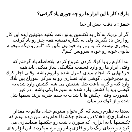
مارك:
كار با این ابزار ها رو چه جوری یاد گرفتی؟
جیمز :‌
با دقت بیش از حد!
اگر از نزدیك به كار یه تكنسین پیانو دقت بكنید میتونین ایده این كار
رو ازش یاد بگیرید. ولی به یكباره نمیشه همه چیز رو یاد گرفت.
اینجوری نیست كه یه روز به خودتون بگین كه "‌امرزو دیگه میخوام
پیانوی خونه رو خودم سرویس كنم".
ابتدا كارم رو با كوك كردن شروع كردم. بلافاصله یاد گرفتم كه
وقتی ابزار ها رو وارد قسمت مكانیكی ساز میكنی باید همه
حركتهایی كه انجام میدی كنترل شده و آروم باشه. وقتی آچار كوك
رو میچرخونی ، گوشی نباید فشاری رو به مركز سوراخ پین بلاك
وارد كنه و گرنه باعث شل شدنش می شه. كشش وارد شده به
گوشی باید با كشش وارد شده به سیم ها یكی باشه ، در غیر
اینصورت وقتی چكش ها با شدت به سیم ضربه بزنند سیمها شل
شده و از كوك در میان.
بعدها به نظرم رسید كه اگر بخوام میتونم خیلی ملایم یه مقدار
صداسازی(Voicing) رو سطح چكشها انجام بدم. من دیده بودم كه
تكنسینها با یه ابزاری كه سوزن داشت رو چكشها صداسازی می
كردند و صدای زنگ دار و فلزی پیانو رو نرم میكردند. این ابزار های