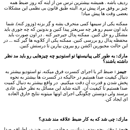
ردیف باشه . همیشه بیشترین ترس من از اینه كه روز ضبط همه
چیز بر وفق مراد پیش نره. البته طبق قانون بی نظمی این مشكلات
بعضی وقت ها پیش میاد!
ممكنه یكی از سیمها كمی منحرف بشه و گِز بزنه (‌وزوز كنه). شما
باید اون سیم رو هر چه سریعتر پیدا كنین و بدونین كه چه جوری باید
مشكل رو حل كنین. ممكنه پدال جیرجیر كنه . در اون صورت باید
محفظه پدال رو بررسی كنین. ممكنه یكی از كلاویه ها گیر كنه ... در
این حالت مجبورین اكشن رو بیرون بیارین تا درستش كنین.
مارك:
به طور كلی پیانیستها تو استودیو چه چیزهایی رو باید مد نظر
داشته باشند؟
جیمز :‌
ضبط اثر با اجرای كنسرت فرق میكنه. تو استودیو بیشتر به
دنبال كیفیت صدا هستیم در حالیكه در كنسرت ها بیشتر به نحوه
پخش شدن و قدرت آن دقت میكنیم. در واقع بیشتر به دنبال كمیت
صدا هستیم تا كیفیت آن. البته شاید این مسائل به نظر خیلی عادی
برسند ولی دونستن چگونگی اجرای اونها میتونه نتایج خارق العاده
ای ایجاد كن.
مارك:
چی شد كه به كار ضبط علاقه مند شدی؟
جیمز :‌
وقتی بچه بودم،‌ زیباترین و جادویی ترین چیز در اطرافم صدا