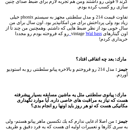
گرند 9 فوتی رو داشتند ومن هم تجربه لازم برای ضبط صدای چنین
سازی رو كسب كرده بودم.
تفاوت قیمت 214 و مدل سلطنتی مجهز به سیستم phonix خیلی
زیاد بود ولی پرداختش برای من امكانپذیر بود. اون سال برای من
سال خوبی بود از نظر ضبط هایی كه داشتم. وهمچنین من چند تا از
اون گیتارهای vintage
Wal bass
رو كه فروخته بودم رو مجددا
خریداری كردم!
مارك:
بعد چه اتفاقی افتاد؟
جیمز :‌
مدل 214 رو فروختم و بالاخره پیانو سلطنتی رو به استودیو
آوردم.
مارك:
پیانوی سلطتنی مثل یه ماشین مسابقه بسیار پیشرفته
هست كه نیاز به مراقبت های خاصی داره. آیا موارد نگهداری
مكانیكی هست كه تو هر روز باید اونها رو انجام بدی؟
جیمز :‌
من اصلا ادعایی ندارم كه یك تكنسین ماهر پیانو هستم- ولی
یه سری كارها و تعمیرات اولیه ای هست كه یه فرد دقیق و ظریف