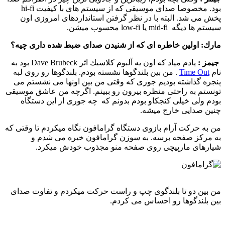
بود. مخصوصا صدای موسیقی كه از سیستم های با كیفیت hi-fi
پخش می شد. البته با در نظر گرفتن استانداردهای امروزی اون
سیستم ها دیگه mid-fi یا low-fi محسوب میشن.
مارك:
اولین خاطره ای كه از شنیدن صدای ضبط شده داری چیه؟
جیمز :‌
یادم میاد كه اون یه آلبوم كلاسیك اثر Dave Brubeck بود به
نام
Time Out
. من بین بلندگوها نشسته بودم. بلندگوها رو روی لبه
پنجره گذاشته بودیم جوری كه وقتی من بین اونها می نشستم می
تونستم به راحتی منظره بیرون رو ببینم. اگرچه من عاشق موسیقی
بودم ولی خیلی كنجكاو بودم بدونم كه چه جوری از این دستگاه
چنین صدایی خارج میشه.
من به حركت آرام بازوی دستگاه گرامافون نگاه میكردم تا وقتی كه
به مركز صفحه برسه. به سوزن گرامافون خیره می شدم و
شیارهای مارپیچی روی صفحه منو مجذوب خودش میكرد.
من بین دو تا بلندگوی چپ و راست حركت میكردم و تفاوت صدای
بین بلندگوها رو احساس می كردم.