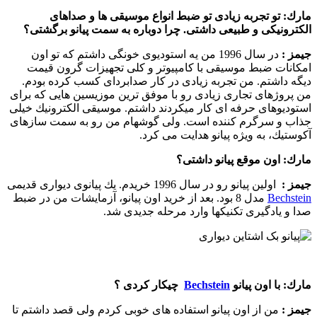
مارك:
تو تجربه زیادی تو ضبط انواع موسیقی ها و صداهای
الكترونیكی و طبیعی داشتی. چرا دوباره به سمت پیانو برگشتی؟
جیمز :‌
در سال 1996 من یه استودیوی خونگی داشتم كه تو اون
امكانات ضبط موسیقی با كامپیوتر و كلی تجهیزات گرون قیمت
دیگه داشتم. من تجربه زیادی در كار صدابردای كسب كرده بودم.
من پروژهای تجاری زیادی رو با موفق ترین موزیسین هایی كه برای
استودیوهای حرفه ای كار میكردند داشتم. موسیقی الكترونیك خیلی
جذاب و سرگرم كننده است. ولی گوشهام من رو به سمت سازهای
آكوستیك، به ویژه پیانو هدایت می كرد.
مارك:
اون موقع پیانو داشتی؟‌
جیمز :‌
اولین پیانو رو در سال 1996 خریدم. یك پیانوی دیواری قدیمی
Bechstein
مدل 8 بود. بعد از خرید اون پیانو، آزمایشات من در ضبط
صدا و یادگیری تكنیكها وارد مرحله جدیدی شد.
مارك:
با اون پیانو
Bechstein
چیكار كردی ؟‌
جیمز :‌
من از اون پیانو استفاده های خوبی كردم ولی قصد داشتم تا