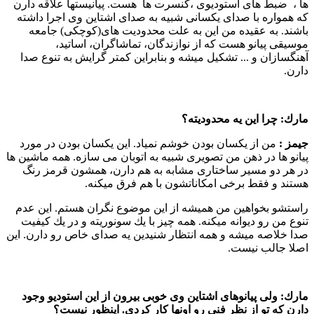
ها ، ضبط های استودیوی ،‌كنسرت ها هست. پیانیستها علاقه دارن
كه همواره با صدای یكسانی شبیه به صدای اشتاین وی اجرا داشته
باشند. به عقیده من این به علت محدودیت های(كوچكی) جامعه
موسیقی پیانو هست كه از نوازندگان، تماشاگران، اساتید،‌
آهنگسازان و ... تشكیل میشه و بنابراین كمتر گرایش به تنوع صدا
دارن.
مارك:
چرا این یه محدودیته؟‌
جیمز :‌
من از یكسان بودن خوشم نمیاد. این یكسان بودن در مورد
پیانو ها در ذهن من تصویری شبیه به اتوبان می سازه. همه ماشین ها
در هر دو مسیر ساختاری مشابه به هم دارن، همشون قرمز رنگ
هستند و فقط برخی امكاناتشون با هم فرق میكنه.
راستشو بخواهین من همیشه از این موضوع نگران هستم. این عدم
تنوع من رو دیوانه میكنه. همه چیز با یك سونوریته و در یك كیفیت
صدا خلاصه میشه و همه انتظار شنیدین یه صدای خاص رو دارن. این
اصلا جالب نیست.
مارك:
ولی پیانوهای اشتاین وی خوبی بیرون از این استودیو وجود
دارن كه تو از نظر فنی رو اونها كار كردی. اینظور نیست؟