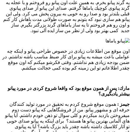
یه گرند پیانو بخرم. به همین علت اون پیانو رو فروختم و با عجله یه
گرند پیانوی كوچیك یاماها گرفتم. صدای این پیانو از صدای پیانوی
قبلی بلندتر بود و صدا رو به خوبی به بیرون پخش می كرد. ولی این
پیانو هم سازی نبود كه بتونم به صورت طولانی مدت باهاش كار كنم
و اون رو هم فروختم تا یه ساز یاماهای گرند بزرگتر بگیرم. ساز
جدید كمی بهتر بود ولی از نظر من ساز ایده آلی نبود.
اون موقع من اطلاعات زیادی در خصوص طراحی پیانو و اینكه چه
عواملی باعث میشه یه پیانو برای كار ضبظ مناسب باشه نداشتم. در
ضمن بودجه زیادی هم نداشتم. وقتی فكرشو میكنم كه اون موقع
چقدر اطلاعاتم تو این زمینه كم بوده كمی خجالت میكشم.
مارك:
پس از همون موقع بود كه واقعا شروع كردی در مورد پیانو
بیشتر یادبگیری
؟‌
جیمز :‌
همون موقع شروع كردم به تحقیق در مورد تولید كنندگان
حرفه ای و مشهور پیانو. من از فروشگاهایی كه پیانو دست دوم
میفروختن بازدید میكردم و كلی سوال تو ذهن خودم داشتم. آیا پیانو
های آلمانی بهترین پیانو ها هستند؟ برای اینكه یه پیانو صدای خوبی
تو آثار كلاسیك داشته باشه چقدر باید بزرگ باشه؟ آیا یه پیانوی