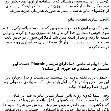
كوچك دارای سه سوزن هستند كه با استفاده از اونها نمد چكش رو
نرم میكنن. علت اینكه سه تا سوزن داره به خاطر اینه كه یه سری
از چكشهای پیانو به سه تا سیم به صورت همزمان ضربه میزنه.
شاید كمی براتون عجیب باشه بدونین كه من دسته پلاستیكی یه قلم
موی خوش دست رو جدا كردم و بعد یه سوزن رو داغ كردم و تو این
دسته جا زدم و بعد از اینكه سرد شد كاملا این سوزن در جاش ثابت
شد و من با این روش یه ابزار تك سوزنه برای صداسازی رو خودم
درست كردم!
مارك:
پیانو سلطنتی شما دارای سیستم Phoenix هست. این
سیستم چی هست و چه جوری كار میكنه؟
جیمز :‌
برای اینكه بدونید این سیستم چی هست و چرا ریچارد دین
این سیستم رو اختراع كرد اول باید بدونین كه یه پیانوی معمولی چه
جوری صدا رو ایجاد میكنه.
وقتی شما كلاویه رو به پایین فشار میدین پیانو به صدا در میاد.
كلاویه ها موجب حركت چكشهای داخل پیانو میشن و باعث میشن
كه چكشها به سیم هاضربه بزنن. سیم ها مرتعش می شوند. سیم ها
با پُل كه شامل یه نوار چوبی كه با استفاده از چسب بر روی صفحه