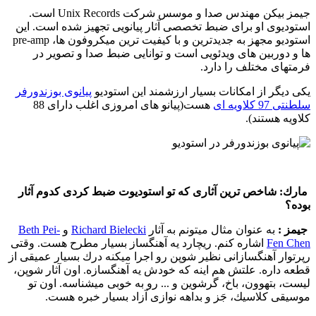
جیمز بیكن مهندس صدا و موسس شركت Unix Records است.
استودیوی او برای ضبط تخصصی آثار پیانویی تجهیز شده است. این
استودیو مجهز به جدیدترین و با كیفیت ترین میكروفون ها، pre-amp
ها و دوربین های ویدئویی است و توانایی ضبط صدا و تصویر در
فرمتهای مختلف را دارد.
یكی دیگر از امكانات بسیار ارزشمند این استودیو
پیانوی بوزندورفر
سلطنتی 97 كلاویه ای
هست(پیانو های امروزی اغلب دارای 88
كلاویه هستند).
مارك:
شاخص ترین آثاری كه تو استودیوت ضبط كردی كدوم آثار
بوده؟
جیمز :‌
به عنوان مثال میتونم به آثار
Richard Bielecki
و
Beth Pei-
Fen Chen
اشاره كنم. ریچارد یه آهنگساز بسیار مطرح هست. وقتی
رپرتوار آهنگسازانی نظیر شوپن رو اجرا میكنه درك بسیار عمیقی از
قطعه داره. علتش هم اینه كه خودش یه آهنگسازه. اون آثار شوپن،
لیست، بتهوون، باخ،‌ گرشوین و ... رو به خوبی میشناسه. اون تو
موسیقی كلاسیك، جَز و بداهه نوازی آزاد بسیار خبره هست.