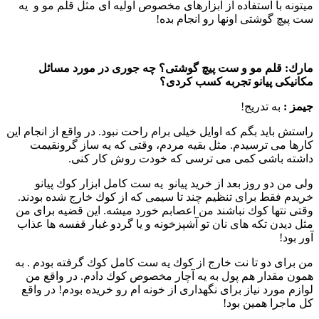
میتونه با استفاده از ابزارهای مخصوص اولیه ای مثل قلم مو و یه
ست پیچ گوشتی اونها رو انجام بده!
مارك:
قلم مو و ست پیچ گوشتی؟‌ چه جوری در مورد مسائل
مكانیكی پیانو تجربه كسب كردی؟
جیمز :‌
به تدریج!
راستش باید بگم كه اوایل خیلی برام راحت نبود. در واقع از انجام این
كارها می ترسیدم. مثل بقیه مردم، وقتی كه یه ساز گرونقیمت
داشته باشی كمی می ترسی كه خودت روش كار كنی.
ولی من دو روز بعد از خرید پیانو یه ست كامل ابزار كوك پیانو
خریدم فقط برای تنظیم چند تا سیمی كه از كوك خارج شده بودند.
وقتی نتها كوك نباشند من اعصابم خورد میشه. این قضیه برای من
مثل دیدن تكه های نان تو آشپزخونه و یا گردو غبار قفسه ها عذاب
آور بود!
من برای دو تا نت خارج از كوك یه ست كامل كوك گرفته بودم . به
همون مقدار هم پول به یه آچار مخصوص كوك دادم. در واقع من
لوازم مورد نیاز برای نگهداری از خونه ام رو خریده بودم! در واقع
كل ماجرا همین بود!