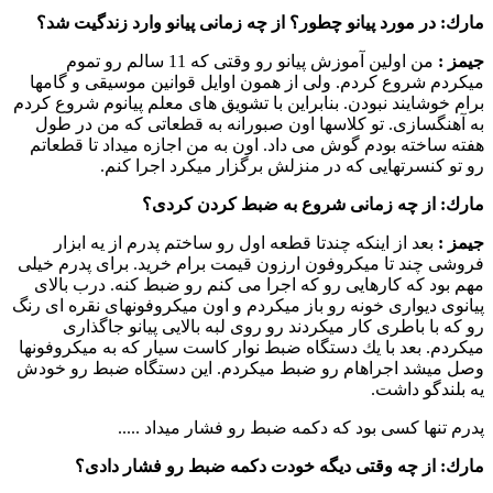
مارك:
در مورد پیانو چطور؟‌ از چه زمانی پیانو وارد زندگیت شد؟
جیمز :‌
من اولین آموزش پیانو رو وقتی كه 11 سالم رو تموم
میكردم شروع كردم. ولی از همون اوایل قوانین موسیقی و گامها
برام خوشایند نبودن. بنابراین با تشویق های معلم پیانوم شروع كردم
به آهنگسازی. تو كلاسها اون صبورانه به قطعاتی كه من در طول
هفته ساخته بودم گوش می داد. اون به من اجازه میداد تا قطعاتم
رو تو كنسرتهایی كه در منزلش برگزار میكرد اجرا كنم.
مارك:
از چه زمانی شروع به ضبط كردن كردی؟
جیمز :‌
بعد از اینكه چندتا قطعه اول رو ساختم پدرم از یه ابزار
فروشی چند تا میكروفون ارزون قیمت برام خرید. برای پدرم خیلی
مهم بود كه كارهایی رو كه اجرا می كنم رو ضبط كنه. درب بالای
پیانوی دیواری خونه رو باز میكردم و اون میكروفونهای نقره ای رنگ
رو كه با باطری كار میكردند رو روی لبه بالایی پیانو جاگذاری
میكردم. بعد با یك دستگاه ضبط نوار كاست سیار كه به میكروفونها
وصل میشد اجراهام رو ضبط میكردم. این دستگاه ضبط رو خودش
یه بلندگو داشت.
پدرم تنها كسی بود كه دكمه ضبط رو فشار میداد .....
مارك:
از چه وقتی دیگه خودت دكمه ضبط رو فشار دادی؟‌