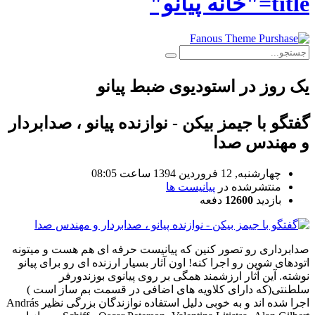
title="خانه پیانو"
یک روز در استودیوی ضبط پیانو
گفتگو با جيمز بيكن - نوازنده پیانو ، صدابردار
و مهندس صدا
چهارشنبه, 12 فروردين 1394 ساعت 08:05
منتشرشده در
پیانیست ها
بازدید
12600
دفعه
صدابرداری رو تصور كنین كه پیانیست حرفه ای هم هست و میتونه
اتودهای شوپن رو اجرا كنه! اون آثار بسیار ارزنده ای رو برای پیانو
نوشته. آین آثار ارزشمند همگی بر روی پیانوی بوزندورفر
سلطنتی(كه دارای كلاویه های اضافی در قسمت بم ساز است )
اجرا شده اند و به خوبی دلیل استفاده نوازندگان بزرگی نظیر András