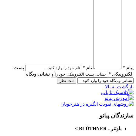
پیام *
نام *
پست
الکترونیکی *
نشانی وبگاه
بازگشت به بالا
سازندگان پیانو
بلوتنر - BLÜTHNER
>