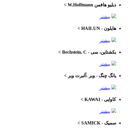
دبلیو هافمن W.Hoffmann
>
بیشتر
هایلون - HAILUN
>
بیشتر
بکشتاین، سی - Bechstein, C
>
بیشتر
یانگ چنگ - وبر -آلبرت وبر
>
بیشتر
کاوایی - KAWAI
>
بیشتر
سمیک - SAMICK
>