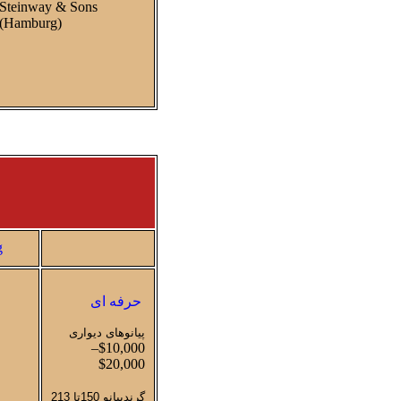
Steinway & Sons
(Hamburg)
g
حرفه ای
پیانوهای دیواری
$10,000–
$20,000
گرندپیانو 150تا 213