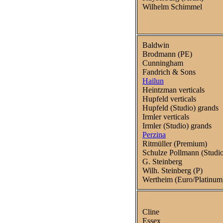
Wilhelm Schimmel
Baldwin
Brodmann (PE)
Cunningham
Fandrich & Sons
Hailun
Heintzman verticals
Hupfeld verticals
Hupfeld (Studio) grands
Irmler verticals
Irmler (Studio) grands
Perzina
Ritmüller (Premium)
Schulze Pollmann (Studi
G. Steinberg
Wilh. Steinberg (P)
Wertheim (Euro/Platinum
Cline
Essex