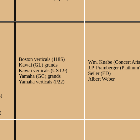
Boston verticals (118S)
Wm. Knabe (Concert Aris
Kawai (GL) grands
J.P. Pramberger (Platinum
Kawai verticals (UST-9)
Seiler (ED)
Yamaha (GC) grands
Albert Weber
Yamaha verticals (P22)
o)
)