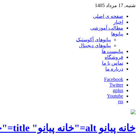
شنبه, 17 مرداد 1405
صفحه ی اصلی
اخبار
مطالب آموزشی
پیانوها
پیانوهای آکوستیک
پیانوهای دیجیتال
پیانیست ها
فروشگاه
تماس با ما
درباره ما
Facebook
Twitter
gplus
Youtube
rss
خانه پیانو alt="خانه پیانو" title="خانه پیانو"