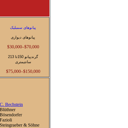
پیانوهای سمبلیک
پیانوهای دیواری
$30,000–$70,000
گرندپیانو 150تا 213
سانتیمتری
$75,000–$150,000
C. Bechstein
Blüthner
Bösendorfer
Fazioli
Steingraeber & Söhne