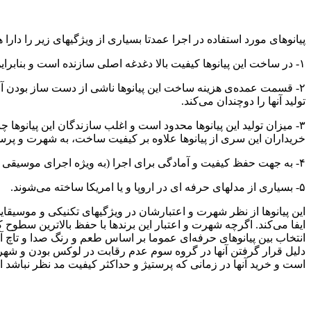
پیانوهای مورد استفاده در اجرا عمدتا بسیاری از ویژگیهای زیر را دارا ه
۱- در ساخت این پیانوها کیفیت بالا دغدغه اصلی سازنده است و بنابراین سازنده بدون توجه به هزینه‌های ساخت حداکثر تلاش خود را برای رسیدن به بالاترین کیفیت به کار می‌گیرد.
۲- قسمت عمده‌ی هزینه ساخت این پیانوها ناشی از دست ساز بودن آن
تولید آنها را دوچندان می‌کند.
۳- میزان تولید این پیانوها محدود است و اغلب سازندگان این پیانوها
خریداران این سری از پیانوها علاوه بر کیفیت ساخت، به شهرت و پرستیژ
۴- به جهت حفظ کیفیت و آمادگی برای اجرا (‌به ویژه اجرای موسیقی کلاسیک) اغلب این پیانوها به طور منظم توسط تکنسین‌های مجرب سرویس می‌شوند.
۵- بسیاری از مدلهای حرفه ای در اروپا و یا امریکا ساخته می‌شوند.
این پیانوها از نظر شهرت و اعتبارشان در ویژگیهای تکنیکی و موسیقا
ایفا می‌کند. اگرچه شهرت و اعتبار این برندها با حفظ بالاترین سطوح ک
انتخاب بین پیانوهای حرفه‌ای عموما بر اساس طعم و رنگ صدا و تاچ آنها
دلیل قرار گرفتن آنها در گروه سوم عدم رقابت در لوکس بودن و شهرت
است و خرید آنها در زمانی که پرستیژ و حداکثر کیفیت مد نظر نباشد