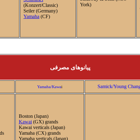
York)
(Konzert/Classic)
Seiler (Germany)
Yamaha
(CF)
پیانو‌های مصرفی
Samick/Young Chan
Yamaha/Kawa
i
Boston (Japan)
Kawai
(GX) grands
Kawai verticals (Japan)
nds
Yamaha (CX) grands
Yamaha verticals (Japan)