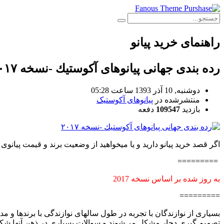
راهنمای خرید پیانو
رده بندی جهانی پيانوهای آكوستيك -نسخه ۲۰۱۷
دوشنبه, 10 آذر 1393 ساعت 05:28
منتشرشده در
پیانوهای آکوستیک
بازدید
109547
دفعه
اگر قصد خريد پيانو داريد و يا میخواهيد از وضعيت برند و قيمت پيان
=========
به روز شده بر اساس نسخه 2017
=========
بسیاری از نوازندگان با تجربه در طول سالهای نوازندگی با برندها و م
تصمیم گیری دچار مشكل می‌شوند و سوالات بسیاری در ذهن آنها شك