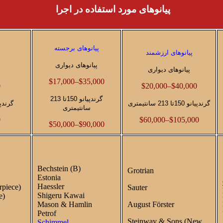
پیانو‌های مورد استفاده در اجرا
پیانوهای برجسته
پیانوهای ارزشمند
پیانوهای دیواری
پیانوهای دیواری
$17,000–$35,000
0
$20,000–$40,000
گرندپیانو 150تا 213
گرندپیانو 150تا 213 سانتیمتری
گرندپیانو 150تا 
سانتیمتری
0
$60,000–$105,000
$50,000–$90,000
Bechstein (B)
Grotrian
Estonia
Haessler
rpiece)
Sauter
Shigeru Kawai
e)
Mason & Hamlin
August Förster
Petrof
Steinway & Sons (New
Schimmel