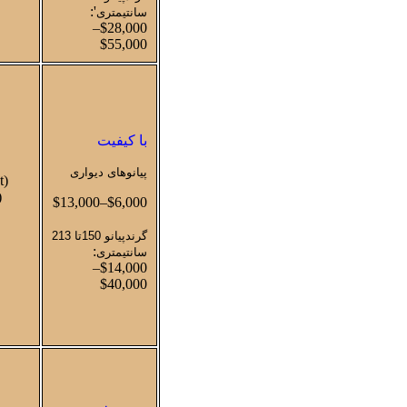
':
سانتیمتری
$28,000–
$55,000
با کیفیت
پیانوهای دیواری
t)
)
$6,000–$13,000
گرندپیانو 150تا 213
:
سانتیمتری
$14,000–
$40,000