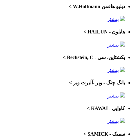
دبلیو هافمن W.Hoffmann
>
بیشتر
هایلون - HAILUN
>
بیشتر
بکشتاین، سی - Bechstein, C
>
بیشتر
یانگ چنگ - وبر -آلبرت وبر
>
بیشتر
کاوایی - KAWAI
>
بیشتر
سمیک - SAMICK
>