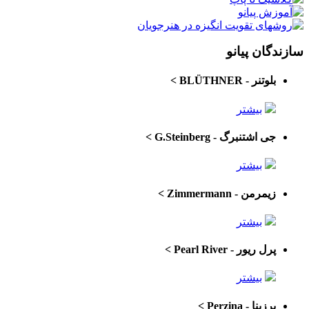
سازندگان پیانو
بلوتنر - BLÜTHNER
>
بیشتر
جی اشتنبرگ - G.Steinberg
>
بیشتر
زیمرمن - Zimmermann
>
بیشتر
پرل ریور - Pearl River
>
بیشتر
پرزینا - Perzina
>