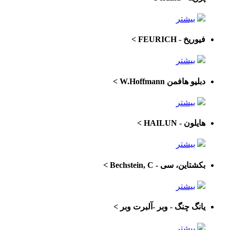
بیشتر
فیوریخ - FEURICH
>
بیشتر
دبلیو هافمن W.Hoffmann
>
بیشتر
هایلون - HAILUN
>
بیشتر
بکشتاین، سی - Bechstein, C
>
بیشتر
یانگ چنگ - وبر -آلبرت وبر
>
بیشتر