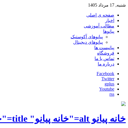
شنبه, 17 مرداد 1405
صفحه ی اصلی
اخبار
مطالب آموزشی
پیانوها
پیانوهای آکوستیک
پیانوهای دیجیتال
پیانیست ها
فروشگاه
تماس با ما
درباره ما
Facebook
Twitter
gplus
Youtube
rss
خانه پیانو alt="خانه پیانو" title="خانه پیانو"